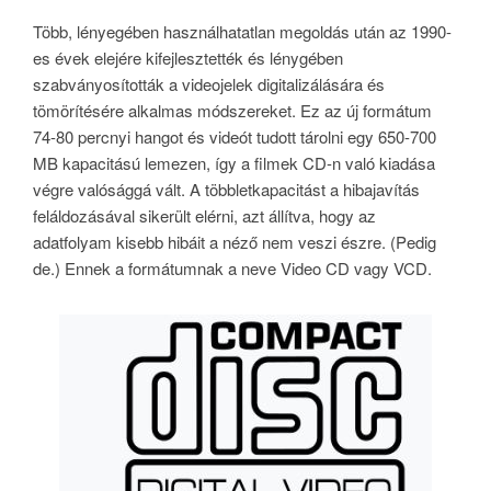
Több, lényegében használhatatlan megoldás után az 1990-
es évek elejére kifejlesztették és lénygében
szabványosították a videojelek digitalizálására és
tömörítésére alkalmas módszereket. Ez az új formátum
74-80 percnyi hangot és videót tudott tárolni egy 650-700
MB kapacitású lemezen, így a filmek CD-n való kiadása
végre valósággá vált. A többletkapacitást a hibajavítás
feláldozásával sikerült elérni, azt állítva, hogy az
adatfolyam kisebb hibáit a néző nem veszi észre. (Pedig
de.) Ennek a formátumnak a neve Video CD vagy VCD.