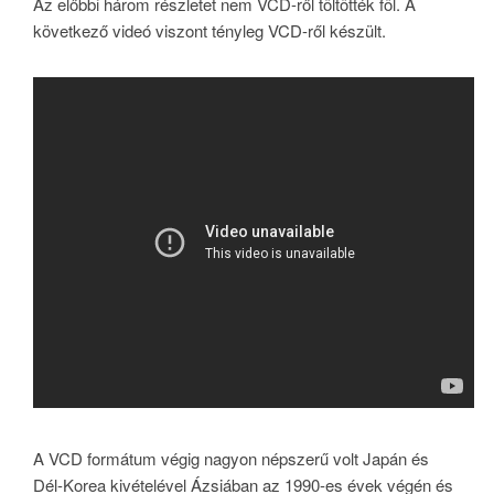
Az előbbi három részletet nem VCD-ről töltötték föl. A
következő videó viszont tényleg VCD-ről készült.
A VCD formátum végig nagyon népszerű volt Japán és
Dél-Korea kivételével Ázsiában az 1990-es évek végén és