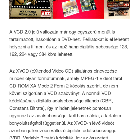
A VCD 2.0 jelű változata már egy egyszerű menüt is
tartalmazott, hasonlóan a DVD-hez. Feliratokat is el lehetett
helyezni a filmen, és az mp2 hang digitális sebessége 128,
192, 224 vagy 384 kb/s lehetett.
Az XVCD (eXtended Video CD) általános elnevezése
minden olyan formátumnak, amely MPEG-1 videót tárol
CD-ROM XA Mode 2 Form 2 kódolás szerint, de nem
követi szigorúan a VCD szabványt. A normál VCD
kódolásának digitális adatsebessége állandó (CBR,
Constans Bitrate), így minden jelenetnek pontosan
ugyanazt az adatsebességet kell használnia, a tartalom
bonyolultságától függetlenül. Az XVCD-n lévő videót
azonban jellemzően változó digitális adatsebességgel
(VBR, Variable Bitrate) kódolták, így az összetett