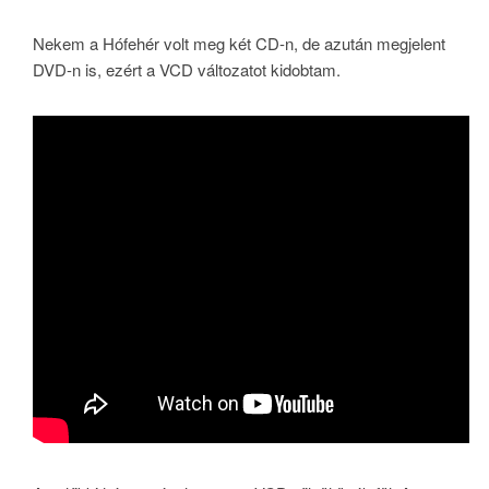
Nekem a Hófehér volt meg két CD-n, de azután megjelent
DVD-n is, ezért a VCD változatot kidobtam.