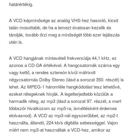
határértékig.
A VCD képminősége az analóg VHS-hez hasonló, kicsit
talán mosottabb, de ha a lemezt óvatosan kezelik és
tárolják, tovább őrzi meg a minőségét több ezer lejátszás
után is.
A VCD hangjának mintavételi frekvenciája 44,1 kHz, ez
azonos a CD-DA értékével. A hangcsatornák száma egy
vagy kettő, a rendes sztereón kívül mátrixolt
négycsatornás Dolby Stereo (lásd a sorozat 350. részét) is
lehet. Az MPEG-1 háromféle hangkódolást tesz lehetővé,
ezeket rétegeknek hívják. A legelterjedtebb közülük a
harmadik réteg, az mp3 (lásd a sorozat 97. részét, s mert
többször hivatkozom az mp3-ra, ismétlésként érdemes
elolvasnod). A VCD az mp3-nál egyszerűbbet, az mp2-t
használta, állandó, 224 kb/s digitális sebességgel. Vajon
miért nem mp3-at használtak a VCD-hez, amikor az