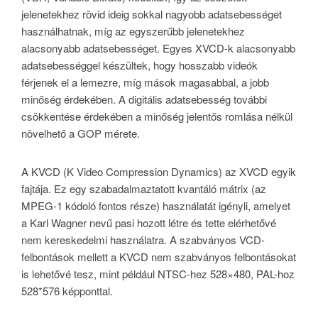
jelenetekhez rövid ideig sokkal nagyobb adatsebességet
használhatnak, míg az egyszerűbb jelenetekhez
alacsonyabb adatsebességet. Egyes XVCD-k alacsonyabb
adatsebességgel készültek, hogy hosszabb videók
férjenek el a lemezre, míg mások magasabbal, a jobb
minőség érdekében. A digitális adatsebesség további
csökkentése érdekében a minőség jelentős romlása nélkül
növelhető a GOP mérete.
A KVCD (K Video Compression Dynamics) az XVCD egyik
fajtája. Ez egy szabadalmaztatott kvantáló mátrix (az
MPEG-1 kódoló fontos része) használatát igényli, amelyet
a Karl Wagner nevű pasi hozott létre és tette elérhetővé
nem kereskedelmi használatra. A szabványos VCD-
felbontások mellett a KVCD nem szabványos felbontásokat
is lehetővé tesz, mint például NTSC-hez 528×480, PAL-hoz
528*576 képponttal.