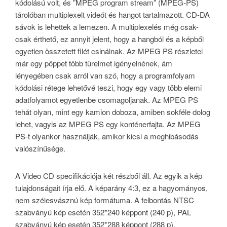
kódolású volt, és ”MPEG program stream” (MPEG-PS)
tárolóban multiplexelt videót és hangot tartalmazott. CD-DA
sávok is lehettek a lemezen. A multiplexelés még csak-
csak érthető, ez annyit jelent, hogy a hangból és a képből
egyetlen összetett filét csinálnak. Az MPEG PS részletei
már egy pöppet több türelmet igényelnének, ám
lényegében csak arról van szó, hogy a programfolyam
kódolási rétege lehetővé teszi, hogy egy vagy több elemi
adatfolyamot egyetlenbe csomagoljanak. Az MPEG PS
tehát olyan, mint egy kamion doboza, amiben sokféle dolog
lehet, vagyis az MPEG PS egy konténerfajta. Az MPEG
PS-t olyankor használják, amikor kicsi a meghibásodás
valószínűsége.
A Video CD specifikációja két részből áll. Az egyik a kép
tulajdonságait írja elő. A képarány 4:3, ez a hagyományos,
nem szélesvásznú kép formátuma. A felbontás NTSC
szabványú kép esetén 352*240 képpont (240 p), PAL
szabványú kép esetén 352*288 képpont (288 p).