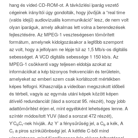
hang és videó CD-ROM-ot. A távközlési iparág vezető
cégeinek irányítói úgy gondolták, hogy jövőjük a “real time
(valós idejű) audiovizuális kommunikáció” lesz, de nem volt
olyan iparáguk, amely alkalmas lett volna a berendezések
fejlesztésére. Az MPEG-1 veszteségesen tömörített
formátum, amelynek kidolgozásakor a legfőbb szempont
az volt, hogy a jelfolyam ne lépje túl az 1,5 Mb/s-os digitális
sebességet. A VCD digitális sebessége 1 150 kb/s. Az
MPEG-1 csökkenti vagy teljesen eldobja azokat az
információkat a kép bizonyos frekvenciáin és területein,
amelyeket az emberi szem csak korlátozott mértékben
képes felfogni. Kihasználja a videóban megszokott időbeli
és térbeli, vagyis az egymás utáni képek között képen
átívelő redundanciát (lásd a sorozat 95. részét), hogy jobb
adattömörítést érjen el, mint egyébként lehetséges lenne. A
színtér módosított YUV (lásd a sorozat 472 részét),
Y’C
C
-nek hívják. Az Y’ a fénysűrűség jel, a C
a kék, A
b
r
b
C
a piros színkülönbségi jel. A kétféle C-ből mind
r
vízszintesen, mind függőlegesen fele akkora felbontással