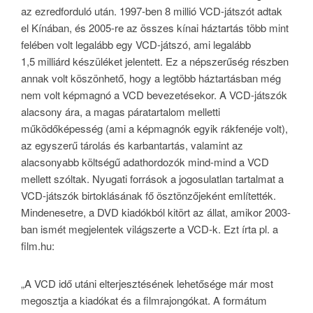
az ezredforduló után. 1997-ben 8 millió VCD-játszót adtak
el Kínában, és 2005-re az összes kínai háztartás több mint
felében volt legalább egy VCD-játszó, ami legalább
1,5 milliárd készüléket jelentett. Ez a népszerűség részben
annak volt köszönhető, hogy a legtöbb háztartásban még
nem volt képmagnó a VCD bevezetésekor. A VCD-játszók
alacsony ára, a magas páratartalom melletti
működőképesség (ami a képmagnók egyik rákfenéje volt),
az egyszerű tárolás és karbantartás, valamint az
alacsonyabb költségű adathordozók mind-mind a VCD
mellett szóltak. Nyugati források a jogosulatlan tartalmat a
VCD-játszók birtoklásának fő ösztönzőjeként említették.
Mindenesetre, a DVD kiadókból kitört az állat, amikor 2003-
ban ismét megjelentek világszerte a VCD-k. Ezt írta pl. a
film.hu:
„A VCD idő utáni elterjesztésének lehetősége már most
megosztja a kiadókat és a filmrajongókat. A formátum