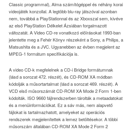
Classic programmal), Alma számítógéppel és néhány korai
videojáték konzollal. A legtöbb blu-ray játszóval azonban
nem, továbbá a PlayStationnal és az Xboxszal sem, kivéve
az első PlayStation Délkelet Ázsiában forgalmazott
változatát. A Video CD-re vonatkozó előírásokat 1993-ban
jelentette meg a Fehér Könyv részeként a Sony, a Philips, a
Matsushita és a JVC. Ugyanebben az évben megjelent az
MPEG-1 formátum specifikációja is.
A video CD-k megfelelnek a CD-i Bridge formátumnak
(lásd a sorozat 472. részét), és CD-ROM XA módban
kódolják a műsortartalmat (lásd a sorozat 469. részét). A
VCD első műsorszámát CD-ROM XA Mode 2 Form 1-ben
kódolták. ISO 9660 fájlrendszerben tárolták a metaadatokat
és a menüinformációkat. Ez a sáv más, nem alapvető
fájlokat is tartalmazhatott, amelyeket az operációs
rendszerek megjelenítettek a lemez betöltésekor. A többi
műsorszám általában CD-ROM XA Mode 2 Form 2