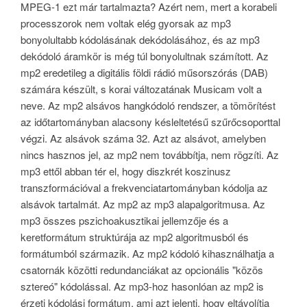
MPEG-1 ezt már tartalmazta? Azért nem, mert a korabeli
processzorok nem voltak elég gyorsak az mp3
bonyolultabb kódolásának dekódolásához, és az mp3
dekódoló áramkör is még túl bonyolultnak számított. Az
mp2 eredetileg a digitális földi rádió műsorszórás (DAB)
számára készült, s korai változatának Musicam volt a
neve. Az mp2 alsávos hangkódoló rendszer, a tömörítést
az időtartományban alacsony késleltetésű szűrőcsoporttal
végzi. Az alsávok száma 32. Azt az alsávot, amelyben
nincs hasznos jel, az mp2 nem továbbítja, nem rögzíti. Az
mp3 ettől abban tér el, hogy diszkrét koszinusz
transzformációval a frekvenciatartományban kódolja az
alsávok tartalmát. Az mp2 az mp3 alapalgoritmusa. Az
mp3 összes pszichoakusztikai jellemzője és a
keretformátum struktúrája az mp2 algoritmusból és
formátumból származik. Az mp2 kódoló kihasználhatja a
csatornák közötti redundanciákat az opcionális "közös
sztereó" kódolással. Az mp3-hoz hasonlóan az mp2 is
érzeti kódolási formátum, ami azt jelenti, hogy eltávolítja