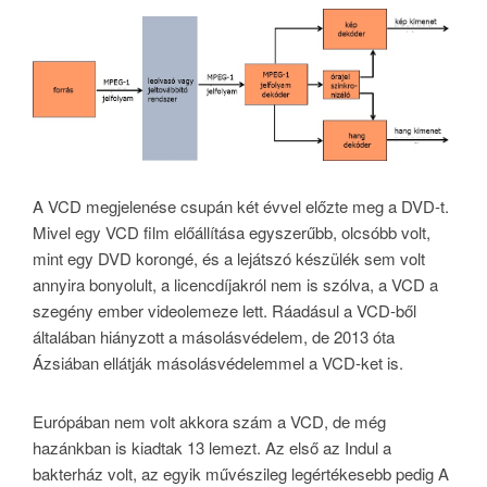
A VCD megjelenése csupán két évvel előzte meg a DVD-t.
Mivel egy VCD film előállítása egyszerűbb, olcsóbb volt,
mint egy DVD korongé, és a lejátszó készülék sem volt
annyira bonyolult, a licencdíjakról nem is szólva, a VCD a
szegény ember videolemeze lett. Ráadásul a VCD-ből
általában hiányzott a másolásvédelem, de 2013 óta
Ázsiában ellátják másolásvédelemmel a VCD-ket is.
Európában nem volt akkora szám a VCD, de még
hazánkban is kiadtak 13 lemezt. Az első az Indul a
bakterház volt, az egyik művészileg legértékesebb pedig A