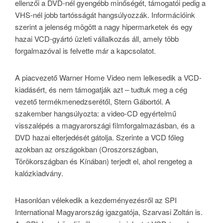
ellenzői a DVD-nél gyengébb minőségét, támogatói pedig a
VHS-nél jobb tartósságát hangsúlyozzák. Információink
szerint a jelenség mögött a nagy hipermarketek és egy
hazai VCD-gyártó üzleti vállalkozás áll, amely több
forgalmazóval is felvette már a kapcsolatot.
A piacvezető Warner Home Video nem lelkesedik a VCD-
kiadásért, és nem támogatják azt – tudtuk meg a cég
vezető termékmenedzserétől, Stern Gábortól. A
szakember hangsúlyozta: a video-CD egyértelmű
visszalépés a magyarországi filmforgalmazásban, és a
DVD hazai elterjedését gátolja. Szerinte a VCD főleg
azokban az országokban (Oroszországban,
Törökországban és Kínában) terjedt el, ahol rengeteg a
kalózkiadvány.
Hasonlóan vélekedik a kezdeményezésről az SPI
International Magyarország igazgatója, Szarvasi Zoltán is.