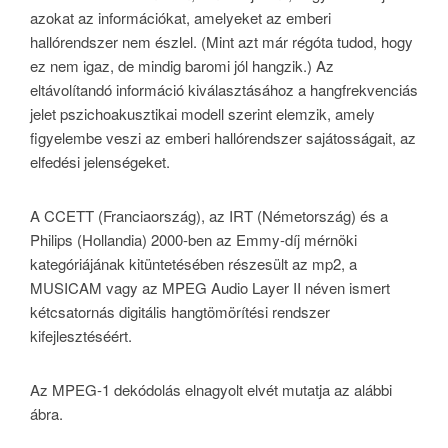
azokat az információkat, amelyeket az emberi
hallórendszer nem észlel. (Mint azt már régóta tudod, hogy
ez nem igaz, de mindig baromi jól hangzik.) Az
eltávolítandó információ kiválasztásához a hangfrekvenciás
jelet pszichoakusztikai modell szerint elemzik, amely
figyelembe veszi az emberi hallórendszer sajátosságait, az
elfedési jelenségeket.
A CCETT (Franciaország), az IRT (Németország) és a
Philips (Hollandia) 2000-ben az Emmy-díj mérnöki
kategóriájának kitüntetésében részesült az mp2, a
MUSICAM vagy az MPEG Audio Layer II néven ismert
kétcsatornás digitális hangtömörítési rendszer
kifejlesztéséért.
Az MPEG-1 dekódolás elnagyolt elvét mutatja az alábbi
ábra.