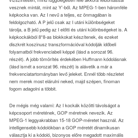
vesznek mintát, mint az Y’-ből. Az MPEG-1-ben háromféle
képkocka van. Az I nevű a teljes, ez önmagában is
feldolgozható. A P jelű csak az I utáni különbségeket
tárolja, a B jelű pedig az I előtti és utáni különbségeket is. A
képkockákból 8*8-as blokkokat készítenek, és ezeket
diszkrét koszinusz transzformációval kódolják időbeli
folyamatból frekvenciabeli képpé (lásd a sorozat 96.
részét). A jobb tömörítés érdekében Huffmann kódolásnak
(lásd ismét a sorozat 96. részét) is alávetik a már a
frekvenciatartományban levő jeleket. Ennél több részletet
nem merek most elárulni neked, majd szépen, finoman
fogom adagolni a többit.
De mégis még valami: Az I kockák közötti távolságot a
képcsoport méretének, GOP méretnek nevezik. Az
MPEG-1 leggyakrabban 15-18 GOP-méretet használ. Az
intelligensebb kódolókban a GOP méretét dinamikusan
választja ki a kódoló, bizonyos előre megadott maximális