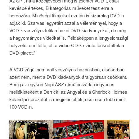
Az SPI, ha a közeljövőben meg is jelentet VCD-t, csak
kevésbé értékes, B kategóriás műveket tesz erre a
hordozóra. Minőségi filmjeiket ezután is kizárólag DVD-n
adják ki. Szarvasi egyetért azzal a véleménnyel, hogy a
VCD-k veszélyeztetik a hazai DVD-kiadványokat, de még
a hagyományos videókat is. Példaképpen a lengyelországi
helyzetet említette, ott a video-CD-k szinte tönkretették a
DVD-piacot.”
A VCD végül nem volt veszélyes hazánkban, elsősorban
azért nem, mert a DVD kiadványok ára gyorsan csökkent.
Pedig az egykori Napi ÁSZ című bulvárlap ingyenes
mellékleteként a Derrick, az Angyal és a Sherlock Holmes
kalandjai sorozatot is megjelentették, összesen több mint
100 VCD-n.