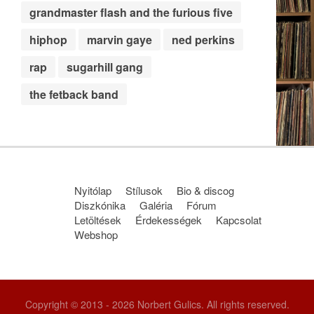
grandmaster flash and the furious five
hiphop
marvin gaye
ned perkins
rap
sugarhill gang
the fetback band
Nyitólap
Stílusok
Bio & discog
Diszkónika
Galéria
Fórum
Letöltések
Érdekességek
Kapcsolat
Webshop
Copyright © 2013 - 2026 Norbert Gulics. All rights reserved.