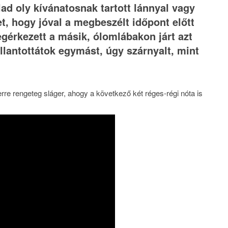
lad oly kívánatosnak tartott lánnyal vagy
et, hogy jóval a megbeszélt időpont előtt
egérkezett a másik, ólomlábakon járt azt
llantottátok egymást, úgy szárnyalt, mint
erre rengeteg sláger, ahogy a következő két réges-régi nóta is