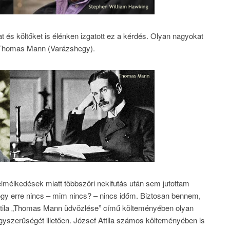
 és költőket is élénken izgatott ez a kérdés. Olyan nagyokat
y Thomas Mann (Varázshegy).
mélkedések miatt többszöri nekifutás után sem jutottam
ogy erre nincs – mim nincs? – nincs időm. Biztosan bennem,
Attila „Thomas Mann üdvözlése” című költeményében olyan
gyszerűségét illetően. József Attila számos költeményében is