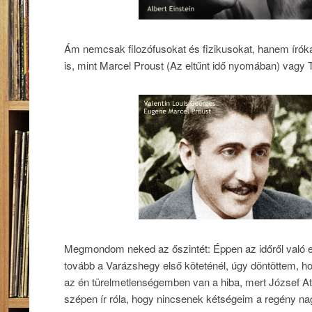
Ám nemcsak filozófusokat és fizikusokat, hanem írókat
is, mint Marcel Proust (Az eltűnt idő nyomában) vag
Megmondom neked az őszintét: Éppen az időről való el
tovább a Varázshegy első köteténél, úgy döntöttem, h
az én türelmetlenségemben van a hiba, mert József 
szépen ír róla, hogy nincsenek kétségeim a regény na