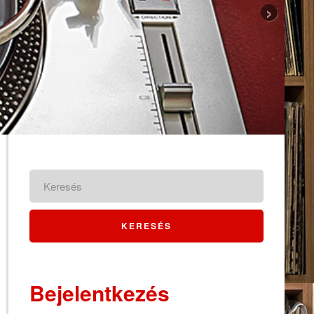
›
Bejelentkezés