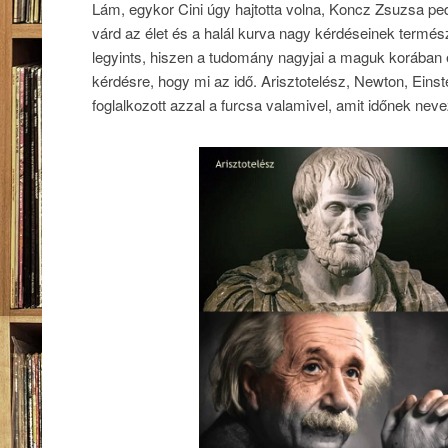
Lám, egykor Cini úgy hajtotta volna, Koncz Zsuzsa ped
várd az élet és a halál kurva nagy kérdéseinek termé
legyints, hiszen a tudomány nagyjai a maguk korában é
kérdésre, hogy mi az idő. Arisztotelész, Newton, Eins
foglalkozott azzal a furcsa valamivel, amit időnek nev