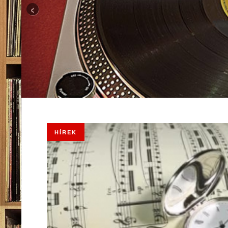
‹
HÍREK