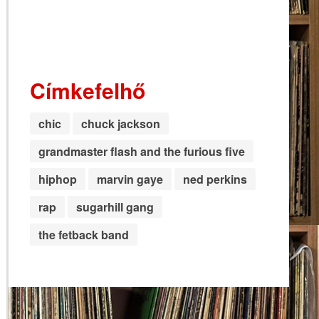
Címkefelhő
chic
chuck jackson
grandmaster flash and the furious five
hiphop
marvin gaye
ned perkins
rap
sugarhill gang
the fetback band