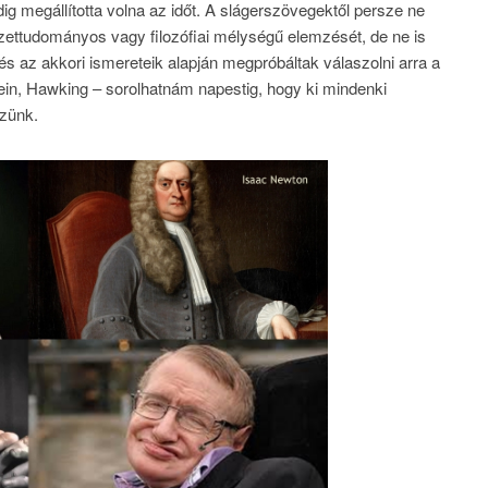
ig megállította volna az időt. A slágerszövegektől persze ne
szettudományos vagy filozófiai mélységű elemzését, de ne is
s az akkori ismereteik alapján megpróbáltak válaszolni arra a
tein, Hawking – sorolhatnám napestig, hogy ki mindenki
ezünk.