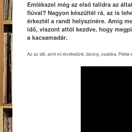
Emlékszel még az első talidra az álta
fiúval? Nagyon készültél rá, az is leh
érkeztél a randi helyszínére. Amíg m
idő, viszont attól kezdve, hogy megpi
a kacsamadár.
Az az idő, amit mi érzékelünk, bizony, csalóka. Példa 