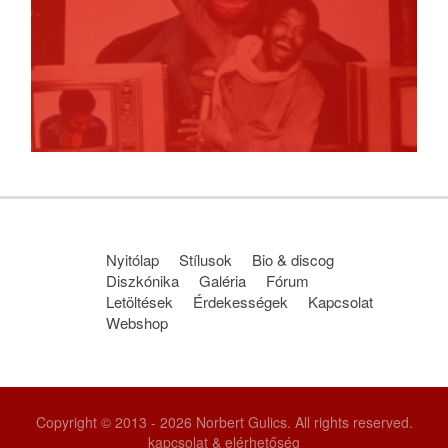
Nyitólap
Stílusok
Bio & discog
Diszkónika
Galéria
Fórum
Letöltések
Érdekességek
Kapcsolat
Webshop
Copyright © 2013 - 2026 Norbert Gulics. All rights reserved.
kapcsolat & elérhetőség