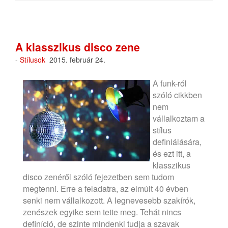
A klasszikus disco zene
-
Stílusok
2015. február 24.
A funk-ról
szóló cikkben
nem
vállalkoztam a
stílus
definiálására,
és ezt itt, a
klasszikus
disco zenéről szóló fejezetben sem tudom
megtenni. Erre a feladatra, az elmúlt 40 évben
senki nem vállalkozott. A legnevesebb szakírók,
zenészek egyike sem tette meg. Tehát nincs
definíció, de szinte mindenki tudja a szavak