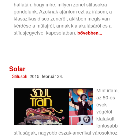
hallatán, hogy mire, milyen zenei stílusokra
gondolunk. Azoknak ajánlom ezt az írásom, a
klasszikus disco zenéről, akikben mégis van
kérdése a műfajról, annak kialakulásáról és a
stílusjegyeivel kapcsolatban.
bővebben...
Solar
-
Stílusok
2015. február 24.
Mint írtam,
az 50-es
évek
végétől
kialakult
fontosabb
stíluságak, nagyobb észak-amerikai városokhoz