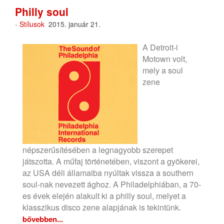
Philly soul
-
Stílusok
2015. január 21.
A Detroit-i
Motown volt,
mely a soul
zene
népszerűsítésében a legnagyobb szerepet
játszotta. A műfaj történetében, viszont a gyökerei,
az USA déli államaiba nyúltak vissza a southern
soul-nak nevezett ághoz. A Philadelphiában, a 70-
es évek elején alakult ki a philly soul, melyet a
klasszikus disco zene alapjának is tekintünk.
bővebben...