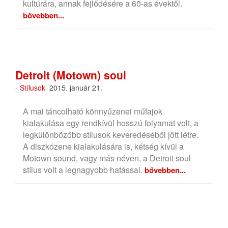
kultúrára, annak fejlődésére a 60-as évektől.
bővebben...
Detroit (Motown) soul
-
Stílusok
2015. január 21.
A mai táncolható könnyűzenei műfajok
kialakulása egy rendkívül hosszú folyamat volt, a
legkülönbözőbb stílusok keveredéséből jött létre.
A diszkózene kialakulására is, kétség kívül a
Motown sound, vagy más néven, a Detroit soul
stílus volt a legnagyobb hatással.
bővebben...