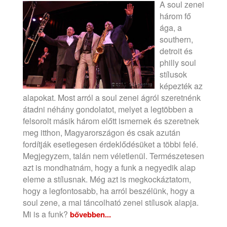
A soul zenei
három fő
ága, a
southern,
detroit és
philly soul
stílusok
képezték az
alapokat. Most arról a soul zenei ágról szeretnénk
átadni néhány gondolatot, melyet a legtöbben a
felsorolt másik három előtt ismernek és szeretnek
meg itthon, Magyarországon és csak azután
fordítják esetlegesen érdeklődésüket a többi felé.
Megjegyzem, talán nem véletlenül. Természetesen
azt is mondhatnám, hogy a funk a negyedik alap
eleme a stílusnak. Még azt is megkockáztatom,
hogy a legfontosabb, ha arról beszélünk, hogy a
soul zene, a mai táncolható zenei stílusok alapja.
Mi is a funk?
bővebben...