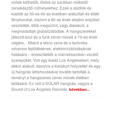
voltak köthetők, illetve az azokban működő
zenekészítő műhelyekhez. Ezek a stúdiók és
kiadók az 50-es 60-as években alakultak és élték
fénykorukat, viszont a 80-as évek elejére erejüket
vesztették, több megszűnt, vagy átalakult, a
megmaradtak globalizálódtak. A hangszerekkel
játszott soul és a funk zenei művek a 70-es évek
végére, - főként a disco zene és a technika
rohamos fejlődésének, elektronizálódásának
hatására – elveszítették a mainstreamben vezető
szerepüket. Volt egy kiadó Los Angelesben, mely
ekkor alakult, dacolva a kialakult helyzettel és egy
új hangzás létrehozásával tovább tartották a
reményt a hangszeres zenei művek életben
tartására. Ez volt a SOLAR hangzás, vagyis a
Sound of Los Angeles Records.
bővebben...