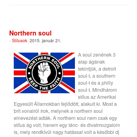
Northern soul
-
Stílusok
2015. január 21.
A soul zenének 3
alap ágának
tekintjük, a detroit
soul-t, a southern
soul-t és a philly
soul-t. Mindhárom
stílus az Amerikai
Egyesült Államokban fejlődött, alakult ki. Most a
brit vonalról írok, melynek a northern soul
elnevezést adták. A northern soul nem csak egy
stílus ág volt, hanem egy tánc- és divatmozgalom
is, mely rendkívül nagy hatással volt a későbbi dj