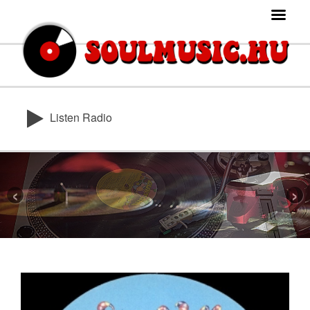
Listen Radio
‹
›