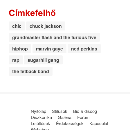
Címkefelhő
chic
chuck jackson
grandmaster flash and the furious five
hiphop
marvin gaye
ned perkins
rap
sugarhill gang
the fetback band
Nyitólap
Stílusok
Bio & discog
Diszkónika
Galéria
Fórum
Letöltések
Érdekességek
Kapcsolat
Webshop