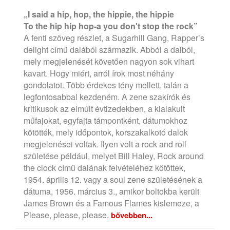
„I said a hip, hop, the hippie, the hippie
To the hip hip hop-a you don't stop the rock”
A fenti szöveg részlet, a Sugarhill Gang, Rapper’s
delight című dalából származik. Abból a dalból,
mely megjelenését követően nagyon sok vihart
kavart. Hogy miért, arról írok most néhány
gondolatot. Több érdekes tény mellett, talán a
legfontosabbal kezdeném. A zene szakírók és
kritikusok az elmúlt évtizedekben, a kialakult
műfajokat, egyfajta támpontként, dátumokhoz
kötötték, mely időpontok, korszakalkotó dalok
megjelenései voltak. Ilyen volt a rock and roll
születése például, melyet Bill Haley, Rock around
the clock című dalának felvételéhez kötöttek,
1954. április 12. vagy a soul zene születésének a
dátuma, 1956. március 3., amikor boltokba került
James Brown és a Famous Flames kislemeze, a
Please, please, please.
bővebben...