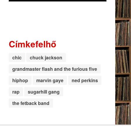
Címkefelhő
chic
chuck jackson
grandmaster flash and the furious five
hiphop
marvin gaye
ned perkins
rap
sugarhill gang
the fetback band