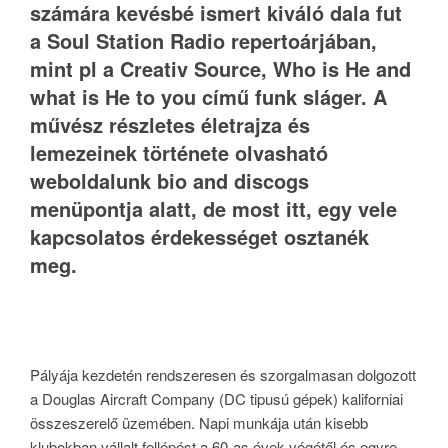
számára kevésbé ismert kiváló dala fut
a Soul Station Radio repertoárjában,
mint pl a Creativ Source, Who is He and
what is He to you című funk sláger. A
művész részletes életrajza és
lemezeinek története olvasható
weboldalunk bio and discogs
menüpontja alatt, de most itt, egy vele
kapcsolatos érdekességet osztanék
meg.
Pályája kezdetén rendszeresen és szorgalmasan dolgozott
a Douglas Aircraft Company (DC tipusú gépek) kaliforniai
összeszerelő üzemében. Napi munkája után kisebb
klubokban vállalt fellépést a 60-as évek végétől és egyre