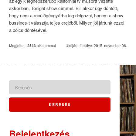
az egyik legnépszerűbb kaliforniai tv műsortt vezette
akkoriban, Tonight show címmel. Bill akkor úgy döntött,
hogy nem a repülőgépgyárba fog dolgozni, hanem a show
bussines-t választja teljes erejéből. Milyen jól jártunk ezzel
a bölcs döntésével.
Megjelent:
2543
alkalommal
Utoljára frissítve: 2015. november 06.
Bejelentkezés