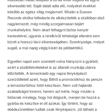
sikeresebb lett. Saját dalait adta elő, melyeket évekkel
később az egész világ megismert. Miután a Sussex
Records elnöke felfedezte és elkészítették a stúdióban első
nagylemezét, még mindig szorgalmasan bejárt
munkahelyére. Nem akart felhagyni biztos kenyér
keresetével, ugyanis a rendkívüli tehetsége ellenére sem
bízott a hosszú távú sikerességében. Szerénysége, melyet
sugall, a mai napig végig kíséri és példaértékű.
Egyetlen napot sem szeretett volna hiányozni a gyárból,
ezért a stúdiófelvételeket is az állandó munkája utánra
időzítették. A lemezkiadó egy napra fényképészt
szerződtetett azért, hogy Billről a promóciókhoz és persze
a lemezborítóhoz fotót készítsen. Nem volt hajlandó
szabadságot kivenni, hanem azt kérte, hogy miután a
fotósnak mindegy, hogy hol dolgozik, menjen be hozzá a
gyárba és készítse el ott azokat. Így történt, hogy az
ebédszünetében tudtak csak fényképezni. Jól látható a