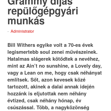
Grammy díjas
repülőgépgyári
munkás
-
Administrator
Bill Withers egyike volt a 70-es évek
legismertebb soul zenei művészeinek.
Hatalmas slágerek kötődtek a nevéhez,
mint az Ain’t no sunshine, a Lovely day,
vagy a Lean on me, hogy csak néhányat
említsek. Sőt, azon kevesek közé
tartozott, akinek a dalai annak idején
hozzánk is eljutottak nem néhány
évtized, csak néhány hónap, év
csúszással. Több, a nagyközönség