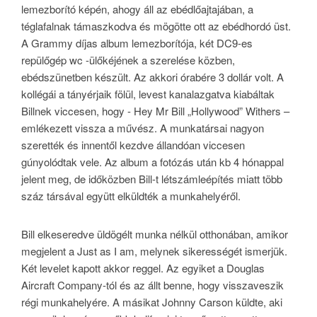
lemezborító képén, ahogy áll az ebédlőajtajában, a
téglafalnak támaszkodva és mögötte ott az ebédhordó üst.
A Grammy díjas album lemezborítója, két DC9-es
repülőgép wc -ülőkéjének a szerelése közben,
ebédszünetben készült. Az akkori órabére 3 dollár volt. A
kollégái a tányérjaik fölül, levest kanalazgatva kiabáltak
Billnek viccesen, hogy - Hey Mr Bill „Hollywood” Withers –
emlékezett vissza a művész. A munkatársai nagyon
szerették és innentől kezdve állandóan viccesen
gúnyolódtak vele. Az album a fotózás után kb 4 hónappal
jelent meg, de időközben Bill-t létszámleépítés miatt több
száz társával együtt elküldték a munkahelyéről.
Bill elkeseredve üldögélt munka nélkül otthonában, amikor
megjelent a Just as I am, melynek sikerességét ismerjük.
Két levelet kapott akkor reggel. Az egyiket a Douglas
Aircraft Company-tól és az állt benne, hogy visszaveszik
régi munkahelyére. A másikat Johnny Carson küldte, aki