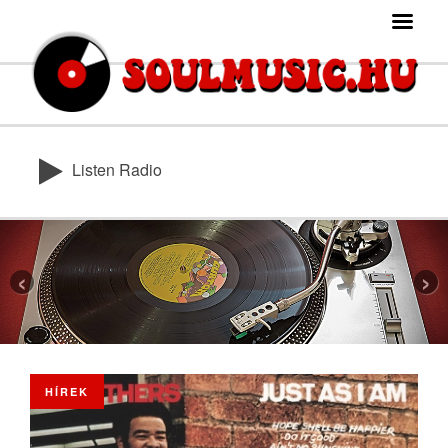
Listen Radio
‹
›
HÍREK