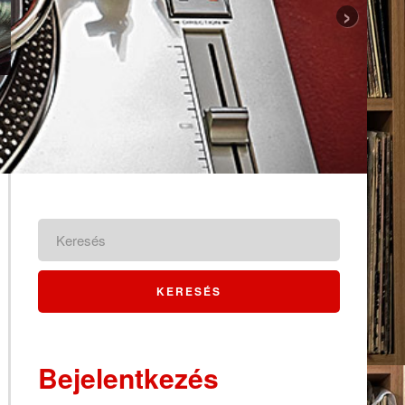
›
Bejelentkezés