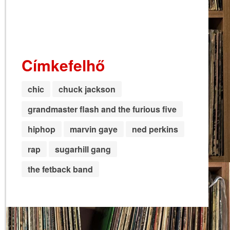
Címkefelhő
chic
chuck jackson
grandmaster flash and the furious five
hiphop
marvin gaye
ned perkins
rap
sugarhill gang
the fetback band