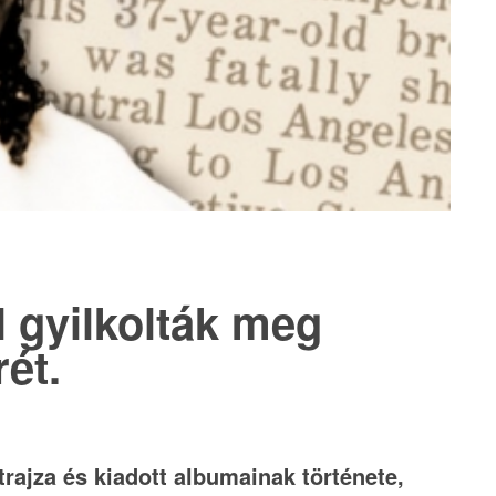
l gyilkolták meg
ét.
trajza és kiadott albumainak története,