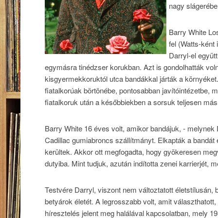
nagy slágerében
Barry White Lo
fel (Watts-ként
Darryl-el együt
egymásra tinédzser korukban. Azt is gondolhatták vol
kisgyermekkoruktól utca bandákkal járták a környéket.
fiatalkorúak börtönébe, pontosabban javítóintézetbe,
fiatalkoruk után a későbbiekben a sorsuk teljesen más,
Barry White 16 éves volt, amikor bandájuk, - melynek Dar
Cadillac gumiabroncs szállítmányt. Elkapták a bandát é
kerültek. Akkor ott megfogadta, hogy gyökeresen megvá
dutyiba. Mint tudjuk, azután indította zenei karrierjét, m
Testvére Darryl, viszont nem változtatott életstílusán, 
betyárok életét. A legrosszabb volt, amit választhatot
híresztelés jelent meg halálával kapcsolatban, mely 1