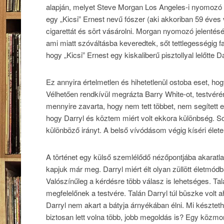
alapján, melyet Steve Morgan Los Angeles-i nyomozó ké
egy „Kicsi” Ernest nevű fószer (aki akkoriban 59 éves vo
cigarettát és sört vásárolni. Morgan nyomozó jelentésébe
ami miatt szóváltásba keveredtek, sőt tettlegességig f
hogy „Kicsi” Ernest egy kiskaliberű pisztollyal lelőtte 
Ez annyira értelmetlen és hihetetlenül ostoba eset, hog
Vélhetően rendkívül megrázta Barry White-ot, testvéré
mennyire zavarta, hogy nem tett többet, nem segített e
hogy Darryl és köztem miért volt ekkora különbség. S
különböző irányt. A belső vívódásom végig kíséri élete
A történet egy külső szemlélődő nézőpontjába akaratlanu
kapjuk már meg. Darryl miért élt olyan züllött életmó
Valószínűleg a kérdésre több válasz is lehetséges. Tal
megfelelőnek a testvére. Talán Darryl túl büszke volt a
Darryl nem akart a bátyja árnyékában élni. Mi készteth
biztosan lett volna több, jobb megoldás is? Egy közm