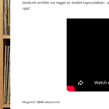
barátunk említett ma reggel az esettel kapcsolatban: „
rajta”.
Megjelent:
3244
alkalommal