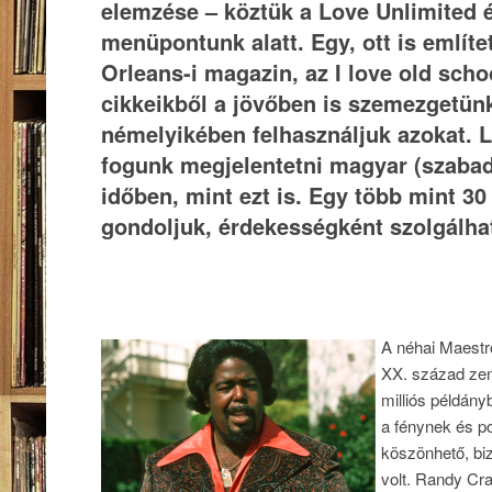
elemzése – köztük a Love Unlimited é
menüpontunk alatt. Egy, ott is említ
Orleans-i magazin, az I love old sc
cikkeikből a jövőben is szemezgetünk
némelyikében felhasználjuk azokat.
fogunk megjelentetni magyar (szabad) 
időben, mint ezt is. Egy több mint 30
gondoljuk, érdekességként szolgálha
A néhai Maestro
XX. század zen
milliós példány
a fénynek és p
köszönhető, bi
volt. Randy Cra