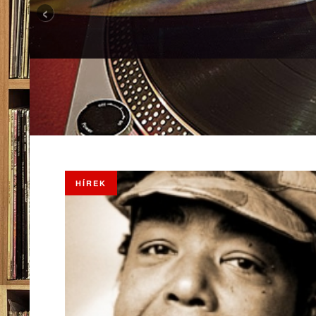
‹
HÍREK