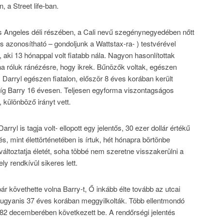
, a Street life-ban.
s Angeles déli részében, a Cali nevű szegénynegyedében nőtt
 is azonosítható – gondoljunk a Wattstax-ra- ) testvérével
t, aki 13 hónappal volt fiatabb nála. Nagyon hasonlítottak
na róluk ránézésre, hogy ikrek. Bűnözők voltak, egészen
 Darryl egészen fiatalon, először 8 éves korában került
 míg Barry 16 évesen. Teljesen egyforma viszontagságos
 különböző irányt vett.
ryl is tagja volt- ellopott egy jelentős, 30 ezer dollár értékű
s, mint élettörténetében is írtuk, hét hónapra börtönbe
ltoztatja életét, soha többé nem szeretne visszakerülni a
ely rendkívül sikeres lett.
bár követhette volna Barry-t, Ő inkább élte tovább az utcai
t, ugyanis 37 éves korában meggyilkolták. Több ellentmondó
982 decemberében következett be. A rendőrségi jelentés