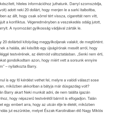
szített, hiteles információhoz juthatunk. Darryl szomszédja,
lt) adott neki 20 dollárt, hogy menjen le a sarki italboltba,
n az állt, hogy csak sörrel tért vissza, cigarettát nem vitt,
ajult a konfliktus. Végeredményben a veszekedés odáig jutott,
Darrylt. A nyomozást gyilkosság vádjával zárták le.
y 20 dollárból kifolyólag meggyilkoljanak valakit, de megtörtént.
nek a halála, aki később egy újságírónak mesélt arról, hogy
léggé testvérének, az életmód változtatásban. „Senki nem érti,
okat gondolkodtam azon, hogy miért vett a sorsunk ennyire
m” – nyilatkozta Barry.
l is egy fő kérdést vethet fel, melyre a valódi választ sose
dban, miközben akkoriban a bátyja már dúsgazdag volt?
án Barry akart Neki munkát adni, de nem találta igazán
hhoz, hogy népszerű testvérétől bármit is elfogadjon. Talán
et egy embert arra, hogy az utcán élje le életét, miközben
ondás jut eszünkbe, melyet Észak-Karolinában élő Nagy Miklós