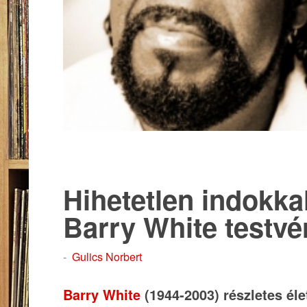
Hihetetlen indokka
Barry White testvér
-
Gulics Norbert
Barry White
(1944-2003) részletes éle