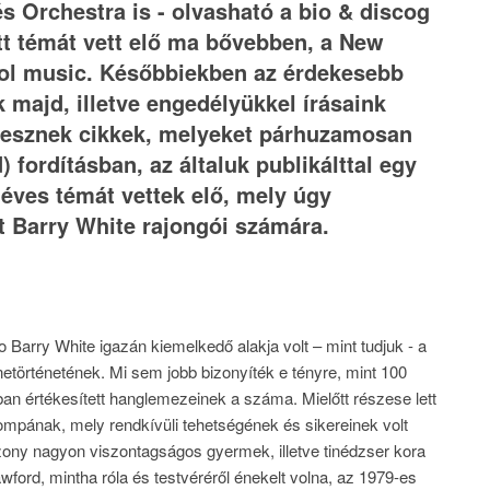
s Orchestra is - olvasható a bio & discog
ett témát vett elő ma bővebben, a New
hool music. Későbbiekben az érdekesebb
 majd, illetve engedélyükkel írásaink
 Lesznek cikkek, melyeket párhuzamosan
fordításban, az általuk publikálttal egy
 éves témát vettek elő, mely úgy
t Barry White rajongói számára.
 Barry White igazán kiemelkedő alakja volt – mint tudjuk - a
etörténetének. Mi sem jobb bizonyíték e tényre, mint 100
ban értékesített hanglemezeinek a száma. Mielőtt részese lett
ompának, mely rendkívüli tehetségének és sikereinek volt
zony nagyon viszontagságos gyermek, illetve tinédzser kora
wford, mintha róla és testvéréről énekelt volna, az 1979-es