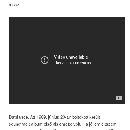
rossz.
Batdance
. Az 1989. június 20-án boltokba került
soundtrack album első kislemeze volt. Ha jól emlékszem