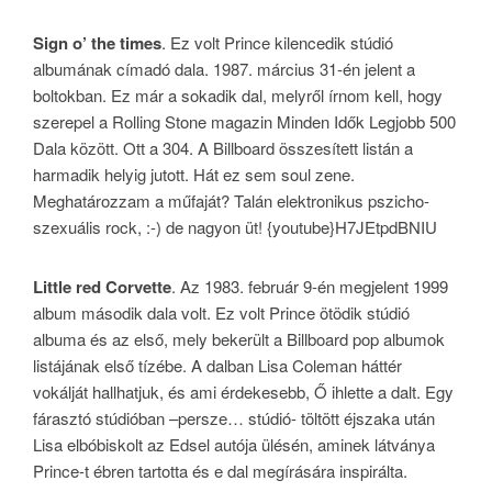
Sign o’ the times
. Ez volt Prince kilencedik stúdió
albumának címadó dala. 1987. március 31-én jelent a
boltokban. Ez már a sokadik dal, melyről írnom kell, hogy
szerepel a Rolling Stone magazin Minden Idők Legjobb 500
Dala között. Ott a 304. A Billboard összesített listán a
harmadik helyig jutott. Hát ez sem soul zene.
Meghatározzam a műfaját? Talán elektronikus pszicho-
szexuális rock, :-) de nagyon üt! {youtube}H7JEtpdBNIU
Little red Corvette
. Az 1983. február 9-én megjelent 1999
album második dala volt. Ez volt Prince ötödik stúdió
albuma és az első, mely bekerült a Billboard pop albumok
listájának első tízébe. A dalban Lisa Coleman háttér
vokálját hallhatjuk, és ami érdekesebb, Ő ihlette a dalt. Egy
fárasztó stúdióban –persze… stúdió- töltött éjszaka után
Lisa elbóbiskolt az Edsel autója ülésén, aminek látványa
Prince-t ébren tartotta és e dal megírására inspirálta.