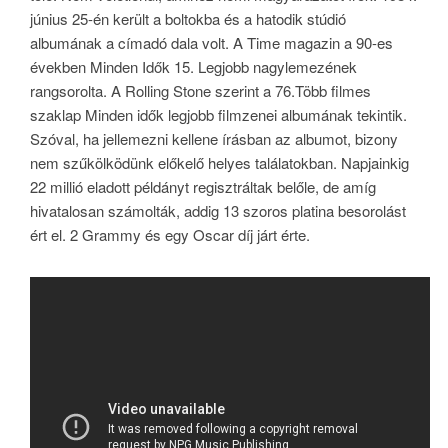
június 25-én került a boltokba és a hatodik stúdió
albumának a címadó dala volt. A Time magazin a 90-es
években Minden Idők 15. Legjobb nagylemezének
rangsorolta. A Rolling Stone szerint a 76.Több filmes
szaklap Minden idők legjobb filmzenei albumának tekintik.
Szóval, ha jellemezni kellene írásban az albumot, bizony
nem szűkölködünk előkelő helyes találatokban. Napjainkig
22 millió eladott példányt regisztráltak belőle, de amíg
hivatalosan számolták, addig 13 szoros platina besorolást
ért el. 2 Grammy és egy Oscar díj járt érte.