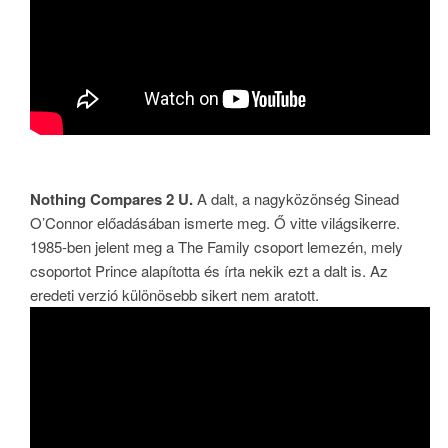
Nothing Compares 2 U.
A dalt, a nagyközönség Sinead
O’Connor előadásában ismerte meg. Ő vitte világsikerre.
1985-ben jelent meg a The Family csoport lemezén, mely
csoportot Prince alapította és írta nekik ezt a dalt is. Az
eredeti verzió különösebb sikert nem aratott.