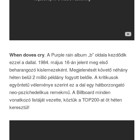
When doves cry
. A Purple rain album „b” oldala kezdődik
ezzel a dallal. 1984. május 16-án jelent meg első
beharangozó kislemezeként. Megjelenését követő néhány
héten belül 2 millió példány fogyott belőle. A kritikusok
egyöntetű véleménye szerint ez a dal egy hátborzongató
neo-pszichedelikus remekmű. A Billboard minden
vonatkozó listáját vezette, köztük a TOP200-at öt héten
keresztül!