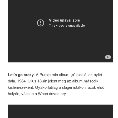
Let’s go crazy
. A Purple rain album „a” oldalának nyitó
dala. 1984. július 18-án jelent meg az album második
kislemezeként. Gyakorlatilag a slágerlistákon, azok első
helyén, váltotta a When doves cry-t.