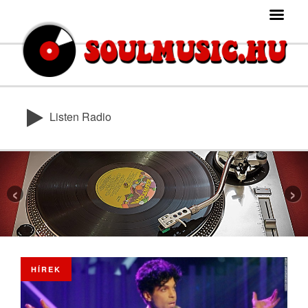
Listen Radio
‹
›
HÍREK