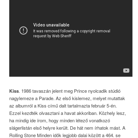
Kiss
. 1986 tavaszán jelent meg Prince nyolcadik stúdió
nagylemeze a Parade. Az első kislemez, melyet mutattak
az albumról a Kiss című dalt tartalmazta február 5-én.
Ezzel kezdték olvasztani a havat akkoriban. Közhely lesz,
ha mindig ide írom, hogy minden létező vonatkozó
slágerlistán első helyre került. De hát nem írhatok mást. A
Rolling Stone Minden idők legjobb dalai között a 464. se