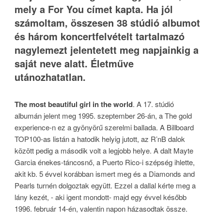
mely a For You címet kapta. Ha jól
számoltam, összesen 38 stúdió albumot
és három koncertfelvételt tartalmazó
nagylemezt jelentetett meg napjainkig a
saját neve alatt. Életműve
utánozhatatlan.
The most beautiful girl in the world
. A 17. stúdió
albumán jelent meg 1995. szeptember 26-án, a The gold
experience-n ez a gyönyörű szerelmi ballada. A Billboard
TOP100-as listán a hatodik helyig jutott, az R’nB dalok
között pedig a második volt a legjobb helye. A dalt Mayte
Garcia énekes-táncosnő, a Puerto Rico-i szépség ihlette,
akit kb. 5 évvel korábban ismert meg és a Diamonds and
Pearls turnén dolgoztak együtt. Ezzel a dallal kérte meg a
lány kezét, - aki igent mondott- majd egy évvel később
1996. február 14-én, valentin napon házasodtak össze.