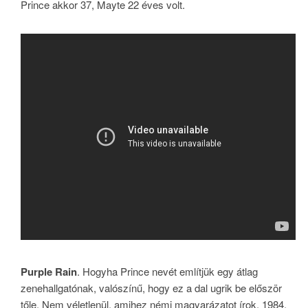
Prince akkor 37, Mayte 22 éves volt.
Purple Rain
. Hogyha Prince nevét említjük egy átlag
zenehallgatónak, valószínű, hogy ez a dal ugrik be először
tőle. Nem véletlenül, amihez némi magyarázatot írok. 1984.