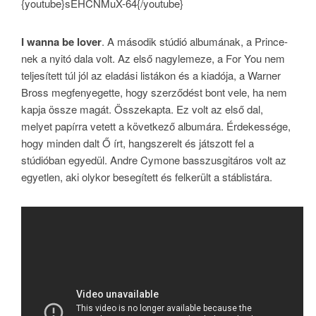
{youtube}sEHCNMuX-64{/youtube}
I wanna be lover
. A második stúdió albumának, a Prince-
nek a nyitó dala volt. Az első nagylemeze, a For You nem
teljesített túl jól az eladási listákon és a kiadója, a Warner
Bross megfenyegette, hogy szerződést bont vele, ha nem
kapja össze magát. Összekapta. Ez volt az első dal,
melyet papírra vetett a következő albumára. Érdekessége,
hogy minden dalt Ő írt, hangszerelt és játszott fel a
stúdióban egyedül. Andre Cymone basszusgitáros volt az
egyetlen, aki olykor besegített és felkerült a stáblistára.