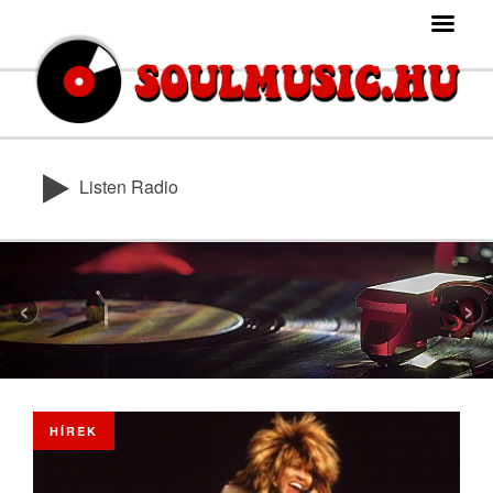
Listen Radio
‹
›
HÍREK