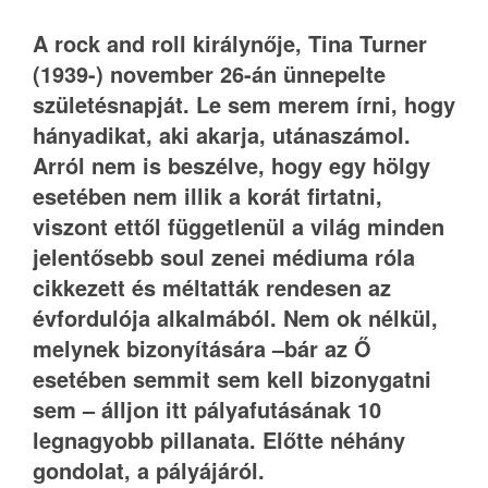
A rock and roll királynője, Tina Turner
(1939-) november 26-án ünnepelte
születésnapját. Le sem merem írni, hogy
hányadikat, aki akarja, utánaszámol.
Arról nem is beszélve, hogy egy hölgy
esetében nem illik a korát firtatni,
viszont ettől függetlenül a világ minden
jelentősebb soul zenei médiuma róla
cikkezett és méltatták rendesen az
évfordulója alkalmából. Nem ok nélkül,
melynek bizonyítására –bár az Ő
esetében semmit sem kell bizonygatni
sem – álljon itt pályafutásának 10
legnagyobb pillanata. Előtte néhány
gondolat, a pályájáról.