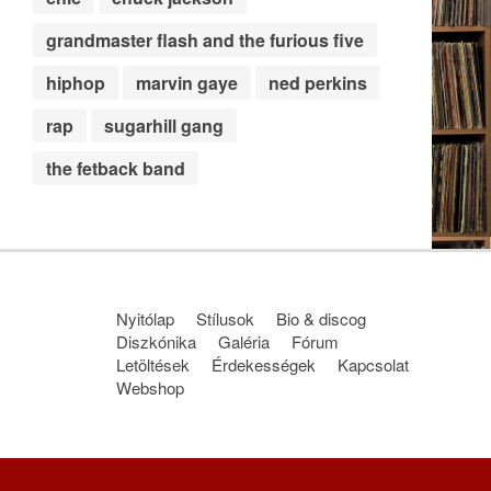
grandmaster flash and the furious five
hiphop
marvin gaye
ned perkins
rap
sugarhill gang
the fetback band
Nyitólap
Stílusok
Bio & discog
Diszkónika
Galéria
Fórum
Letöltések
Érdekességek
Kapcsolat
Webshop