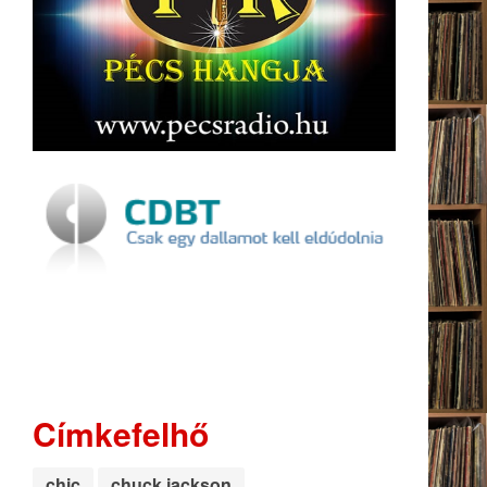
Címkefelhő
chic
chuck jackson