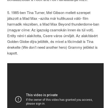
5.
1985-ben Tina Turner, Mel Gibson mellett szerepet
játszott a Mad Max –azóta már kultikussá váló- film
harmadik részében, a Mad Max Beyond thunderdome-ban
(magyar címe: Az igazság csarnokán innen és túl volt).
Entity néni-t alakította, Csere város úrnőjét. Az alakításért
Golden Globe díjra jelölték, és mivel a főcímdalt is Tina
énekelte (We don’t need another hero) Grammy jelölést is
kapott.