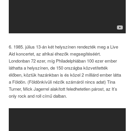
6.
1985. július 13-án két helyszínen rendezték meg a Live
Aid koncertet, az afrikai éhezők megsegítéséért.
Londonban 72 ezer, míg Philadelphiában 100 ezer ember
láthatta a helyszínen, de 150 országba közvetítették
élőben, köztük hazánkban is és közel 2 milliárd ember látta
a Földön. (Földönkívüli nézők számáról nincs adat) Tina
Turner, Mick Jagerrel alakított feledhetetlen párost, az It’s
only rock and roll című dalban.