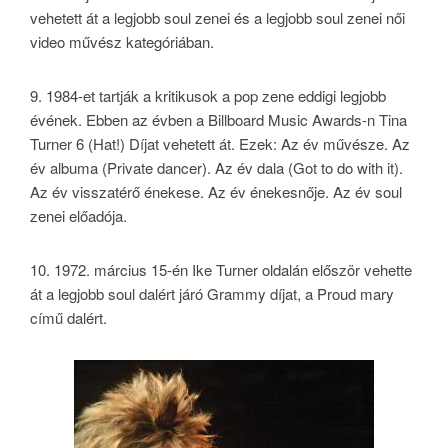
vehetett át a legjobb soul zenei és a legjobb soul zenei női
video művész kategóriában.
9. 1984-et tartják a kritikusok a pop zene eddigi legjobb
évének. Ebben az évben a Billboard Music Awards-n Tina
Turner 6 (Hat!) Díjat vehetett át. Ezek: Az év művésze. Az
év albuma (Private dancer). Az év dala (Got to do with it).
Az év visszatérő énekese. Az év énekesnője. Az év soul
zenei előadója.
10. 1972. március 15-én Ike Turner oldalán először vehette
át a legjobb soul dalért járó Grammy díjat, a Proud mary
című dalért.