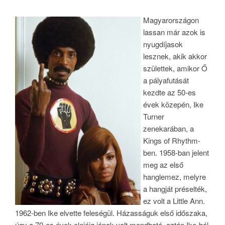
Magyarországon
lassan már azok is
nyugdíjasok
lesznek, akik akkor
születtek, amikor Ő
a pályafutását
kezdte az 50-es
évek közepén, Ike
Turner
zenekarában, a
Kings of Rhythm-
ben. 1958-ban jelent
meg az első
hanglemez, melyre
a hangját préselték,
ez volt a Little Ann.
1962-ben Ike elvette feleségül. Házasságuk első időszaka,
úgy a 70-es évek elejéig jónak volt mondható, aztán Ike-ból