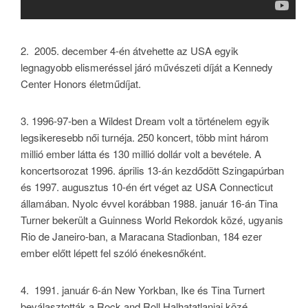
2.
2005. december 4-én átvehette az USA egyik
legnagyobb elismeréssel járó művészeti díját a Kennedy
Center Honors életműdíjat.
3.
1996-97-ben a Wildest Dream volt a történelem egyik
legsikeresebb női turnéja. 250 koncert, több mint három
millió ember látta és 130 millió dollár volt a bevétele. A
koncertsorozat 1996. április 13-án kezdődött Szingapúrban
és 1997. augusztus 10-én ért véget az USA Connecticut
államában. Nyolc évvel korábban 1988. január 16-án Tina
Turner bekerült a Guinness World Rekordok közé, ugyanis
Rio de Janeiro-ban, a Maracana Stadionban, 184 ezer
ember előtt lépett fel szóló énekesnőként.
4.
1991. január 6-án New Yorkban, Ike és Tina Turnert
beválasztották a Rock and Roll Halhatatlanjai közé.