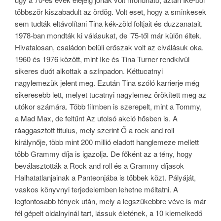
többször kiszabadult az ördög. Volt eset, hogy a sminkesek
sem tudták eltávolítani Tina kék-zöld foltjait és duzzanatait.
1978-ban mondták ki válásukat, de ’75-től már külön éltek.
Hivatalosan, családon belüli erőszak volt az elválásuk oka.
1960 és 1976 között, mint Ike és Tina Turner rendkívül
sikeres duót alkottak a színpadon. Kéttucatnyi
nagylemezük jelent meg. Ezután Tina szóló karrierje még
sikeresebb lett, melyet tucatnyi nagylemez örökített meg az
utókor számára. Több filmben is szerepelt, mint a Tommy,
a Mad Max, de feltűnt Az utolsó akció hősben is. A
ráaggasztott titulus, mely szerint Ő a rock and roll
királynője, több mint 200 millió eladott hanglemeze mellett
több Grammy díja is igazolja. De főként az a tény, hogy
beválasztották a Rock and roll és a Grammy díjasok
Halhatatlanjainak a Panteonjába is többek közt. Pályáját,
vaskos könyvnyi terjedelemben lehetne méltatni. A
legfontosabb tények után, mely a legszűkebbre véve is már
fél gépelt oldalnyinál tart, lássuk életének, a 10 kiemelkedő