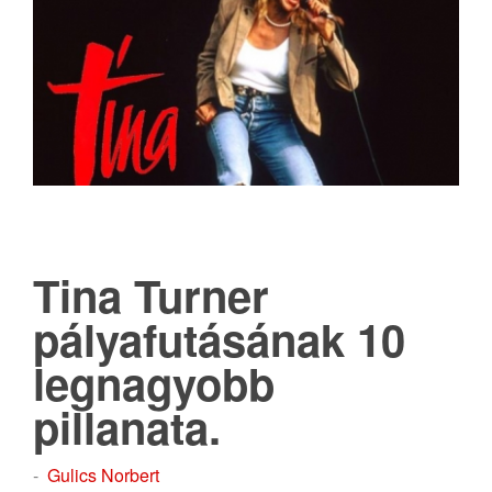
Tina Turner
pályafutásának 10
legnagyobb
pillanata.
-
Gulics Norbert