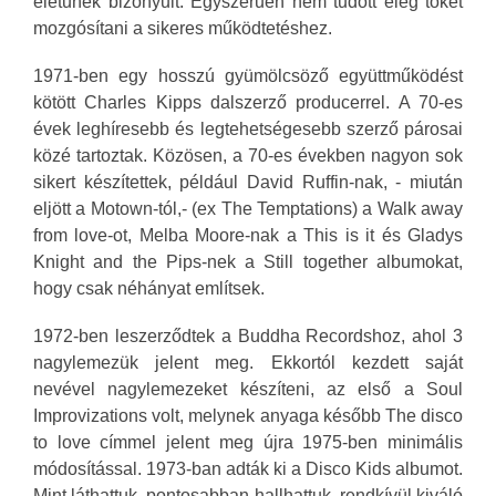
életűnek bizonyult. Egyszerűen nem tudott elég tőkét
mozgósítani a sikeres működtetéshez.
1971-ben egy hosszú gyümölcsöző együttműködést
kötött Charles Kipps dalszerző producerrel. A 70-es
évek leghíresebb és legtehetségesebb szerző párosai
közé tartoztak. Közösen, a 70-es években nagyon sok
sikert készítettek, például David Ruffin-nak, - miután
eljött a Motown-tól,- (ex The Temptations) a Walk away
from love-ot, Melba Moore-nak a This is it és Gladys
Knight and the Pips-nek a Still together albumokat,
hogy csak néhányat említsek.
1972-ben leszerződtek a Buddha Recordshoz, ahol 3
nagylemezük jelent meg. Ekkortól kezdett saját
nevével nagylemezeket készíteni, az első a Soul
Improvizations volt, melynek anyaga később The disco
to love címmel jelent meg újra 1975-ben minimális
módosítással. 1973-ban adták ki a Disco Kids albumot.
Mint láthattuk, pontosabban hallhattuk, rendkívül kiváló