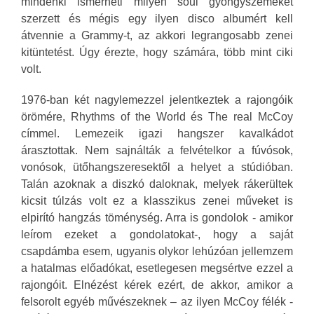
mindenki ismerheti milyen soul gyöngyszemeket
szerzett és mégis egy ilyen disco albumért kell
átvennie a Grammy-t, az akkori legrangosabb zenei
kitüntetést. Úgy érezte, hogy számára, több mint ciki
volt.
1976-ban két nagylemezzel jelentkeztek a rajongóik
örömére, Rhythms of the World és The real McCoy
címmel. Lemezeik igazi hangszer kavalkádot
árasztottak. Nem sajnálták a felvételkor a fúvósok,
vonósok, ütőhangszeresektől a helyet a stúdióban.
Talán azoknak a diszkó daloknak, melyek rákerültek
kicsit túlzás volt ez a klasszikus zenei műveket is
elpirító hangzás töménység. Arra is gondolok - amikor
leírom ezeket a gondolatokat-, hogy a saját
csapdámba esem, ugyanis olykor lehúzóan jellemzem
a hatalmas előadókat, esetlegesen megsértve ezzel a
rajongóit. Elnézést kérek ezért, de akkor, amikor a
felsorolt egyéb művészeknek – az ilyen McCoy félék -