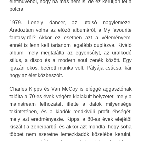
életművéből, hogy ha más nem is, de ez kerüljön fel a
polcra.
1979. Lonely dancer, az utolsó nagylemeze.
Áradoztam volna az előző albumáról, a My favourite
fantasy-ről? Akkor ez esetben azt a véleményem,
ennél is fenn kell tartanom legalább duplázva. Kiváló
album, mely megtalálta az egyensúlyt, az uralkodó
stílus, a disco és a modern soul zenék között. Egy
igazán okos, beérett munka volt. Pályája csúcsa, kár
hogy az élet közbeszólt.
Charles Kipps és Van McCoy is eléggé aggasztónak
találta a 70-es évek végére kialakult helyzetet, mely a
mainstream felhozatalt illette a dalok milyensége
tekintetében, és a kiadók rendkívüli profit éhségét,
mely azt eredményezte. Kipps, a 80-as évek elejétől
kiszállt a zeneiparból és akkor azt mondta, hogy soha
többet nem szeretne lemezkiadók közelébe kerülni,