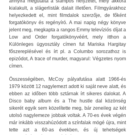
annyira megutálta a slampos helyzetet, mely akkora
kialakult, a slágerlisták dalait illetően. Filmgyárakhoz
helyezkedett el, mint filmdalok szerzője, de főként
forgatókönyv és regényíró. A mai napig négy könyve
jelent meg, megkapta a rangos Emmy televíziós díjat a
Low and Order forgatókönyvéért, mely itthon a
Különleges ügyosztály címen fut Mariska Hargitay
főszereplésével és írt pl. a Columbo sorozathoz is
epizódot, A trace of murder, magyarul: Végzetes nyom
címen.
Összességében, McCoy pályafutása alatt 1966-és
1979 között 12 nagylemezt adott ki saját neve alatt, és
ebben az időben több sztárnak írt sikeres dalokat. A
Disco baby album és a The hustle dal közönség
sikerét egyik sem közelítette meg, bár zeneileg az két
utolsó nagylemeze jobbak voltak. A 70-es évek végén
már inkább visszahúzódott a színfalak mögé újra, mint
tette azt a 60-as években, és új tehetségek