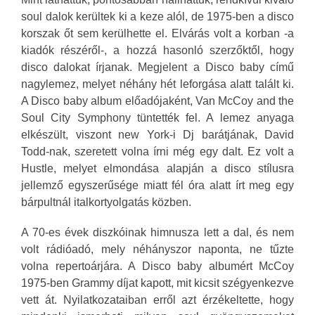
soul dalok kerültek ki a keze alól, de 1975-ben a disco
korszak őt sem kerülhette el. Elvárás volt a korban -a
kiadók részéről-, a hozzá hasonló szerzőktől, hogy
disco dalokat írjanak. Megjelent a Disco baby című
nagylemez, melyet néhány hét leforgása alatt talált ki.
A Disco baby album előadójaként, Van McCoy and the
Soul City Symphony tüntették fel. A lemez anyaga
elkészült, viszont new York-i Dj barátjának, David
Todd-nak, szeretett volna írni még egy dalt. Ez volt a
Hustle, melyet elmondása alapján a disco stílusra
jellemző egyszerűsége miatt fél óra alatt írt meg egy
bárpultnál italkortyolgatás közben.
A 70-es évek diszkóinak himnusza lett a dal, és nem
volt rádióadó, mely néhányszor naponta, ne tűzte
volna repertoárjára. A Disco baby albumért McCoy
1975-ben Grammy díjat kapott, mit kicsit szégyenkezve
vett át. Nyilatkozataiban erről azt érzékeltette, hogy