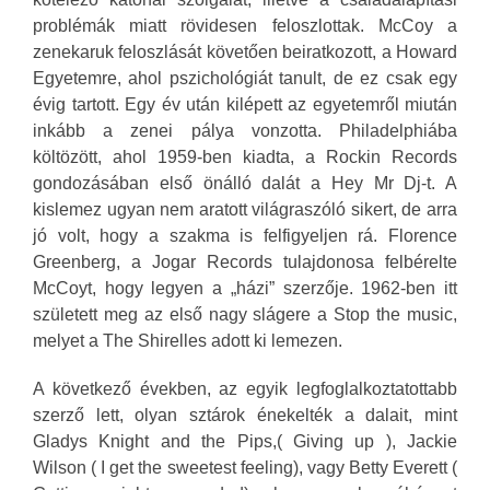
problémák miatt rövidesen feloszlottak. McCoy a
zenekaruk feloszlását követően beiratkozott, a Howard
Egyetemre, ahol pszichológiát tanult, de ez csak egy
évig tartott. Egy év után kilépett az egyetemről miután
inkább a zenei pálya vonzotta. Philadelphiába
költözött, ahol 1959-ben kiadta, a Rockin Records
gondozásában első önálló dalát a Hey Mr Dj-t. A
kislemez ugyan nem aratott világraszóló sikert, de arra
jó volt, hogy a szakma is felfigyeljen rá. Florence
Greenberg, a Jogar Records tulajdonosa felbérelte
McCoyt, hogy legyen a „házi” szerzője. 1962-ben itt
született meg az első nagy slágere a Stop the music,
melyet a The Shirelles adott ki lemezen.
A következő években, az egyik legfoglalkoztatottabb
szerző lett, olyan sztárok énekelték a dalait, mint
Gladys Knight and the Pips,( Giving up ), Jackie
Wilson ( I get the sweetest feeling), vagy Betty Everett (