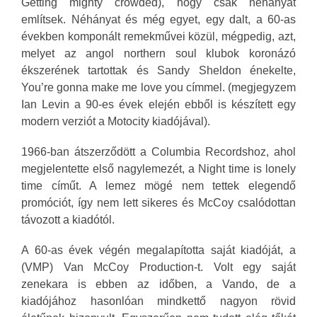
Getting mighty crowded), hogy csak néhányat
említsek. Néhányat és még egyet, egy dalt, a 60-as
években komponált remekművei közül, mégpedig, azt,
melyet az angol northern soul klubok koronázó
ékszerének tartottak és Sandy Sheldon énekelte,
You’re gonna make me love you címmel. (megjegyzem
Ian Levin a 90-es évek elején ebből is készített egy
modern verziót a Motocity kiadójával).
1966-ban átszerződött a Columbia Recordshoz, ahol
megjelentette első nagylemezét, a Night time is lonely
time címűt. A lemez mögé nem tettek elegendő
promóciót, így nem lett sikeres és McCoy csalódottan
távozott a kiadótól.
A 60-as évek végén megalapította saját kiadóját, a
(VMP) Van McCoy Production-t. Volt egy saját
zenekara is ebben az időben, a Vando, de a
kiadójához hasonlóan mindkettő nagyon rövid