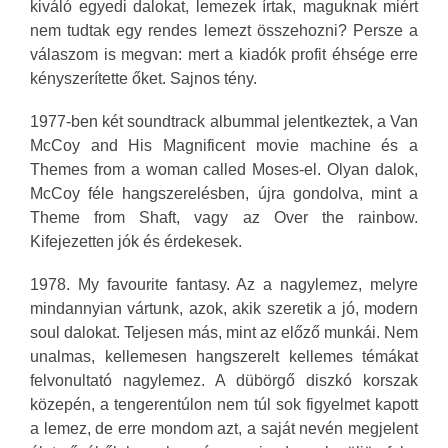
kiváló egyedi dalokat, lemezek írtak, maguknak miért
nem tudtak egy rendes lemezt összehozni? Persze a
válaszom is megvan: mert a kiadók profit éhsége erre
kényszerítette őket. Sajnos tény.
1977-ben két soundtrack albummal jelentkeztek, a Van
McCoy and His Magnificent movie machine és a
Themes from a woman called Moses-el. Olyan dalok,
McCoy féle hangszerelésben, újra gondolva, mint a
Theme from Shaft, vagy az Over the rainbow.
Kifejezetten jók és érdekesek.
1978. My favourite fantasy. Az a nagylemez, melyre
mindannyian vártunk, azok, akik szeretik a jó, modern
soul dalokat. Teljesen más, mint az előző munkái. Nem
unalmas, kellemesen hangszerelt kellemes témákat
felvonultató nagylemez. A dübörgő diszkó korszak
közepén, a tengerentúlon nem túl sok figyelmet kapott
a lemez, de erre mondom azt, a saját nevén megjelent