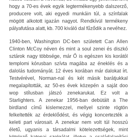
hogy a 70-es évek egyik legtermékenyebb dalszerző,
producere volt, aki egyedi munkáin túl, a színfalak
mögött alkotott igazán nagyot. Rendkívül termékeny
pályafutása alatt, kb. 700 kiváló dal fűződik a nevéhez.
1940-ben, Washington DC-ben született Can Allen
Clinton McCoy néven és mint a soul zenei és diszkó
sztárok nagy többsége, már Ő is egészen kis korától
templomi kórusban szívta magába az éneklés és a
dalolás tudományát. 12 éves korában már dalokat írt.
Testvérével, Norman-nal és két másik barátjukkal
megalapították, az 50-es évek közepén a saját doo
wop stílusban játszó zenekarukat. Ez volt a
Starlighters. A zenekar 1956-ban debütált a The
birdland című kislemezzel, mellyel szinte rögtön
felkeltették az érdeklődést, és végig koncertezték a
keleti part városait. A zenekar nem volt túl hosszú
életű, ugyanis a társadalmi kötelezettségek, mint
kötelező katonai szolgálat, illetve a családalapítási