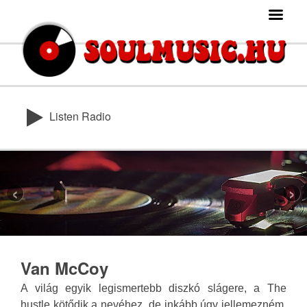
Listen Radio
‹
›
Van McCoy
A világ egyik legismertebb diszkó slágere, a The
hustle kötődik a nevéhez, de inkább úgy jellemezném,