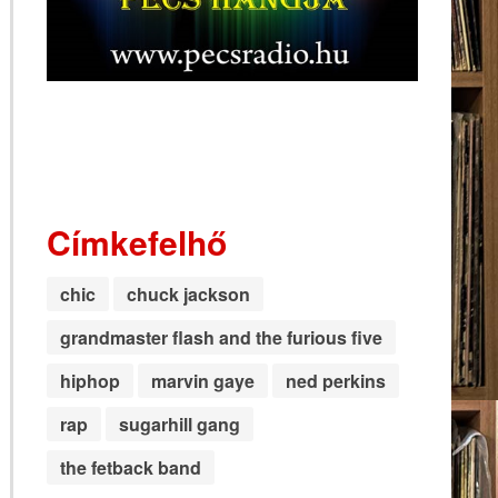
Címkefelhő
chic
chuck jackson
grandmaster flash and the furious five
hiphop
marvin gaye
ned perkins
rap
sugarhill gang
the fetback band