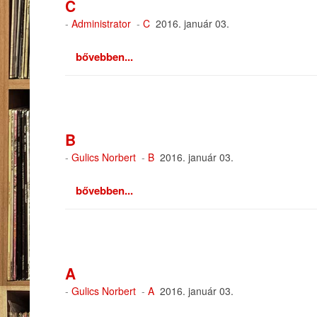
C
-
Administrator
-
C
2016. január 03.
bővebben...
B
-
Gulics Norbert
-
B
2016. január 03.
bővebben...
A
-
Gulics Norbert
-
A
2016. január 03.