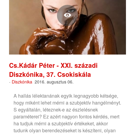
Cs.Kádár Péter - XXI. századi
Diszkónika, 37. Csokiskála
-
Diszkónika
2016. augusztus 06.
A hallás lélektanának egyik legnagyobb kétsége,
hogy miként lehet mérni a szubjektív hangélményt.
S egyáltalán, léteznek-e az észlelésnek
paraméterei? Ez azért nagyon fontos kérdés, mert
ha tudjuk mérni a szubjektív értékeket, akkor
tudunk olyan berendezéseket is készíteni, olyan