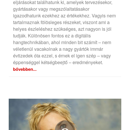
eljárásokat találhatunk ki, amelyek tervezésekor,
gyártásakor vagy megszólaltatásakor
igazodhatunk ezekhez az értékekhez. Vagyis nem
tartalmaznak fölösleges részeket, viszont ami a
helyes észleléshez szükséges, azt nagyon is jól
tudják. Különösen fontos ez a digitális
hangtechnikában, ahol minden bit számít – nem
véletlenül vacakolnak a nagy gyártók immár
évtizedek óta ezzel, s érnek el igen szép – vagy
éppenséggel kétségbeejtő – eredményeket.
bővebben...