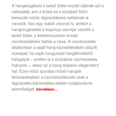
A hangrezgések a belső fülbe vezető útjának azt a
változatát, ami a külső és a középső fülön
keresztül vezet, légvezetéses hallásnak is
nevezik. Van egy másik útvonal is, amikor a
hangrezgéseket a koponya csontjai vezetik a
belső fülbe, s értelemszerűen ennek
csontvezetéses hallás a neve. A csontvezetés
elsősorban a saját hang közvetítésében játszik
szerepet: ha saját hangunkat hangfelvételről
hallgatjuk – amikor is a szokásos csontvezetés
hiányzik –, akkor ez a hang teljesen idegenként
hat. Ezen kívül azonban külső hangok
felismerésében a csontvezetésnek csak a
légvezetés károsodása esetén tulajdonítunk
jelentőséget.
bővebben...