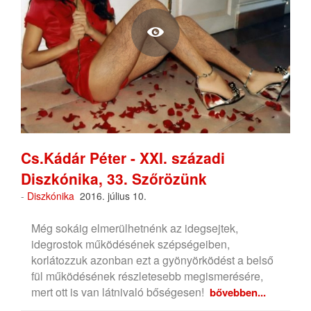
Cs.Kádár Péter - XXI. századi
Diszkónika, 33. Szőrözünk
-
Diszkónika
2016. július 10.
Még sokáig elmerülhetnénk az idegsejtek,
idegrostok működésének szépségeiben,
korlátozzuk azonban ezt a gyönyörködést a belső
fül működésének részletesebb megismerésére,
mert ott is van látnivaló bőségesen!
bővebben...