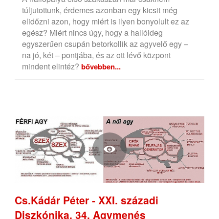
túljutottunk, érdemes azonban egy kicsit még
elidőzni azon, hogy miért is ilyen bonyolult ez az
egész? Miért nincs úgy, hogy a hallóideg
egyszerűen csupán betorkollik az agyvelő egy –
na jó, két – pontjába, és az ott lévő központ
mindent elintéz?
bővebben...
Cs.Kádár Péter - XXI. századi
Diszkónika, 34. Agymenés