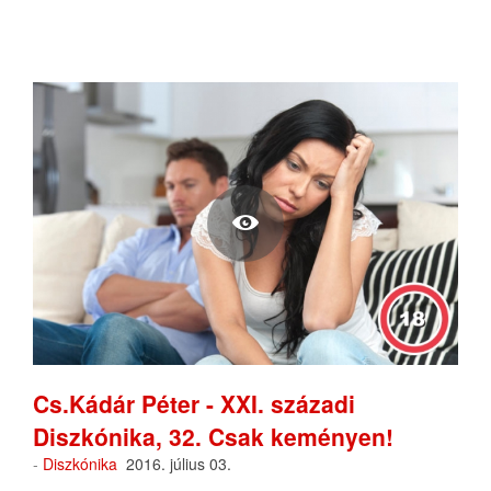
Cs.Kádár Péter - XXI. századi
Diszkónika, 32. Csak keményen!
-
Diszkónika
2016. július 03.