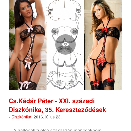
Cs.Kádár Péter - XXI. századi
Diszkónika, 35. Kereszteződések
-
Diszkónika
2016. július 23.
A hallópálya első szakaszán már csaknem