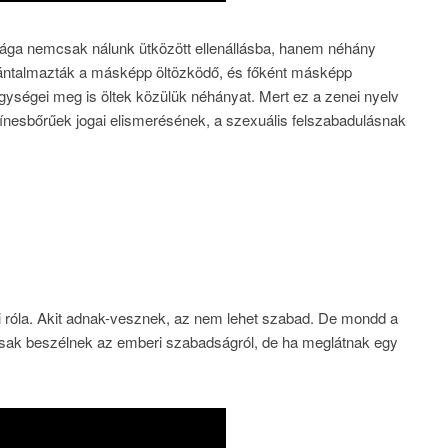
lága nemcsak nálunk ütközött ellenállásba, hanem néhány
 bántalmazták a másképp öltözködő, és főként másképp
 egységei meg is öltek közülük néhányat. Mert ez a zenei nyelv
színesbőrűek jogai elismerésének, a szexuális felszabadulásnak
i róla. Akit adnak-vesznek, az nem lehet szabad. De mondd a
 Csak beszélnek az emberi szabadságról, de ha meglátnak egy