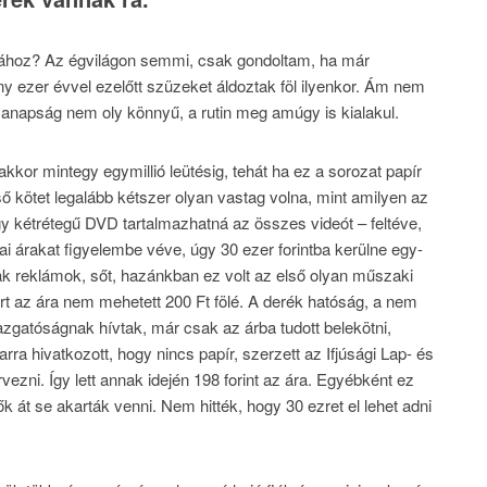
jához? Az égvilágon semmi, csak gondoltam, ha már
ny ezer évvel ezelőtt szüzeket áldoztak föl ilyenkor. Ám nem
 manapság nem oly könnyű, a rutin meg amúgy is kialakul.
kkor mintegy egymillió leütésig, tehát ha ez a sorozat papír
ő kötet legalább kétszer olyan vastag volna, mint amilyen az
egy kétrétegű DVD tartalmazhatná az összes videót – feltéve,
i árakat figyelembe véve, úgy 30 ezer forintba kerülne egy-
ak reklámok, sőt, hazánkban ez volt az első olyan műszaki
rt az ára nem mehetett 200 Ft fölé. A derék hatóság, a nem
zgatóságnak hívtak, már csak az árba tudott belekötni,
ra hivatkozott, hogy nincs papír, szerzett az Ifjúsági Lap- és
zni. Így lett annak idején 198 forint az ára. Egyébként ez
 át se akarták venni. Nem hitték, hogy 30 ezret el lehet adni