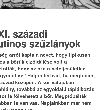
XI. századi
utinos szűzlányok
ég arról kapta a nevét, hogy tipikusan
és a bőrük elzöldülése volt a
tották, hogy az oka a beteljesületlen
gymód is: "Háljon férfival, ha megfogan,
 század közepén. A kór valójában
nhiány, továbbá az egyoldalú táplálkozás
tot is fölvehetett a bőr. Megpróbálták
k abban is van vas. Napjainkban már nem
erek vannak rá.