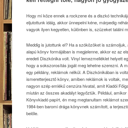
Hogy mi köze ennek a rockzene és a diszkó techniká
eljutottunk idáig, akkor ünnepelni kéne, márpedig néhá
vagyok ilyen kegyetlen, különben is, szüzeket találni
Meddig is jutottunk el? Ha a szóközöket is számoljuk, a
alapú könyv formájában is megjelenne, akkor ez az els
eredeti Diszkónika volt. Vinyl lemezmelléklet helyett 
hogy a sokszorosítás jogát meg lehetne szerezni. A ma
egy példány, reklámok nélkül. A Diszkónikában is volt
ismeretterjesztő könyv, amiben reklámok is voltak, me
nagyon szép emlékű cenzúra hivatal, amit Kiadói Főiga
miután az összes akadályt legyőztük. Például, amikor ar
Könyvkiadó papírt, én meg megtanultam reklámot szerve
1984-ben baromi drága könyvnek számított, a terjesztők
belőle.