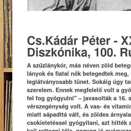
Cs.Kádár Péter - X
Diszkónika, 100. R
A szűzlánykór, más néven zöld betegs
lányok és fiatal nők betegedtek meg, 
leglátványosabb tünet. Sokáig úgy tar
szerelem. Ennek megfelelő volt a gyó
fel fog gyógyulni" – javasolták a 16.
vérszegénység volt. A vas- és vitami
miatt sápadttá vált, és zöldes árnyala
csokietetéssel gyógyítani, azt hitté
kell rettegni tőle, nagyon jó gyógysz