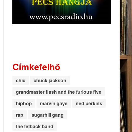
Címkefelhő
chic
chuck jackson
grandmaster flash and the furious five
hiphop
marvin gaye
ned perkins
rap
sugarhill gang
the fetback band