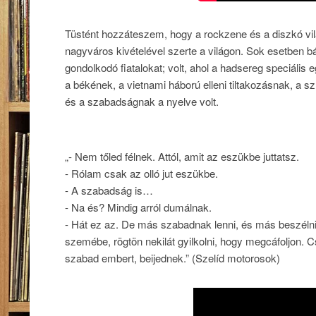
Tüstént hozzáteszem, hogy a rockzene és a diszkó vi
nagyváros kivételével szerte a világon. Sok esetben
gondolkodó fiatalokat; volt, ahol a hadsereg speciális
a békének, a vietnami háború elleni tiltakozásnak, a 
és a szabadságnak a nyelve volt.
„- Nem tőled félnek. Attól, amit az eszükbe juttatsz.
- Rólam csak az olló jut eszükbe.
- A szabadság is…
- Na és? Mindig arról dumálnak.
- Hát ez az. De más szabadnak lenni, és más beszéln
szemébe, rögtön nekilát gyilkolni, hogy megcáfoljon.
szabad embert, beijednek.” (Szelíd motorosok)