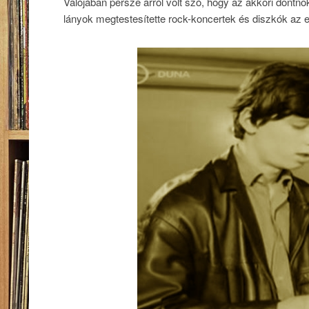
Valójában persze arról volt szó, hogy az akkori dönt
lányok megtestesítette rock-koncertek és diszkók az erk