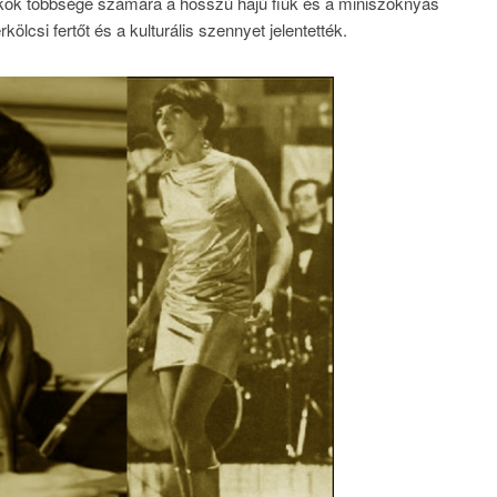
nökök többsége számára a hosszú hajú fiúk és a miniszoknyás
ölcsi fertőt és a kulturális szennyet jelentették.