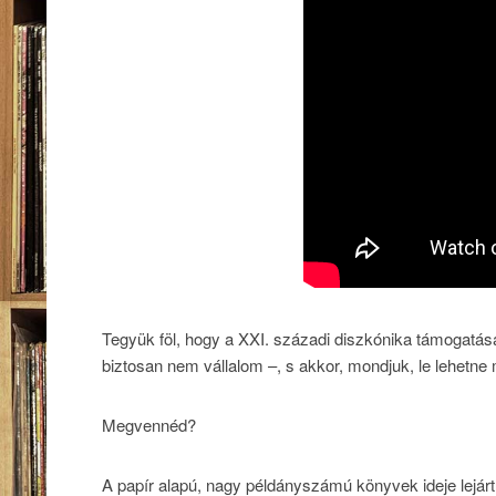
Tegyük föl, hogy a XXI. századi diszkónika támogatás
biztosan nem vállalom –, s akkor, mondjuk, le lehetne m
Megvennéd?
A papír alapú, nagy példányszámú könyvek ideje lejá