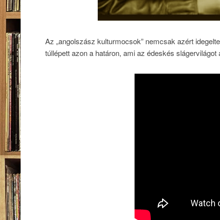
Az „angolszász kulturmocsok” nemcsak azért idegelte 
túllépett azon a határon, ami az édeskés slágervilágot 