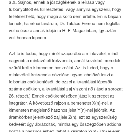
a Δ. Sajnos, ennek a jószágfélének a leírása vagy
túlbonyolított és túl részletes, vagy annyira egyszerű, hogy
feltételezhető, hogy maga a költő sem értette. Én is bajban
lennék, ha néhai tanárom, Dr. Takács Ferenc nem foglalta
volna össze annak idején a Hi-Fi Magazinban, így aztán
volt honnan lopnom.
Azt te is tudod, hogy minél szaporább a mintavétel, minél
nagyobb a mintavételi frekvencia, annál kevésbé meredek
szűrőt kell a kimeneten használni. Azt is tudod, hogy a
mintavételi frekvencia növelése ugyan lehetővé teszi a
felbontás csökkentését, de ezzel a kvantálási lépcsők
száma csökken, a kvantálási zaj viszont nő (lásd a sorozat
26. részét.) Ennek csökkentésében játszik szerepet az
integrátor. A következő rajzon a bemenetet X(n)-nel, a
kimeneten megjelenő hasznos jelet Y(n)-nel jelölték. Az
áramkörben jelentkező zaj jele Z(n), ezt az egyszerűség
kedvéért úgy ábrázolták, mintha egy összegzőben adódna
hozzá a hasznos jelhez, tehát a kijáraton Y(n)+Z(n) jelenik