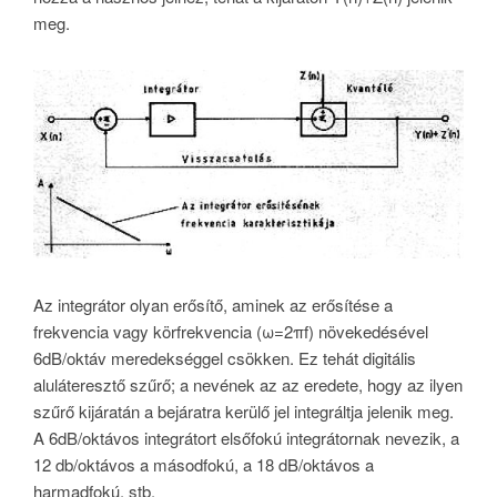
meg.
Az integrátor olyan erősítő, aminek az erősítése a
frekvencia vagy körfrekvencia (ω=2πf) növekedésével
6dB/oktáv meredekséggel csökken. Ez tehát digitális
aluláteresztő szűrő; a nevének az az eredete, hogy az ilyen
szűrő kijáratán a bejáratra kerülő jel integráltja jelenik meg.
A 6dB/oktávos integrátort elsőfokú integrátornak nevezik, a
12 db/oktávos a másodfokú, a 18 dB/oktávos a
harmadfokú, stb.