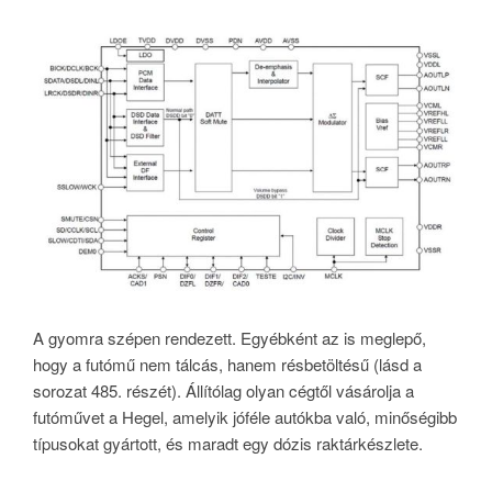
A gyomra szépen rendezett. Egyébként az is meglepő,
hogy a futómű nem tálcás, hanem résbetöltésű (lásd a
sorozat 485. részét). Állítólag olyan cégtől vásárolja a
futóművet a Hegel, amelyik jóféle autókba való, minőségibb
típusokat gyártott, és maradt egy dózis raktárkészlete.