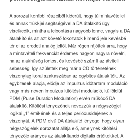
A sorozat korábbi részeiből kiderült, hogy túlmintavétellel
és annak trükkjei segítségével a DA átalakító úgy
viselkedik, mintha a felbontása nagyobb lenne, vagyis a DA
átalakító és az azt követő fokozatok kimenő jele kevésbé
tér el az eredeti analóg jeltől. Már régen rájöttek arra, hogy
a mintavételi frekvenciát érdemes nagyon nagyra növelni,
ha az alakhűség fontos, és kevésbé számít az átviteli
sebesség. Így születtek meg már a CD történetének
viszonylag korai szakaszában az egybites átalakítók. Az
egybitesek alapja, elődje az impulzus időtartam moduláció
vagy más néven impulzus kitöltési moduláció, külföldiül
PDM (Pulse Duration Modulation) elvén működő DA
átalakító. Kitöltési tényezőnek nevezzük a négyszögjel
logikai „1” értékének és a teljes periódusidejének a
viszonyát. A PDM elvű DA átalakító lényege, hogy olyan
négyszögjelek sorozatát állítja elő, amelynek kitöltési
tényezője arányos az átalakítandó digitális értékekkel. A