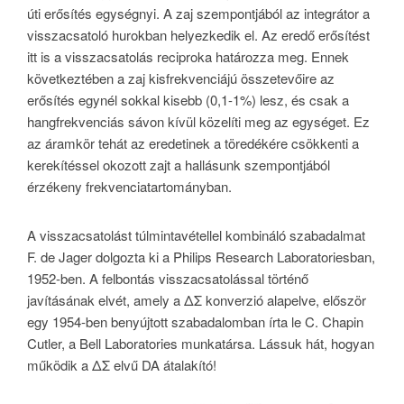
úti erősítés egységnyi. A zaj szempontjából az integrátor a
visszacsatoló hurokban helyezkedik el. Az eredő erősítést
itt is a visszacsatolás reciproka határozza meg. Ennek
következtében a zaj kisfrekvenciájú összetevőire az
erősítés egynél sokkal kisebb (0,1-1%) lesz, és csak a
hangfrekvenciás sávon kívül közelíti meg az egységet. Ez
az áramkör tehát az eredetinek a töredékére csökkenti a
kerekítéssel okozott zajt a hallásunk szempontjából
érzékeny frekvenciatartományban.
A visszacsatolást túlmintavétellel kombináló szabadalmat
F. de Jager dolgozta ki a Philips Research Laboratoriesban,
1952-ben. A felbontás visszacsatolással történő
javításának elvét, amely a ΔΣ konverzió alapelve, először
egy 1954-ben benyújtott szabadalomban írta le C. Chapin
Cutler, a Bell Laboratories munkatársa. Lássuk hát, hogyan
működik a ΔΣ elvű DA átalakító!