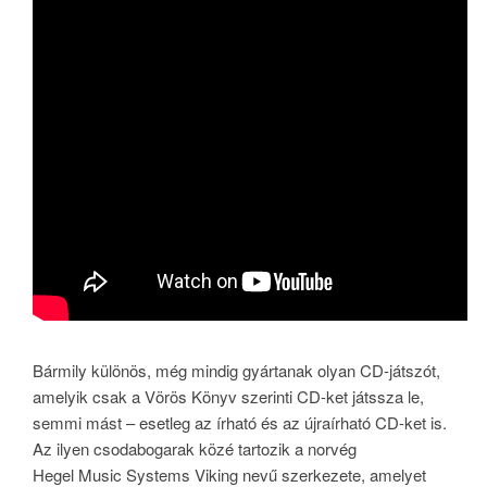
Bármily különös, még mindig gyártanak olyan CD-játszót,
amelyik csak a Vörös Könyv szerinti CD-ket játssza le,
semmi mást – esetleg az írható és az újraírható CD-ket is.
Az ilyen csodabogarak közé tartozik a norvég
Hegel Music Systems Viking nevű szerkezete, amelyet