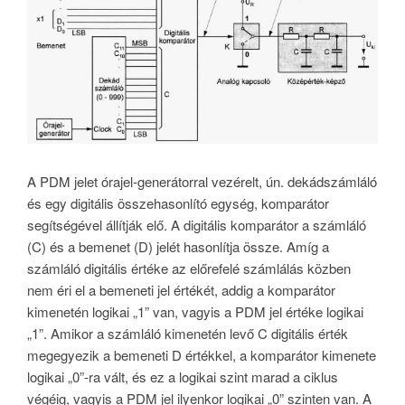
A PDM jelet órajel-generátorral vezérelt, ún. dekádszámláló
és egy digitális összehasonlító egység, komparátor
segítségével állítják elő. A digitális komparátor a számláló
(C) és a bemenet (D) jelét hasonlítja össze. Amíg a
számláló digitális értéke az előrefelé számlálás közben
nem éri el a bemeneti jel értékét, addig a komparátor
kimenetén logikai „1” van, vagyis a PDM jel értéke logikai
„1”. Amikor a számláló kimenetén levő C digitális érték
megegyezik a bemeneti D értékkel, a komparátor kimenete
logikai „0”-ra vált, és ez a logikai szint marad a ciklus
végéig, vagyis a PDM jel ilyenkor logikai „0” szinten van. A