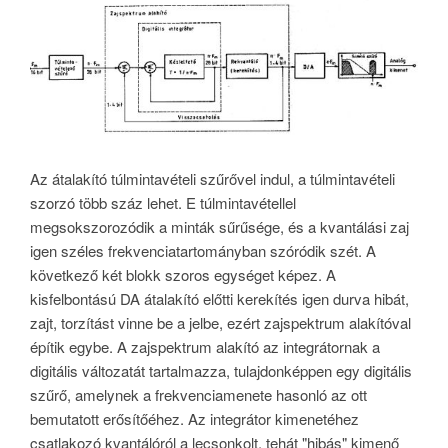
Az átalakító túlmintavételi szűrővel indul, a túlmintavételi
szorzó több száz lehet. E túlmintavétellel
megsokszorozódik a minták sűrűsége, és a kvantálási zaj
igen széles frekvenciatartományban szóródik szét. A
következő két blokk szoros egységet képez. A
kisfelbontású DA átalakító előtti kerekítés igen durva hibát,
zajt, torzítást vinne be a jelbe, ezért zajspektrum alakítóval
építik egybe. A zajspektrum alakító az integrátornak a
digitális változatát tartalmazza, tulajdonképpen egy digitális
szűrő, amelynek a frekvenciamenete hasonló az ott
bemutatott erősítőéhez. Az integrátor kimenetéhez
csatlakozó kvantálóról a lecsonkolt, tehát "hibás" kimenő