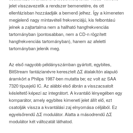
jelet visszavezetik a rendszer bemenetére, és ott
ellenfázisban hozzáadják a bemenő jelhez. Így a kimeneten
megjelenő nagy mintavételi frekvenciájú, kis felbontású
jelnek a zajtartalma nem a hallható hangfrekvenciás
tartományban (pontosabban, nem a CD-n rögzített
hangfrekvenciás tartományban), hanem az afeletti
tartományban jelenik meg.
Az első nagyobb példányszámban gyártott, egybites,
BitStream fantázianévre keresztelt ΔΣ átalakítón alapuló
áramkört a Philips 1987-ben mutatta be; ez volt az SAA
7320 típusjelű IC. Az alábbi első ábrán a visszacsatolt
késleltető képezi az integrátort. A kvantáló lényegében egy
komparátor, amely egybites kimeneti jelet állít elő, ezt
csatolják vissza a kvantálási zaj elnyomása céljából. Ez
egyelsőrendű ΔΣ modulátor. Alatta a másodrendű ΔΣ
modulátor két változatát láthatod.