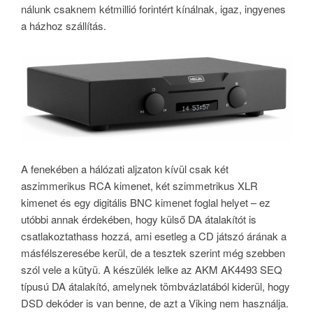
nálunk csaknem kétmillió forintért kínálnak, igaz, ingyenes
a házhoz szállítás.
A fenekében a hálózati aljzaton kívül csak két
aszimmerikus RCA kimenet, két szimmetrikus XLR
kimenet és egy digitális BNC kimenet foglal helyet – ez
utóbbi annak érdekében, hogy külső DA átalakítót is
csatlakoztathass hozzá, ami esetleg a CD játszó árának a
másfélszeresébe kerül, de a tesztek szerint még szebben
szól vele a kütyü. A készülék lelke az AKM AK4493 SEQ
típusú DA átalakító, amelynek tömbvázlatából kiderül, hogy
DSD dekóder is van benne, de azt a Viking nem használja.