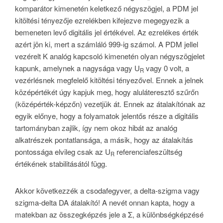
komparátor kimenetén keletkező négyszögjel, a PDM jel
kitöltési tényezője ezrelékben kifejezve megegyezik a
bemeneten levő digitális jel értékével. Az ezrelékes érték
azért jön ki, mert a számláló 999-ig számol. A PDM jellel
vezérelt K analóg kapcsoló kimenetén olyan négyszögjelet
kapunk, amelynek a nagysága vagy U
vagy 0 volt, a
R
vezérlésnek megfelelő kitöltési tényezővel. Ennek a jelnek
középértékét úgy kapjuk meg, hogy aluláteresztő szűrőn
(középérték-képzőn) vezetjük át. Ennek az átalakítónak az
egyik előnye, hogy a folyamatok jelentős része a digitális
tartományban zajlik, így nem okoz hibát az analóg
alkatrészek pontatlansága, a másik, hogy az átalakítás
pontossága elvileg csak az U
referenciafeszültség
R
értékének stabilitásától függ.
Akkor következzék a csodafegyver, a delta-szigma vagy
szigma-delta DA átalakító! A nevét onnan kapta, hogy a
matekban az összegképzés jele a Σ, a különbségképzésé