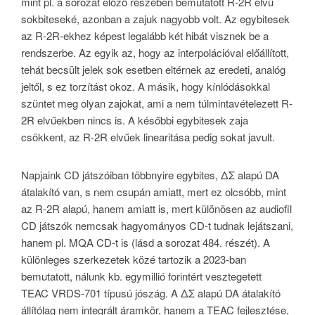
mint pl. a sorozat előző részében bemutatott R-2R elvű
sokbiteseké, azonban a zajuk nagyobb volt. Az egybitesek
az R-2R-ekhez képest legalább két hibát visznek be a
rendszerbe. Az egyik az, hogy az interpolációval előállított,
tehát becsült jelek sok esetben eltérnek az eredeti, analóg
jeltől, s ez torzítást okoz. A másik, hogy kínlódásokkal
szüntet meg olyan zajokat, ami a nem túlmintavételezett R-
2R elvűekben nincs is. A későbbi egybitesek zaja
csökkent, az R-2R elvűek linearitása pedig sokat javult.
Napjaink CD játszóiban többnyire egybites, ΔΣ alapú DA
átalakító van, s nem csupán amiatt, mert ez olcsóbb, mint
az R-2R alapú, hanem amiatt is, mert különösen az audiofil
CD játszók nemcsak hagyományos CD-t tudnak lejátszani,
hanem pl. MQA CD-t is (lásd a sorozat 484. részét). A
különleges szerkezetek közé tartozik a 2023-ban
bemutatott, nálunk kb. egymillió forintért vesztegetett
TEAC VRDS-701 típusú jószág. A ΔΣ alapú DA átalakító
állítólag nem integrált áramkör, hanem a TEAC fejlesztése,