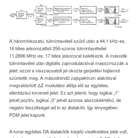
A háromfokozatú, túlmintavételi szűrő után a 44,1 kHz-es,
16 bites jelsorozatból 256-szoros túlmintavétellel
11,2896 MHz-es, 17 bites jelsorozat keletkezik. A második
túlmintavétel után digitális zajmodulációval masszírozzák a
jelet; ezzel a visszacsatolt jel okozta gerjedési hajlamot
szüntetik meg. A másodrendű zajspektrum alakítóval
megvalósított ΔΣ modulátor állítja elő az egybites,
ellenfázisú kimeneti jelet. Ez azt jelenti, hogy logikai „1”
jelnél pozitív, logikai „0” jelnél azonos abszolútértékű, de
negatív feszültséget ad ki az átalakító. Így lényegében
PDM jelet kapunk.
A korai egybites DA átalakítók kisjelű viselkedése jobb volt,