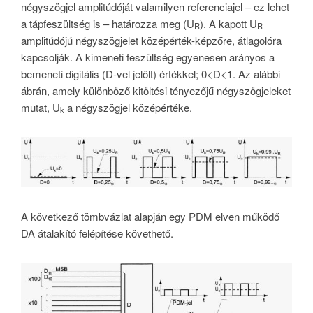
négyszögjel amplitúdóját valamilyen referenciajel – ez lehet
a tápfeszültség is – határozza meg (U
). A kapott U
R
R
amplitúdójú négyszögjelet középérték-képzőre, átlagolóra
kapcsolják. A kimeneti feszültség egyenesen arányos a
bemeneti digitális (D-vel jelölt) értékkel; 0<D<1. Az alábbi
ábrán, amely különböző kitöltési tényezőjű négyszögjeleket
mutat, U
a négyszögjel középértéke.
k
A következő tömbvázlat alapján egy PDM elven működő
DA átalakító felépítése követhető.