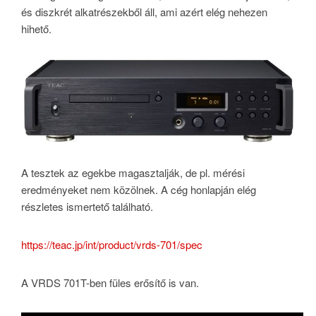
és diszkrét alkatrészekből áll, ami azért elég nehezen
hihető.
A tesztek az egekbe magasztalják, de pl. mérési
eredményeket nem közölnek. A cég honlapján elég
részletes ismertető található.
https://teac.jp/int/product/vrds-701/spec
A VRDS 701T-ben füles erősítő is van.