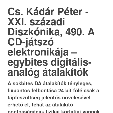
Cs. Kádár Péter -
XXI. századi
Diszkónika, 490. A
CD-játszó
elektronikája –
egybites digitális-
analóg átalakítók
A sokbites DA átalakítók tényleges,
fixpontos felbontása 24 bit fölé csak a
tápfeszültség jelentős növelésével
érhető el, tehát az átalakító
pontosságának fizikai korlátjai vannak.