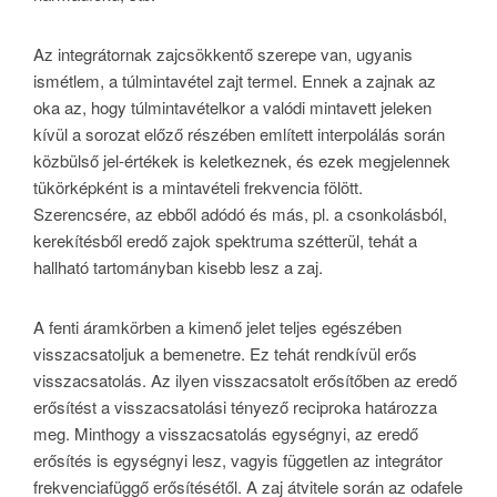
Az integrátornak zajcsökkentő szerepe van, ugyanis
ismétlem, a túlmintavétel zajt termel. Ennek a zajnak az
oka az, hogy túlmintavételkor a valódi mintavett jeleken
kívül a sorozat előző részében említett interpolálás során
közbülső jel-értékek is keletkeznek, és ezek megjelennek
tükörképként is a mintavételi frekvencia fölött.
Szerencsére, az ebből adódó és más, pl. a csonkolásból,
kerekítésből eredő zajok spektruma szétterül, tehát a
hallható tartományban kisebb lesz a zaj.
A fenti áramkörben a kimenő jelet teljes egészében
visszacsatoljuk a bemenetre. Ez tehát rendkívül erős
visszacsatolás. Az ilyen visszacsatolt erősítőben az eredő
erősítést a visszacsatolási tényező reciproka határozza
meg. Minthogy a visszacsatolás egységnyi, az eredő
erősítés is egységnyi lesz, vagyis független az integrátor
frekvenciafüggő erősítésétől. A zaj átvitele során az odafele