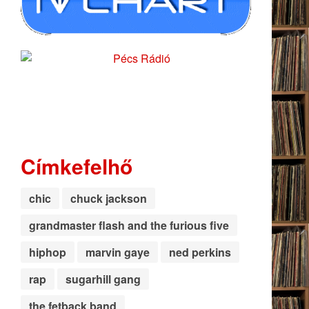
Címkefelhő
chic
chuck jackson
grandmaster flash and the furious five
hiphop
marvin gaye
ned perkins
rap
sugarhill gang
the fetback band