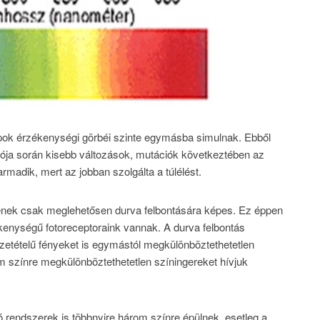
ok érzékenységi görbéi szinte egymásba simulnak. Ebből
iója során kisebb változások, mutációk következtében az
armadik, mert az jobban szolgálta a túlélést.
lének csak meglehetősen durva felbontására képes. Ez éppen
kenységű fotoreceptoraink vannak. A durva felbontás
tételű fényeket is egymástól megkülönböztethetetlen
 ám színre megkülönböztethetetlen színingereket hívjuk
dó rendszerek is többnyire három színre épülnek, esetleg a