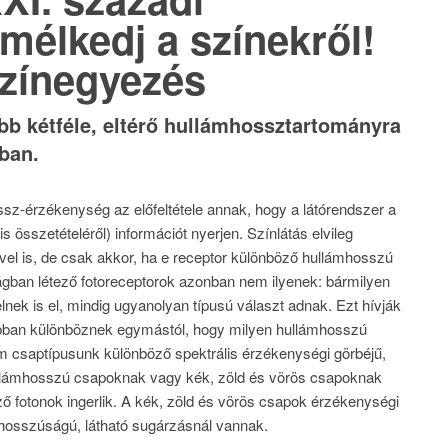
lmélkedj a színekről!
zínegyezés
ább kétféle, eltérő hullámhossztartományra
ában.
ossz-érzékenység az előfeltétele annak, hogy a látórendszer a
 összetételéről) információt nyerjen. Színlátás elvileg
ével is, de csak akkor, ha e receptor különböző hullámhosszú
ilágban létező fotoreceptorok azonban nem ilyenek: bármilyen
lnek is el, mindig ugyanolyan típusú választ adnak. Ezt hívják
abban különböznek egymástól, hogy milyen hullámhosszú
m csaptípusunk különböző spektrális érzékenységi görbéjű,
ullámhosszú csapoknak vagy kék, zöld és vörös csapoknak
 fotonok ingerlik. A kék, zöld és vörös csapok érzékenységi
osszúságú, látható sugárzásnál vannak.