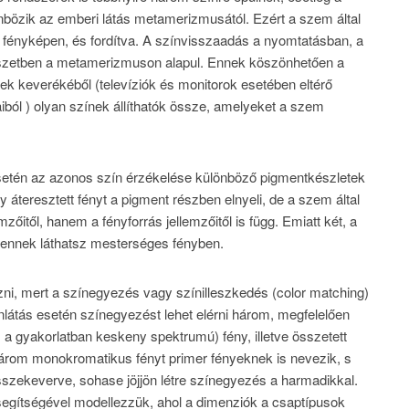
bözik az emberi látás metamerizmusától. Ezért a szem által
 fényképen, és fordítva. A színvisszaadás a nyomtatásban, a
tészetben a metamerizmuson alapul. Ennek köszönhetően a
tek keverékéből (televíziók és monitorok esetében eltérő
ól ) olyan színek állíthatók össze, amelyeket a szem
 esetén az azonos szín érzékelése különböző pigmentkészletek
 áteresztett fényt a pigment részben elnyeli, de a szem által
itől, hanem a fényforrás jellemzőitől is függ. Emiatt két, a
yennek láthatsz mesterséges fényben.
i, mert a színegyezés vagy színilleszkedés (color matching)
nlátás esetén színegyezést lehet elérni három, megfelelően
a gyakorlatban keskeny spektrumú) fény, illetve összetett
árom monokromatikus fényt primer fényeknek is nevezik, s
sszekeverve, sohase jöjjön létre színegyezés a harmadikkal.
egítségével modellezzük, ahol a dimenziók a csaptípusok