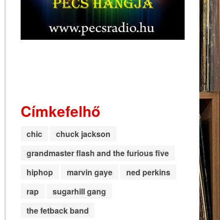
Címkefelhő
chic
chuck jackson
grandmaster flash and the furious five
hiphop
marvin gaye
ned perkins
rap
sugarhill gang
the fetback band