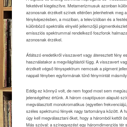
feketével kiegészítve. Metamerizmusuk azonban külön
azonosnak érzékelt színek eltérően jelenhetnek meg a
fényképezésben, a moziban, a televízióban és a fes
különböző spektrális elnyelő jellemzőjű pigmentkészle
emissziós spektrummal rendelkező foszforok halmazaib
azonosnak érzékel.
Átlátszó eredetikről visszavert vagy áteresztett fény
használatakor a megvilágítástól függ. A visszavert vagy
érzékelt végső fényspektrum nemcsak a pigment jellemző
nappali fényben egyformának tűnő fénymintát másmil
Eddig ez könnyű volt, de nem fogod most sem megúszn
jelenségéhez értünk. A három csaptípuson alapuló szí
megválasztott monokromatikus (egyetlen frekvenciájú, 
széles spektrumú fények nagy tartománya között. A h
úgy kell megválasztani őket, hogy a háromból kettőt ö
Más szóval: a színegyezést egy háromdimenziós tér s