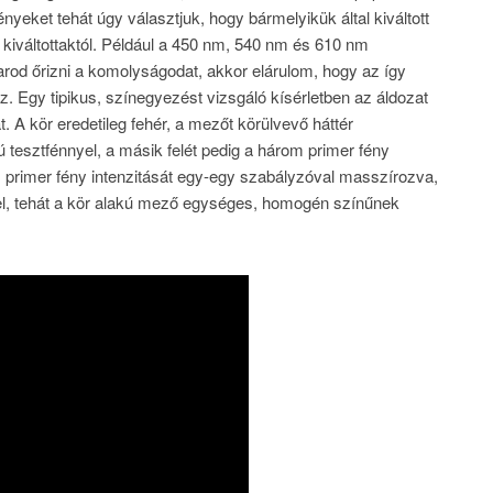
ényeket tehát úgy választjuk, hogy bármelyikük által kiváltott
 kiváltottaktól. Például a 450 nm, 540 nm és 610 nm
od őrizni a komolyságodat, akkor elárulom, hogy az így
z. Egy tipikus, színegyezést vizsgáló kísérletben az áldozat
. A kör eredetileg fehér, a mezőt körülvevő háttér
 tesztfénnyel, a másik felét pedig a három primer fény
m primer fény intenzitását egy-egy szabályzóval masszírozva,
yel, tehát a kör alakú mező egységes, homogén színűnek