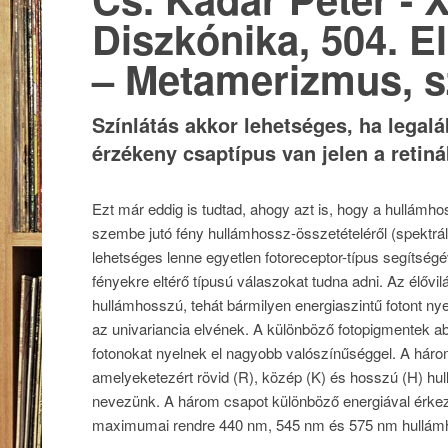
Diszkónika, 504. E
– Metamerizmus, s
Színlátás akkor lehetséges, ha legal
érzékeny csaptípus van jelen a retin
Ezt már eddig is tudtad, ahogy azt is, hogy a hullámh
szembe jutó fény hullámhossz-összetételéről (spektrális
lehetséges lenne egyetlen fotoreceptor-típus segítség
fényekre eltérő típusú válaszokat tudna adni. Az élőv
hullámhosszú, tehát bármilyen energiaszintű fotont nye
az univariancia elvének. A különböző fotopigmentek 
fotonokat nyelnek el nagyobb valószínűséggel. A háro
amelyeketezért rövid (R), közép (K) és hosszú (H) h
nevezünk. A három csapot különböző energiával érkező
maximumai rendre 440 nm, 545 nm és 575 nm hullámh