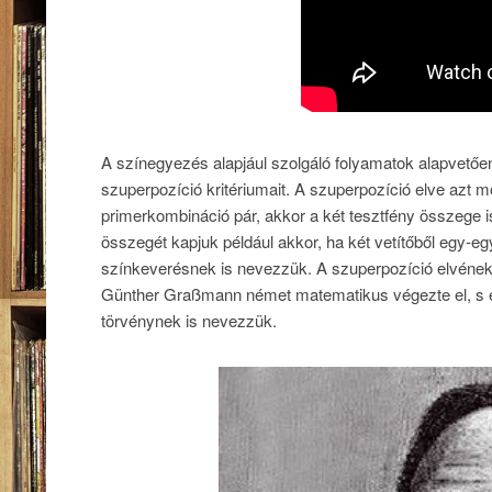
A színegyezés alapjául szolgáló folyamatok alapvetően l
szuperpozíció kritériumait. A szuperpozíció elve azt m
primerkombináció pár, akkor a két tesztfény összege i
összegét kapjuk például akkor, ha két vetítőből egy-eg
színkeverésnek is nevezzük. A szuperpozíció elvének
Günther Graßmann német matematikus végezte el, s ezé
törvénynek is nevezzük.