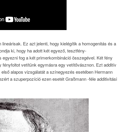
ineárisak. Ez azt jelenti, hogy kielégítik a homogenitás és a
ondja ki, hogy ha adott két egyező, tesztfény-
s egyezni fog a két primerkombináció összegével. Két fény
y fényfoltot vetítünk egymásra egy vetítővásznon. Ezt additív
 első alapos vizsgálatát a színegyezés esetében Hermann
rt a szuperpozíció ezen esetét Graßmann -féle additivitási