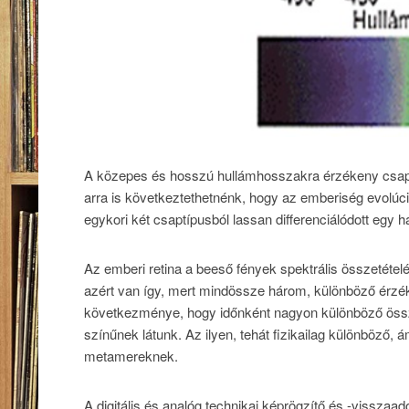
A közepes és hosszú hullámhosszakra érzékeny csap
arra is következtethetnénk, hogy az emberiség evolúc
egykori két csaptípusból lassan differenciálódott egy h
Az emberi retina a beeső fények spektrális összetéte
azért van így, mert mindössze három, különböző érzé
következménye, hogy időnként nagyon különböző össze
színűnek látunk. Az ilyen, tehát fizikailag különböző,
metamereknek.
A digitális és analóg technikai képrögzítő és -visszaa