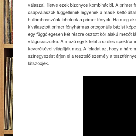
válaszai, illetve ezek bizonyos kombinációi. A primer f
csapválaszok függetlenek legyenek a másik kettő által
hullámhosszúak lehetnek a primer fények. Ha meg akar
kiválasztott primer fényhármas ortogonális bázist képe
egy függőlegesen két részre osztott kör alakú mezőt lát
világossszürke. A mező egyik felét a széles spektrumú
keverékével világítják meg. A feladat az, hogy a háro
színegyezést érjen el a tesztelő személy a tesztfénn
látszódjék.