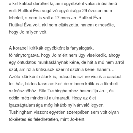
a kritikákból derülhet ki, ami egyébként valószínűsíthető
volt: Ruttkai Éva sugárzó egyénisége 29 évesen nem
lehetett, s nem is volt a 17 éves Jo. Ruttkai Éva
Ruttkai Éva volt, aki nem eljátszotta, hanem elmesélte,
hogy Jo milyen volt.
A korabeli kritikák egyébként is fanyalogtak,
fölhánytorgatva, hogy Jo miért nem úgy viselkedik, ahogy
egy öntudatos munkáslánynak kéne, de hát a mű nem arról
szól, amiről a kritikusok szerint szólnia kéne, hanem…
Azóta időnként nálunk is, másutt is színre viszik a darabot;
telt ház, biztos kasszasiker, de minden kritikus a filmbeli
színésznőhöz, Rita Tushinghamhez hasonlítja Jo-t, és
eddig még mindenki alulmaradt. Hogy az élet
igazságtalansága még inkább nyilvánvaló legyen,
Tushingham viszont egyetlen szerepében sem volt olyan
tökéletes és feledhetetlen, mint Jo-ként.