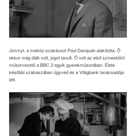
Jimmyt, a matróz-szakácsot Paul Danquah alakította. Ő
ekkor még diák volt, jogot tanult. Ő volt az első színesbőrű
műsorvezető a BBC 2 egyik gyerekműsorában. Élete
későbbi szakaszában ügyvéd és a Világbank tanácsadója
lett.