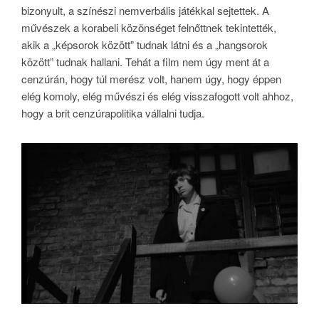
bizonyult, a színészi nemverbális játékkal sejtettek. A
művészek a korabeli közönséget felnőttnek tekintették,
akik a „képsorok között” tudnak látni és a „hangsorok
között” tudnak hallani. Tehát a film nem úgy ment át a
cenzúrán, hogy túl merész volt, hanem úgy, hogy éppen
elég komoly, elég művészi és elég visszafogott volt ahhoz,
hogy a brit cenzúrapolitika vállalni tudja.