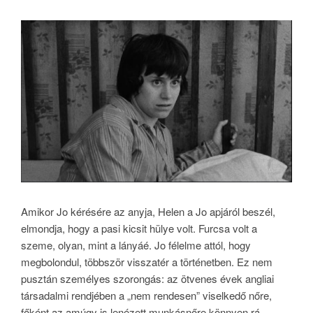
Amikor Jo kérésére az anyja, Helen a Jo apjáról beszél,
elmondja, hogy a pasi kicsit hülye volt. Furcsa volt a
szeme, olyan, mint a lányáé. Jo félelme attól, hogy
megbolondul, többször visszatér a történetben. Ez nem
pusztán személyes szorongás: az ötvenes évek angliai
társadalmi rendjében a „nem rendesen” viselkedő nőre,
főként az amúgy is lenézett munkásnőre könnyen rá