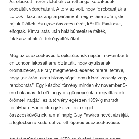
Az elbukott merényletet elnyomott angol katolikusok
próbálták végrehajtani. A terv az volt, hogy felrobbantják a
Lordok Házát az angliai parlament megnyitása során, de
rajtuk ütöttek, és nyolc összeesküvőt, köztük Fawkes-t,
elfogtak. Kínvallatás után halálbüntetésre ítélték,
felakasztották és felnégyelték őket.
Még az összeesküvés leleplezésének napján, november 5-
én London lakosait arra biztatták, hogy gyújtsanak
örömtüzeket, a király megmenekülésének hírére, feltéve,
hogy „az öröm ezen bizonyságait nem kíséri veszély vagy
rendbontás”. Egy későbbi törvény minden év november 5-
ére hálaadást írt elő, hogy megünnepeljék „megváltásunk
örömteli napját”, ez a törvény egészen 1859-ig maradt
hatályban. Bár csak egyike volt az elfogott
összeesküvőknek, a mai napig Guy Fawkes nevét társítják
a legtöbben a kudarcot vallott lőporos összeesküvéssel.
Az örömtüzek mellett az 1650-es évektől kezdve egyre