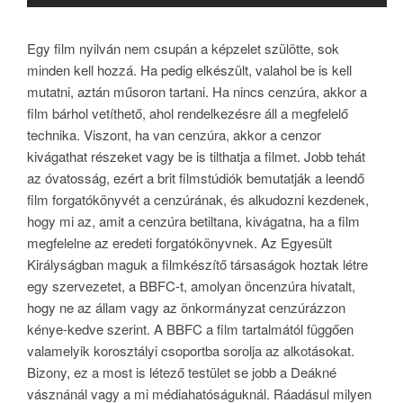
Egy film nyilván nem csupán a képzelet szülötte, sok
minden kell hozzá. Ha pedig elkészült, valahol be is kell
mutatni, aztán műsoron tartani. Ha nincs cenzúra, akkor a
film bárhol vetíthető, ahol rendelkezésre áll a megfelelő
technika. Viszont, ha van cenzúra, akkor a cenzor
kivágathat részeket vagy be is tilthatja a filmet. Jobb tehát
az óvatosság, ezért a brit filmstúdiók bemutatják a leendő
film forgatókönyvét a cenzúrának, és alkudozni kezdenek,
hogy mi az, amit a cenzúra betiltana, kivágatna, ha a film
megfelelne az eredeti forgatókönyvnek. Az Egyesült
Királyságban maguk a filmkészítő társaságok hoztak létre
egy szervezetet, a BBFC-t, amolyan öncenzúra hivatalt,
hogy ne az állam vagy az önkormányzat cenzúrázzon
kénye-kedve szerint. A BBFC a film tartalmától függően
valamelyik korosztályi csoportba sorolja az alkotásokat.
Bizony, ez a most is létező testület se jobb a Deákné
vásznánál vagy a mi médiahatóságuknál. Ráadásul milyen