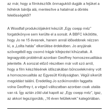
az már, hogy a filmkészítők önmaguktól dugják a fejüket a
hóhérok bárdja alá, mentesítve a hatalmat a döntés
felelősségétől?
A Woodfall produkciójaként készült „Egy csepp méz”
forgatókönyve sem kerülte el a sorsát. A BBFC kikötötte,
hogy Jo ne 15 évesnek, hanem annál idősebbnek nézzen
ki, a „Lolita hatás” elkerülése érdekében. Jo anyjának
szövegéből egy csomó trágár kifejezést kihúzattak. A
legnagyobb problémát azonban Geoffrey homoszexualitása
jelentette. A sorozat előző részében már volt szó arról,
hogy a film készítésének időszakában bűncselekmény volt
a homoszexualitás az Egyesült Királyságban. Végül sikerült
megoldást találni. Eredetileg Jo szókimondón faggatta
volna Geoffrey-t, a végső változatban azonban csak utalás
van rá. Így aztán zöld utat kapott az „Egy csepp méz”, igaz,
az akkori legszigorúbb, „16 éven felülieknek” kategóriában.