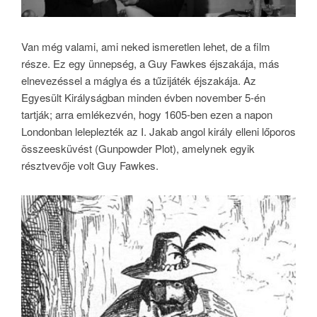
Van még valami, ami neked ismeretlen lehet, de a film
része. Ez egy ünnepség, a Guy Fawkes éjszakája, más
elnevezéssel a máglya és a tűzijáték éjszakája. Az
Egyesült Királyságban minden évben november 5-én
tartják; arra emlékezvén, hogy 1605-ben ezen a napon
Londonban leleplezték az I. Jakab angol király elleni lőporos
összeesküvést (Gunpowder Plot), amelynek egyik
résztvevője volt Guy Fawkes.