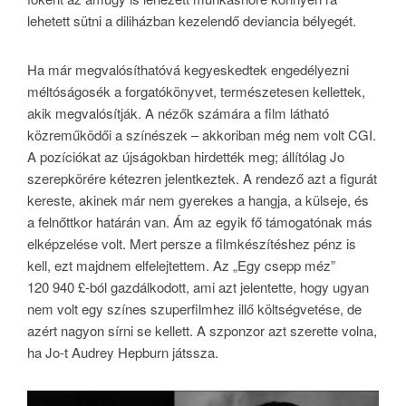
lehetett sütni a diliházban kezelendő deviancia bélyegét.
Ha már megvalósíthatóvá kegyeskedtek engedélyezni
méltóságosék a forgatókönyvet, természetesen kellettek,
akik megvalósítják. A nézők számára a film látható
közreműködői a színészek – akkoriban még nem volt CGI.
A pozíciókat az újságokban hirdették meg; állítólag Jo
szerepkörére kétezren jelentkeztek. A rendező azt a figurát
kereste, akinek már nem gyerekes a hangja, a külseje, és
a felnőttkor határán van. Ám az egyik fő támogatónak más
elképzelése volt. Mert persze a filmkészítéshez pénz is
kell, ezt majdnem elfelejtettem. Az „Egy csepp méz”
120 940 £-ból gazdálkodott, ami azt jelentette, hogy ugyan
nem volt egy színes szuperfilmhez illő költségvetése, de
azért nagyon sírni se kellett. A szponzor azt szerette volna,
ha Jo-t Audrey Hepburn játssza.