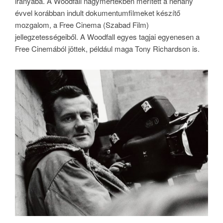
irányába. A Woodfall nagymértékben merített a néhány
évvel korábban indult dokumentumfilmeket készítő
mozgalom, a Free Cinema (Szabad Film)
jellegzetességeiből. A Woodfall egyes tagjai egyenesen a
Free Cinemából jöttek, például maga Tony Richardson is.