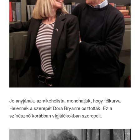
Jo anyjának, az alkoholista, mondhatjuk, hogy félkurva
Helennek a szerepét Dora Bryanre osztották. Ez a
színésznő korábban vígjátékokban szerepelt.