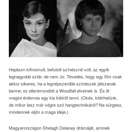
Hepburn kifinomult, befutott színésznő volt, az egyik
legnagyobb sztár, de nem Jo. Tévedés, hogy egy film csak
akkor sikeres, ha a legnépszerűbb színészek játszanak
benne; ez ellentmondott a Woodfall elveinek is. És itt
megint érdemes egy kis kitérőt tenni. (Okés, kitérhetünk,
de mikor lesz már végre szó hangtechnikáról? Ne sürgess,
mindennek eljön a maga ideje.)
Magyarországon Shelagh Delaney drámáját, aminek