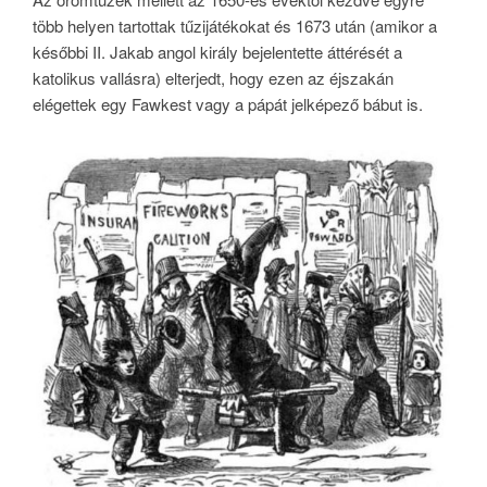
több helyen tartottak tűzijátékokat és 1673 után (amikor a
későbbi II. Jakab angol király bejelentette áttérését a
katolikus vallásra) elterjedt, hogy ezen az éjszakán
elégettek egy Fawkest vagy a pápát jelképező bábut is.