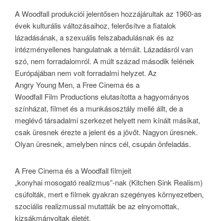
A Woodfall produkciói jelentősen hozzájárultak az 1960-as
évek kulturális változásaihoz, felerősítve a fiatalok
lázadásának, a szexuális felszabadulásnak és az
intézményellenes hangulatnak a témáit. Lázadásról van
szó, nem forradalomról. A múlt század második felének
Európájában nem volt forradalmi helyzet. Az
Angry Young Men, a Free Cinema és a
Woodfall Film Productions elutasította a hagyományos
színházat, filmet és a munkásosztály mellé állt, de a
meglévő társadalmi szerkezet helyett nem kínált másikat,
csak üresnek érezte a jelent és a jövőt. Nagyon üresnek.
Olyan üresnek, amelyben nincs cél, csupán önfeladás.
A Free Cinema és a Woodfall filmjeit
„konyhai mosogató realizmus”-nak (Kitchen Sink Realism)
csúfolták, mert e filmek gyakran szegényes környezetben,
szociális realizmussal mutatták be az elnyomottak,
kizsákmányoltak életét.