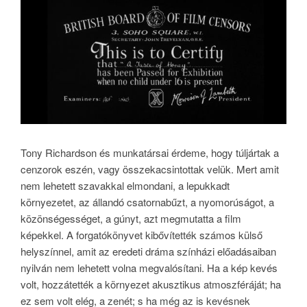
Tony Richardson és munkatársai érdeme, hogy túljártak a
cenzorok eszén, vagy összekacsintottak velük. Mert amit
nem lehetett szavakkal elmondani, a lepukkadt
környezetet, az állandó csatornabűzt, a nyomorúságot, a
közönségességet, a gúnyt, azt megmutatta a film
képekkel. A forgatókönyvet kibővítették számos külső
helyszínnel, amit az eredeti dráma színházi előadásaiban
nyilván nem lehetett volna megvalósítani. Ha a kép kevés
volt, hozzátették a környezet akusztikus atmoszféráját; ha
ez sem volt elég, a zenét; s ha még az is kevésnek