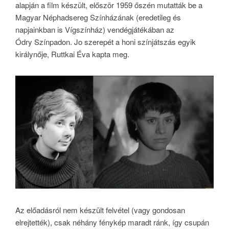
alapján a film készült, először 1959 őszén mutatták be a
Magyar Néphadsereg Színházának (eredetileg és
napjainkban is Vígszínház) vendégjátékában az
Ódry Színpadon. Jo szerepét a honi színjátszás egyik
királynője, Ruttkai Éva kapta meg.
Az előadásról nem készült felvétel (vagy gondosan
elrejtették), csak néhány fénykép maradt ránk, így csupán