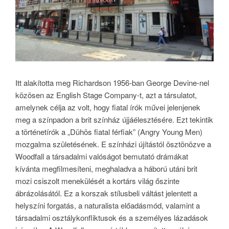
Itt alakította meg Richardson 1956-ban George Devine-nel
közösen az English Stage Company-t, azt a társulatot,
amelynek célja az volt, hogy fiatal írók művei jelenjenek
meg a színpadon a brit színház újjáélesztésére. Ezt tekintik
a történetírók a „Dühös fiatal férfiak” (Angry Young Men)
mozgalma születésének. E színházi újítástól ösztönözve a
Woodfall a társadalmi valóságot bemutató drámákat
kívánta megfilmesíteni, meghaladva a háború utáni brit
mozi csiszolt menekülését a kortárs világ őszinte
ábrázolásától. Ez a korszak stílusbeli váltást jelentett a
helyszíni forgatás, a naturalista előadásmód, valamint a
társadalmi osztálykonfliktusok és a személyes lázadások