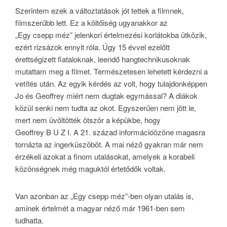
Szerintem ezek a változtatások jót tettek a filmnek,
filmszerűbb lett. Ez a költőiség ugyanakkor az
„Egy csepp méz” jelenkori értelmezési korlátokba ütközik,
ezért rizsázok ennyit róla. Úgy 15 évvel ezelőtt
érettségizett fiataloknak, leendő hangtechnikusoknak
mutattam meg a filmet. Természetesen lehetett kérdezni a
vetítés után. Az egyik kérdés az volt, hogy tulajdonképpen
Jo és Geoffrey miért nem dugtak egymással? A diákok
közül senki nem tudta az okot. Egyszerűen nem jött le,
mert nem üvöltötték ötször a képükbe, hogy
Geoffrey B U Z I. A 21. század információözöne magasra
tornázta az ingerküszöböt. A mai néző gyakran már nem
érzékeli azokat a finom utalásokat, amelyek a korabeli
közönségnek még maguktól értetődők voltak.
Van azonban az „Egy csepp méz”-ben olyan utalás is,
aminek értelmét a magyar néző már 1961-ben sem
tudhatta.