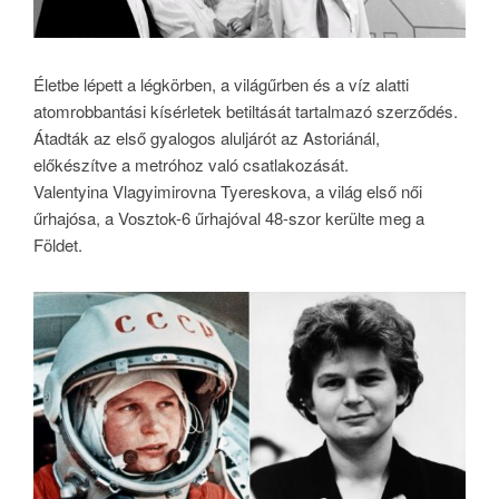
Életbe lépett a légkörben, a világűrben és a víz alatti
atomrobbantási kísérletek betiltását tartalmazó szerződés.
Átadták az első gyalogos aluljárót az Astoriánál,
előkészítve a metróhoz való csatlakozását.
Valentyina Vlagyimirovna Tyereskova, a világ első női
űrhajósa, a Vosztok-6 űrhajóval 48-szor kerülte meg a
Földet.