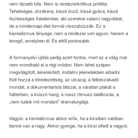
nem lázadó hős. Nem is rendszerkritikus próféta.
Tehetséges, érzékeny, kissé önző, kissé gyáva, kissé
tisztességes fiatalember, aki szeretne valami nagyobbat,
de a mindennapi élet formái visszahúzzák. Ez a
kisrealizmus lényege: nem a rendszer veri agyon, hanem a
levegő, amelyben él. És ettől pontosabb.
A formanyelvi újítás pedig azért fontos, mert ez a világ már
nem mondható el a régi módon. Nem lehet szépen
megvilágított, lekerekített, irodalmi jelenetekben előadni.
Kell hozzá a töredezettség, az utcazaj, a félbeszakadó
mondat, a dokumentarista látszat, a váratlan plakát a
háttérben, a kiúszó hang, a rossz ritmusú találkozás, a
„nem tudok mit mondani” dramaturgiája.
Vagyis: a kisrealizmus akkor erős, ha a kicsiben valóban
benne van a nagy. Akkor gyenge, ha a kicsi elfedi a nagyot.