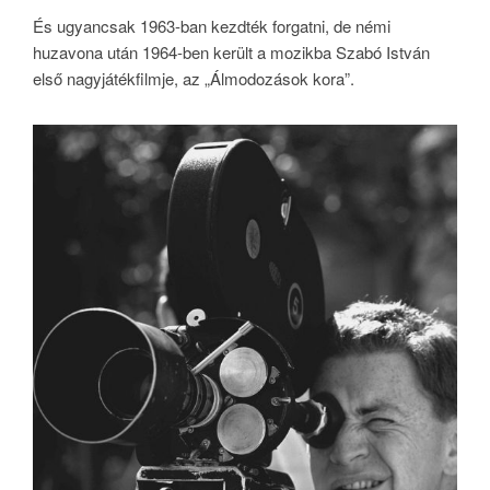
És ugyancsak 1963-ban kezdték forgatni, de némi
huzavona után 1964-ben került a mozikba Szabó István
első nagyjátékfilmje, az „Álmodozások kora”.