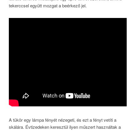
tekerccsel együtt mozgat a beérkező jel.
A tükör egy lámpa fényét nézegeti, és ezt a fényt vetíti a
skálára. Évtizedeken keresztül ilyen műszert használtak a