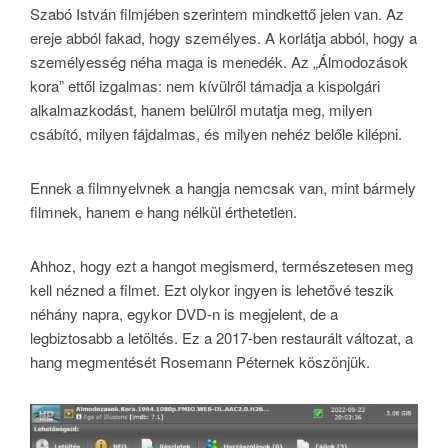
Szabó István filmjében szerintem mindkettő jelen van. Az
ereje abból fakad, hogy személyes. A korlátja abból, hogy a
személyesség néha maga is menedék. Az „Álmodozások
kora” ettől izgalmas: nem kívülről támadja a kispolgári
alkalmazkodást, hanem belülről mutatja meg, milyen
csábító, milyen fájdalmas, és milyen nehéz belőle kilépni.
Ennek a filmnyelvnek a hangja nemcsak van, mint bármely
filmnek, hanem e hang nélkül érthetetlen.
Ahhoz, hogy ezt a hangot megismerd, természetesen meg
kell nézned a filmet. Ezt olykor ingyen is lehetővé teszik
néhány napra, egykor DVD-n is megjelent, de a
legbiztosabb a letöltés. Ez a 2017-ben restaurált változat, a
hang megmentését Rosemann Péternek köszönjük.