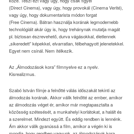
közé. Teszi ezt vagy úgy, hogy csak figyel
(Direct Cinema), vagy úgy, hogy provokál (Cinema Verité),
vagy úgy, hogy dokumentarista módon forgat
(Free Cinema). Bátran használja korának legmodernebb
technológiáit akár úgy is, hogy trehánynak mutatja magát
pl. biztosan észrevehető, durva vágásokkal, életlennek
„sikeredett” képekkel, elvarratlan, félbehagyott jelenetekkel.
Egyet nem csinál. Nem ítélkezik.
Az „Álmodozások kora” filmnyelve ez a nyelv.
Kisrealizmus.
Szabó István filmje a felnőtté válás időszakát tekinti az
álmodozás korának. Akkor válik felnőtté az ember, amikor
az álmodozás véget ér, amikor már megtapasztalta a
közösség szétesését, a munkahelyi korlátokat, a halált és
a szerelmet. Mindezt együtt. És eddig rendben is lennénk.
Ám akkor válik gyanússá a film, amikor a végén ki is
mondja, hogy rendben vagyunk, az álmodozások kora