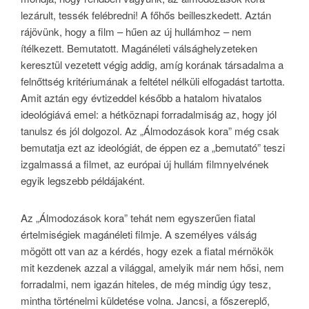
lezárult, tessék felébredni! A főhős beilleszkedett. Aztán
rájövünk, hogy a film – hűen az új hullámhoz – nem
ítélkezett. Bemutatott. Magánéleti válsághelyzeteken
keresztül vezetett végig addig, amíg korának társadalma a
felnőttség kritériumának a feltétel nélküli elfogadást tartotta.
Amit aztán egy évtizeddel később a hatalom hivatalos
ideológiává emel: a hétköznapi forradalmiság az, hogy jól
tanulsz és jól dolgozol. Az „Álmodozások kora” még csak
bemutatja ezt az ideológiát, de éppen ez a „bemutató” teszi
izgalmassá a filmet, az európai új hullám filmnyelvének
egyik legszebb példájaként.
Az „Álmodozások kora” tehát nem egyszerűen fiatal
értelmiségiek magánéleti filmje. A személyes válság
mögött ott van az a kérdés, hogy ezek a fiatal mérnökök
mit kezdenek azzal a világgal, amelyik már nem hősi, nem
forradalmi, nem igazán hiteles, de még mindig úgy tesz,
mintha történelmi küldetése volna. Jancsi, a főszereplő,