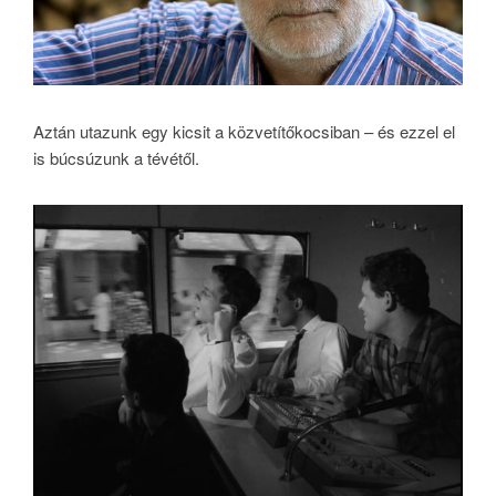
Aztán utazunk egy kicsit a közvetítőkocsiban – és ezzel el
is búcsúzunk a tévétől.