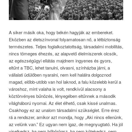
A siker másik oka, hogy békén hagyják az embereket.
Eközben az életszínvonal folyamatosan nő, a létbiztonság
természetes. Teljes foglalkoztatottság, társadalmi mobilitás,
nincs tömeges éhezés, az alapvető élelmiszerek olcsók,
az egészségügyi ellátás majdnem ingyenes és gyors,
eltűnt a TBC, lehet tanulni, olvasni, színházba járni, a
vállalati üdülőben nyaralni, nem kell halálra dolgoznod
magad, előbb-utóbb van hol laknod, a falu közelebb kerül a
városhoz, mint valaha is volt, rendkívül alacsony a
köztörvényes bűnözés, lényegében eltűnnek a második
világháború nyomai. Az élet élhető, csak kissé unalmas.
Csakhogy ez az unalom társadalmi szükséglet. Erre érez
rá a rendszer, amikor azt mondja, hogy „Aki nincs ellenünk,
az velünk van.” Ez ugyan nem igaz, de megnyugtató. Ha jól
viselkedsz, ha nem hőbörögsz, ha nem kötekedsz, nem