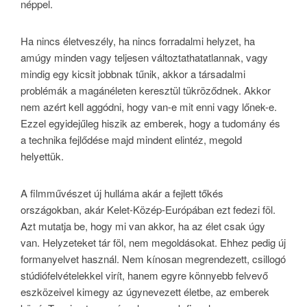
néppel.
Ha nincs életveszély, ha nincs forradalmi helyzet, ha
amúgy minden vagy teljesen változtathatatlannak, vagy
mindig egy kicsit jobbnak tűnik, akkor a társadalmi
problémák a magánéleten keresztül tükröződnek. Akkor
nem azért kell aggódni, hogy van-e mit enni vagy lőnek-e.
Ezzel egyidejűleg hiszik az emberek, hogy a tudomány és
a technika fejlődése majd mindent elintéz, megold
helyettük.
A filmművészet új hulláma akár a fejlett tőkés
országokban, akár Kelet-Közép-Európában ezt fedezi föl.
Azt mutatja be, hogy mi van akkor, ha az élet csak úgy
van. Helyzeteket tár föl, nem megoldásokat. Ehhez pedig új
formanyelvet használ. Nem kínosan megrendezett, csillogó
stúdiófelvételekkel virít, hanem egyre könnyebb felvevő
eszközeivel kimegy az úgynevezett életbe, az emberek