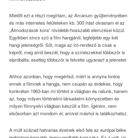
Mielőtt ezt a részt megírtam, az Arcanum gyűjteményében
és más internetes felületeken kb. 300 írást olvastam el az
„Álmodozások kora” rövidebb-hosszabb elemzései közül.
Egyikben sincs szó a film hangjáról, legfeljebb egy-két
hangi jelenségről. Sőt, maga az író-rendező is csak a
képről, meg arról beszél, hogy a színészekkel többször is
elpróbálta, esetleg többször is felvette ugyanazt a jelenetet.
Ahhoz azonban, hogy megértsd, miért is annyira fontos
ennek a filmnek a hangja, nem csupán az érdekes, hogy
konkrétan 1963-ban mi történt a világban és nálunk, hanem
az, hogy milyen történelmi-társadalmi környezetben és
milyen filmnyelvi világban készült a film. Ígérem, nem
elsősorban azt mondom el, amivel máshol is találkozhatsz.
A múlt század hatvanas éveinek első fele az európai béke
legbiztonságosabb, legnyugodtabb korszaka. Ez a volt, ún.