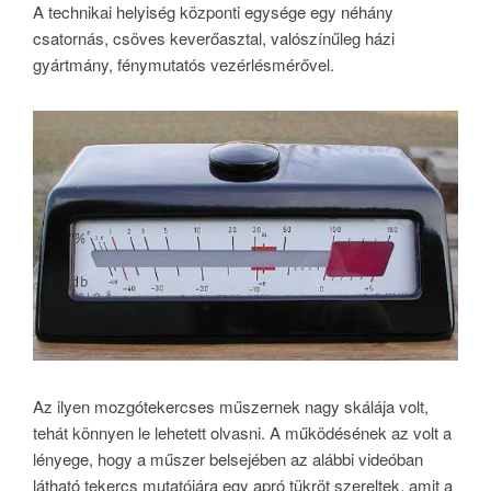
A technikai helyiség központi egysége egy néhány
csatornás, csöves keverőasztal, valószínűleg házi
gyártmány, fénymutatós vezérlésmérővel.
Az ilyen mozgótekercses műszernek nagy skálája volt,
tehát könnyen le lehetett olvasni. A működésének az volt a
lényege, hogy a műszer belsejében az alábbi videóban
látható tekercs mutatójára egy apró tükröt szereltek, amit a