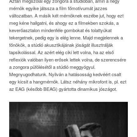
Aztán megszólal egy zongora a stúdióban, amin a négy
mérnök egyike játssza a film főmotívumát jazzes
változatban. A másik két mérnöknek eszébe jut, hogy ezt
meg kéne hallgatni, és ahogy ez a filmekben szokás, a
keverőasztalon mindenféle gombokat és tolattyúkat
tekergetnek, pedig egy is elég lenne. Majd megjelennek a
főnökök, a stúdió akusztikájának jóságát illusztrálják
tapsikolással. Az azért elég ciki lett volna, ha az első
reflexiók valóban ilyen erősek lettek volna, de szerencsére
a zongora püfölésétől a stúdió meggyógyul.
Megnyugodhatunk. Nyilván a hatásosság kedvéért csalt
egy kicsit a hangmérnök. Látsz néhány mikrofont is, pl. ezt
az EAG (később BEAG) gyártotta dinamikus jószágot.