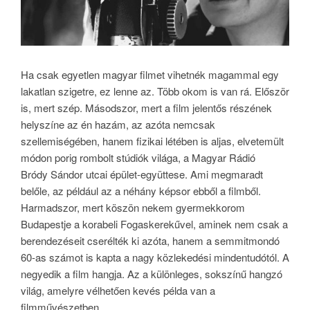
Ha csak egyetlen magyar filmet vihetnék magammal egy
lakatlan szigetre, ez lenne az. Több okom is van rá. Először
is, mert szép. Másodszor, mert a film jelentős részének
helyszíne az én hazám, az azóta nemcsak
szellemiségében, hanem fizikai létében is aljas, elvetemült
módon porig rombolt stúdiók világa, a Magyar Rádió
Bródy Sándor utcai épület-együttese. Ami megmaradt
belőle, az például az a néhány képsor ebből a filmből.
Harmadszor, mert köszön nekem gyermekkorom
Budapestje a korabeli Fogaskerekűvel, aminek nem csak a
berendezéseit cserélték ki azóta, hanem a semmitmondó
60-as számot is kapta a nagy közlekedési mindentudótól. A
negyedik a film hangja. Az a különleges, sokszínű hangzó
világ, amelyre vélhetően kevés példa van a
filmművészetben.