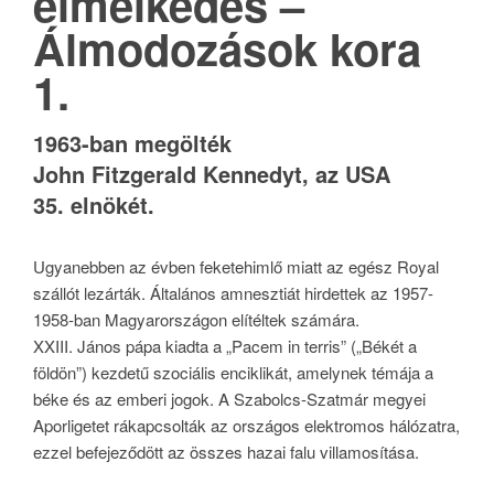
elmélkedés –
Álmodozások kora
1.
1963-ban megölték
John Fitzgerald Kennedyt, az USA
35. elnökét.
Ugyanebben az évben feketehimlő miatt az egész Royal
szállót lezárták. Általános amnesztiát hirdettek az 1957-
1958-ban Magyarországon elítéltek számára.
XXIII. János pápa kiadta a „Pacem in terris” („Békét a
földön”) kezdetű szociális enciklikát, amelynek témája a
béke és az emberi jogok. A Szabolcs-Szatmár megyei
Aporligetet rákapcsolták az országos elektromos hálózatra,
ezzel befejeződött az összes hazai falu villamosítása.