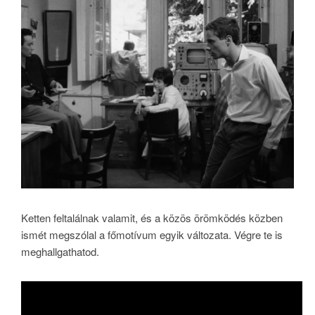
Ketten feltalálnak valamit, és a közös örömködés közben
ismét megszólal a főmotívum egyik változata. Végre te is
meghallgathatod.