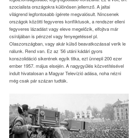
szocialista országokra különösen jellemző. A jaltai
világrend legfontosabb ígérete megvalósult. Nincsenek
országok közötti fegyveres konfliktusok, a rendszer elleni
fegyveres lázadást vagy eleve megelőzik, elfojtva már
csírájában is pénzzel vagy fenyegetéssel pl.
Olaszországban, vagy akár külső beavatkozással verik le
nálunk. Rend van. Ez az ’56 utáni kádári gyors
konszolidáció sikerének egyik titka, ezt ünnepli 200 ezer
ember 1957. május elsején. A nagygyűlés közvetítésével
indult hivatalosan a Magyar Televízió adása, noha nézni
még csak pár százan tudták.