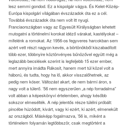
lesz semmi gondod. Ez a kispolgár vágya. És Kelet-Közép-
Európa kispolgári világában évszázadok óta ez a cél.
Továbbá évszázadok óta nem volt itt nyugi.
Franciaországban vagy az Egyesült Királyságban lehetett
mutogatni a történelmi korokat idéző várakat, kastélyokat –
mifelénk a romokat. Az 1956-os fegyveres harcokban sem
azért vett részt nagyon kevés, a börtönökből kiszabadított
több ezer, többnyire köztörvényes bűnözővel együtt még a
leglazább becslések szerint is legfeljebb 15 ezer ember,
mert annyira imádta Rákosit, hanem mert túl közel volt a
háború, és tudta, hogy ha lő, akkor visszalőhetnek, az
pedig nem kóser. Változást akart, de nem bármi áron, s
nagy volt a túlerő. ’56 nem egyszerűen „a nép forradalma”
volt abban a képeskönyvi értelemben, ahogy később
sokszor elmesélték. A nép jelentős része túlélni próbált:
pincébe húzódott, kivárt, vagy ki ezért, ki azért, elmenekült
az országból. Másképp fogalmazva, ’56 is, miként a
történelem folyamán legtöbbször, csak megtörtént a