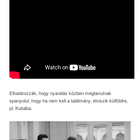
Elhatározzák, hogy nyaralás közben megtanulnak
spanyolul, hogy ha nem kell a találmány, elviszik külföldre,
pl. Kubába.