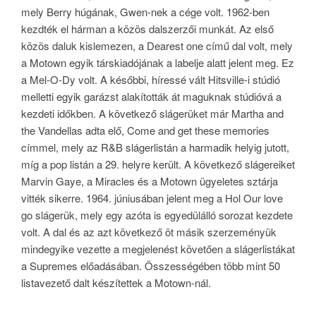
mely Berry húgának, Gwen-nek a cége volt. 1962-ben
kezdték el hárman a közös dalszerzői munkát. Az első
közös daluk kislemezen, a Dearest one című dal volt, mely
a Motown egyik társkiadójának a labelje alatt jelent meg. Ez
a Mel-O-Dy volt. A későbbi, híressé vált Hitsville-i stúdió
melletti egyik garázst alakították át maguknak stúdióvá a
kezdeti időkben. A következő slágerüket már Martha and
the Vandellas adta elő, Come and get these memories
címmel, mely az R&B slágerlistán a harmadik helyig jutott,
míg a pop listán a 29. helyre került. A következő slágereiket
Marvin Gaye, a Miracles és a Motown ügyeletes sztárja
vitték sikerre. 1964. júniusában jelent meg a Hol Our love
go slágerük, mely egy azóta is egyedülálló sorozat kezdete
volt. A dal és az azt következő öt másik szerzeményük
mindegyike vezette a megjelenést követően a slágerlistákat
a Supremes előadásában. Összességében több mint 50
listavezető dalt készítettek a Motown-nál.