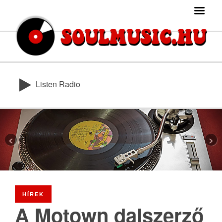
Listen Radio
‹
›
HÍREK
A Motown dalszerző