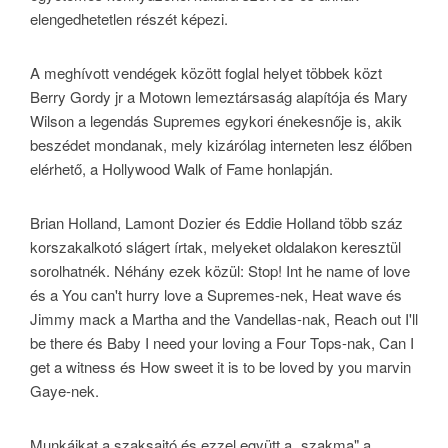
elengedhetetlen részét képezi.
A meghívott vendégek között foglal helyet többek közt
Berry Gordy jr a Motown lemeztársaság alapítója és Mary
Wilson a legendás Supremes egykori énekesnője is, akik
beszédet mondanak, mely kizárólag interneten lesz élőben
elérhető, a Hollywood Walk of Fame honlapján.
Brian Holland, Lamont Dozier és Eddie Holland több száz
korszakalkotó slágert írtak, melyeket oldalakon keresztül
sorolhatnék. Néhány ezek közül: Stop! Int he name of love
és a You can't hurry love a Supremes-nek, Heat wave és
Jimmy mack a Martha and the Vandellas-nak, Reach out I'll
be there és Baby I need your loving a Four Tops-nak, Can I
get a witness és How sweet it is to be loved by you marvin
Gaye-nek.
Munkáikat a szaksajtó és ezzel együtt a „szakma" a