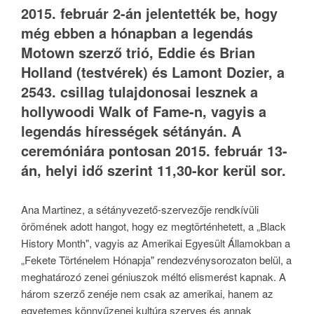
2015. február 2-án jelentették be, hogy
még ebben a hónapban a legendás
Motown szerző trió, Eddie és Brian
Holland (testvérek) és Lamont Dozier, a
2543. csillag tulajdonosai lesznek a
hollywoodi Walk of Fame-n, vagyis a
legendás hírességek sétányán. A
ceremóniára pontosan 2015. február 13-
án, helyi idő szerint 11,30-kor kerül sor.
Ana Martinez, a sétányvezető-szervezője rendkívüli
örömének adott hangot, hogy ez megtörténhetett, a „Black
History Month", vagyis az Amerikai Egyesült Államokban a
„Fekete Történelem Hónapja" rendezvénysorozaton belül, a
meghatározó zenei géniuszok méltó elismerést kapnak. A
három szerző zenéje nem csak az amerikai, hanem az
egyetemes könnyűzenei kultúra szerves és annak