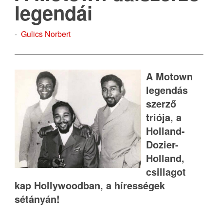
legendái
-
Gulics Norbert
A Motown
legendás
szerző
triója, a
Holland-
Dozier-
Holland,
csillagot
kap Hollywoodban, a hírességek
sétányán!