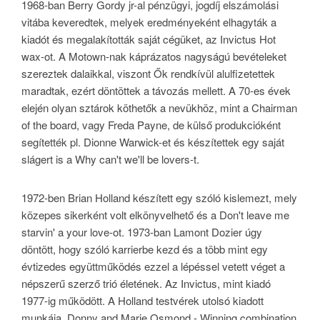
1968-ban Berry Gordy jr-al pénzügyi, jogdíj elszámolási
vitába keveredtek, melyek eredményeként elhagyták a
kiadót és megalakították saját cégüket, az Invictus Hot
wax-ot. A Motown-nak káprázatos nagyságú bevételeket
szereztek dalaikkal, viszont Ők rendkívül alulfizetettek
maradtak, ezért döntöttek a távozás mellett. A 70-es évek
elején olyan sztárok köthetők a nevükhöz, mint a Chairman
of the board, vagy Freda Payne, de külső produkcióként
segítették pl. Dionne Warwick-et és készítettek egy saját
slágert is a Why can't we'll be lovers-t.
1972-ben Brian Holland készített egy szóló kislemezt, mely
közepes sikerként volt elkönyvelhető és a Don't leave me
starvin' a your love-ot. 1973-ban Lamont Dozier úgy
döntött, hogy szóló karrierbe kezd és a több mint egy
évtizedes együttműködés ezzel a lépéssel vetett véget a
népszerű szerző trió életének. Az Invictus, mint kiadó
1977-ig működött. A Holland testvérek utolsó kiadott
munkája, Donny and Marie Osmond - Winning combination