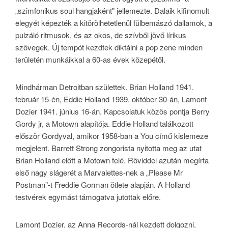
„szimfonikus soul hangjaként" jellemezte. Dalaik kifinomult
elegyét képezték a kitörölhetetlenül fülbemászó dallamok, a
pulzáló ritmusok, és az okos, de szívből jövő lírikus
szövegek. Új tempót kezdtek diktálni a pop zene minden
területén munkáikkal a 60-as évek közepétől.
Mindhárman Detroitban születtek. Brian Holland 1941.
február 15-én, Eddie Holland 1939. október 30-án, Lamont
Dozier 1941. június 16-án. Kapcsolatuk közös pontja Berry
Gordy jr, a Motown alapítója. Eddie Holland találkozott
először Gordyval, amikor 1958-ban a You című kislemeze
megjelent. Barrett Strong zongorista nyitotta meg az utat
Brian Holland előtt a Motown felé. Röviddel azután megírta
első nagy slágerét a Marvalettes-nek a „Please Mr
Postman"-t Freddie Gorman ötlete alapján. A Holland
testvérek egymást támogatva jutottak előre.
Lamont Dozier, az Anna Records-nál kezdett dolgozni,