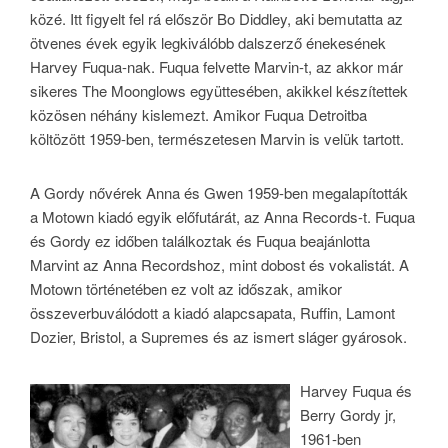
közé. Itt figyelt fel rá először Bo Diddley, aki bemutatta az
ötvenes évek egyik legkiválóbb dalszerző énekesének
Harvey Fuqua-nak. Fuqua felvette Marvin-t, az akkor már
sikeres The Moonglows együttesében, akikkel készítettek
közösen néhány kislemezt. Amikor Fuqua Detroitba
költözött 1959-ben, természetesen Marvin is velük tartott.
A Gordy nővérek Anna és Gwen 1959-ben megalapították
a Motown kiadó egyik előfutárát, az Anna Records-t. Fuqua
és Gordy ez időben találkoztak és Fuqua beajánlotta
Marvint az Anna Recordshoz, mint dobost és vokalistát. A
Motown történetében ez volt az időszak, amikor
összeverbuválódott a kiadó alapcsapata, Ruffin, Lamont
Dozier, Bristol, a Supremes és az ismert sláger gyárosok.
Harvey Fuqua és
Berry Gordy jr,
1961-ben