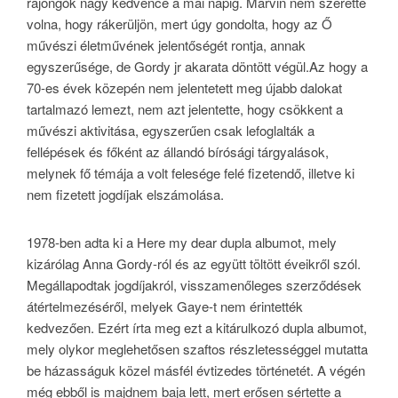
rajongók nagy kedvence a mai napig. Marvin nem szerette
volna, hogy rákerüljön, mert úgy gondolta, hogy az Ő
művészi életművének jelentőségét rontja, annak
egyszerűsége, de Gordy jr akarata döntött végül.Az hogy a
70-es évek közepén nem jelentetett meg újabb dalokat
tartalmazó lemezt, nem azt jelentette, hogy csökkent a
művészi aktivitása, egyszerűen csak lefoglalták a
fellépések és főként az állandó bírósági tárgyalások,
melynek fő témája a volt felesége felé fizetendő, illetve ki
nem fizetett jogdíjak elszámolása.
1978-ben adta ki a Here my dear dupla albumot, mely
kizárólag Anna Gordy-ról és az együtt töltött éveikről szól.
Megállapodtak jogdíjakról, visszamenőleges szerződések
átértelmezéséről, melyek Gaye-t nem érintették
kedvezően. Ezért írta meg ezt a kitárulkozó dupla albumot,
mely olykor meglehetősen szaftos részletességgel mutatta
be házasságuk közel másfél évtizedes történetét. A végén
még ebből is majdnem baja lett, mert erősen sértette a