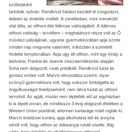
szólistaként
tartották nyilván. Rendkívül fiatalon kezdett el zongorázni,
dobolni az éneklés mellett. A zenélésben, mint menekülő
utat látta, az otthoni élet lidérces valóságából. A lidérces
otthoni valóság – ismétlem – meghatározó része volt az Ő
művészi pályájának, ugyanis gyermekkorában apja szinte
minden nap megverte valamiért, miközben a szeretett
hirdette templomában. Apja úgy élt otthon, mint egy király a
testvérei, Frankie és Jeanne visszaemlékezési alapján.
Soha nem dolgozott, csak prédikált. Rendkívül lusta és
gonosz ember volt. Marvin elmondása szerint, olyan
szörnyű gyermekkora volt, hogy sokszor fontolgatta az
öngyilkosságot tinédzserként, nem látva kiutat az otthoni
terrorból. Az apját, miután nem léptették elő az egyházban
ki is lépett onnan, de mindössze 3 évig dolgozott életében a
Western Union postánál, ahonnan lustasága miatt rúgták ki.
Marvin tinédzser korára, apja alkoholista lett és annyira
sérült volt, hogy otthon az édesanyja ruháit viselte. Alig
várta, hogy felnőjön és elköltözhessen otthonról.