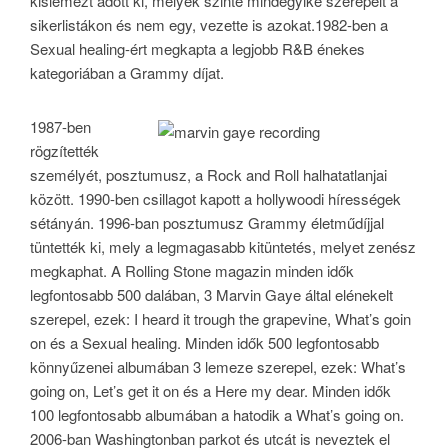
kislemezt adott ki, melyek szinte mindegyike szerepelt a
sikerlistákon és nem egy, vezette is azokat.1982-ben a
Sexual healing-ért megkapta a legjobb R&B énekes
kategoriában a Grammy díjat.
1987-ben
rögzítették
személyét, posztumusz, a Rock and Roll halhatatlanjai
között. 1990-ben csillagot kapott a hollywoodi hírességek
sétányán. 1996-ban posztumusz Grammy életműdíjjal
tüntették ki, mely a legmagasabb kitüntetés, melyet zenész
megkaphat. A Rolling Stone magazin minden idők
legfontosabb 500 dalában, 3 Marvin Gaye által elénekelt
szerepel, ezek: I heard it trough the grapevine, What’s goin
on és a Sexual healing. Minden idők 500 legfontosabb
könnyűzenei albumában 3 lemeze szerepel, ezek: What’s
going on, Let’s get it on és a Here my dear. Minden idők
100 legfontosabb albumában a hatodik a What’s going on.
2006-ban Washingtonban parkot és utcát is neveztek el