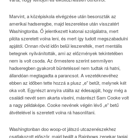
Marvint, a középiskola elvégzése után besorozták az
amerikai hadseregbe, majd leszerelése után visszatért
Washingtonba. Ő jelentkezett katonai szolgálatra, mert
pilóta szeretett volna leni, és mert így tudott megszabadulni
apjától. Onnan rövid időn belül leszerelték, mert mentális
betegnek nyilvánították, ami az előzmények tekintetében
nem is volt csoda. Az őrmestere szerint semmilyen
hadseregben gyakorolt büntetéssel nem tudtak rá hatni,
állandóan megtagadta a parancsot. A vezetéknevéhez
ebben az időben tette hozzá a plusz „e” betűt, melynek két
oka volt. Egyrészt annyira utálta az édesapját, hogy még a
családi nevét sem akarta viselni, másrészt Sam Cooke volt
a nagy példaképe. Cooke nevének végén lévő „e” betű
átvételével is szeretett volna rá hasonlítani.
Washingtonban doo woop-ot játszó utcazenészekhez
csatlakozott először, majd beállt a Rainbows zenekar tagjai