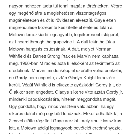
nagyon nehezen tudta túl tenni magát a történteken. Végre
egy megértő társ a meglehetősen viszontagságos
magánéletében és őt is rövidesen elveszíti. Gaye ezen
megrendülése közepette készítette el élete és talán a
Motown lemezkiadó legnagyobb, legsikeresebb slágerét,
az I heard through the grapevine-t. A dalt tekinthetjük a
Motown hangzás csúcsának. A dalt, melyet Norman
Withfield és Barrett Strong írtak és Marvin nem kaphatta
meg. 1966-ban Miracles adta ki elsőként az tekinthető az
eredetinek. Marvin mindenképp el szerette volna énekelni,
de Gordy nem engedte, aztán Gladys Knight lemezére
került. Végül Withfield is elkezdte győzködni Gordy jr-t, de
Ő akkor sem engedett. Gladys sikerre vitte aztán Gordy jr,
mindenki csodálkozására, hirtelen meggondolta magát.
Úgy gondolta, hogy nincs veszteni való abban, ha egy
sikeres dalról még egy bőrt lehúznak. Ekkor adhatták ki, a
2 évvel előtte rögzített Gaye verziót, mely soul klasszikus
lett, a Motown addigi legnagyobb bevételét eredményezte.