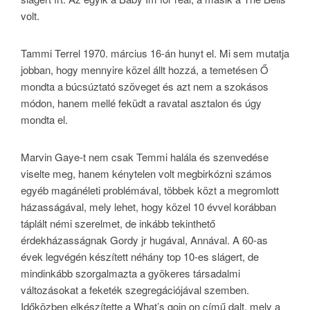
volt.
Tammi Terrel 1970. március 16-án hunyt el. Mi sem mutatja
jobban, hogy mennyire közel állt hozzá, a temetésen Ő
mondta a búcsúztató szöveget és azt nem a szokásos
módon, hanem mellé feküdt a ravatal asztalon és úgy
mondta el.
Marvin Gaye-t nem csak Temmi halála és szenvedése
viselte meg, hanem kénytelen volt megbirkózni számos
egyéb magánéleti problémával, többek közt a megromlott
házasságával, mely lehet, hogy közel 10 évvel korábban
táplált némi szerelmet, de inkább tekinthető
érdekházasságnak Gordy jr hugával, Annával. A 60-as
évek legvégén készített néhány top 10-es slágert, de
mindinkább szorgalmazta a gyökeres társadalmi
változásokat a feketék szegregációjával szemben.
Időközben elkészítette a What’s goin on című dalt, mely a