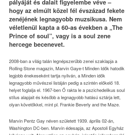
pályáját és dalait figyelembe véve –
hogy az elmúlt közel fél évszázad fekete
zenéjének legnagyobb muzsikusa. Nem
véletlenül kapta a 60-as években a „The
Prince of soul”, vagy is a soul zene
hercege becenevet.
2008-ban a világ talán legnépszerűbb zenei szaklapja a
Rolling Stone magazin, Marvin Gaye-t Minden Idők hatodik
legjobb énekeseként tartja nyilván, a Minden idők
legnagyobb művészei listáján pedig a szintén előkelő 18.
helyet foglalja el. 1967-ben Ő rakta le a pszichedelikus soul
stílus alapjait és később a legnagyobb hatású sztárja lett,
olyan követőkkel, mint pl. Frankie Beverly and the Maze.
Marvin Pentz Gay néven született 1939. április 02-án,
Washington DC-ben. Marvin édesapja, az Apostoli Egyház