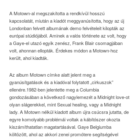
A Motown-al megszakította a rendkívül hosszú
kapcsolatát, miután a kiadót meggyanúsította, hogy az új
Londonban felvett albumának demo felvételeit kilopták az
európai stúdiójából. Aminek a valós története az volt, hogy
a Gaye-el utazó egyik zenész, Frank Blair csomagjában
volt, ahonnan ellopták. Érdekes módon a Motown-hoz
került, ahol kiadták.
Az album Motown címke alatt jelent meg a
gyanúsítgatások és a kiadóval folytatott „cirkuszok”
ellenére.1982-ben jelentette meg a Columbia
gondozásában a következő nagylemezét a Midnight love-ot
olyan slágerekkel, mint Sexual healing, vagy a Midnight
lady. A Motown nélkül kiadott album újra csúcsra jutatta, de
egyre komolyabb problémái voltak a kábítószer okozta
kiszámíthatatlan magatartásával. Gaye Belgiumba
költözött, ahol az akkori zenei promótere segítségével