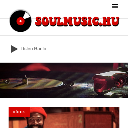
Listen Radio
‹
›
HÍREK