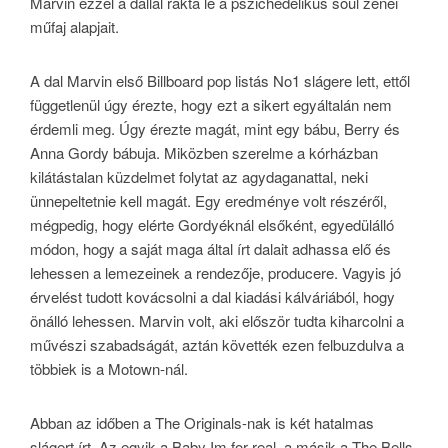
Marvin ezzel a dallal rakta le a pszichedelikus soul zenei
műfaj alapjait.
A dal Marvin első Billboard pop listás No1 slágere lett, ettől
függetlenül úgy érezte, hogy ezt a sikert egyáltalán nem
érdemli meg. Úgy érezte magát, mint egy bábu, Berry és
Anna Gordy bábuja. Miközben szerelme a kórházban
kilátástalan küzdelmet folytat az agydaganattal, neki
ünnepeltetnie kell magát. Egy eredménye volt részéről,
mégpedig, hogy elérte Gordyéknál elsőként, egyedülálló
módon, hogy a saját maga által írt dalait adhassa elő és
lehessen a lemezeinek a rendezője, producere. Vagyis jó
érvelést tudott kovácsolni a dal kiadási kálváriából, hogy
önálló lehessen. Marvin volt, aki először tudta kiharcolni a
művészi szabadságát, aztán követték ezen felbuzdulva a
többiek is a Motown-nál.
Abban az időben a The Originals-nak is két hatalmas
slágert írt. Az egyik a Baby Im for real, a másik a The Bells