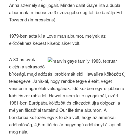
Anna személyiségi jogait. Minden dalát Gaye írta a dupla
albumnak, mindössze 3 szövegébe segített be barátja Ed
Towsend (Impressions)
1979-ben adta ki a Love man albumot, melyek az
előzőekhez képest kisebb siker volt.
A 80-as évek
elején a sokasodó
bírósági, majd adózási problémák elől Hawaii-ra költözött új
feleségével Janis-al, hogy rendbe tegye életét, véget
vessen magánéleti válságának. Idő közben egyre jobban a
kábítószer rabja lett.Hawai-n sem lelte nyugalmát, ezért
1981-ben Európába költözött és elkezdett újra dolgozni a
mélyen filozófiai tartalmú Our life time albumon. A
Londonba költözés egyik fő oka volt, hogy az amerikai
adóhatóság, 4,5 millió dollár nagyságú adóhiányt állapított
meg nála.