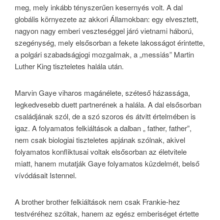
meg, mely inkább tényszerűen kesernyés volt. A dal
globális környezete az akkori Államokban: egy elvesztett,
nagyon nagy emberi veszteséggel járó vietnami háború,
szegénység, mely elsősorban a fekete lakosságot érintette,
a polgári szabadságjogi mozgalmak, a „messiás” Martin
Luther King tiszteletes halála után.
Marvin Gaye viharos magánélete, széteső házassága,
legkedvesebb duett partnerének a halála. A dal elsősorban
családjának szól, de a szó szoros és átvitt értelmében is
igaz. A folyamatos felkiáltások a dalban „ father, father”,
nem csak biologiai tiszteletes apjának szólnak, akivel
folyamatos konfliktusai voltak elsősorban az életvitele
miatt, hanem mutatják Gaye folyamatos küzdelmét, belső
vívódásait Istennel.
A brother brother felkiáltások nem csak Frankie-hez
testvéréhez szóltak, hanem az egész emberiséget értette