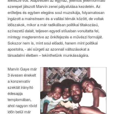
lelkésze volt. Alapvetően az egyház, jelentős jellemformáló
szerepet játszott Marvin zenei pályafutása kezdetén. Az
erőteljes és egyben elegáns soul muzsikája, folyamatosan
ingázott a mainstream és a vallási témák között, de voltak
időszakok, mikor a már radikálisan politikai tiltakozású,
színezetű dalait, teljesen egyedi stílusban vonultatta fel,
mintegy megteremtve az önkifejezés e művészi formáját.
Sokszor nem is, mint soul előadó, hanem mint politikai
apostolra, - aki sürgeti az azonnali változásokat a
társadalmi életben – tekinthetünk munkásságára.
Marvin Gaye már
3 évesen énekelt
a konzervatív
szektát irányító
édesapja
templomában,
ahol nagyon rövid
időn belül már