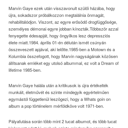
Marvin Gaye ezek után visszavonult szülői házába, hogy
újra, sokadszor próbálkozzon megtalálnia önmagát,
rehabilitálódjon. Viszont, az egyre erősödő drogfüggősége,
személyes démonai egyre jobban kínozták.Többször azzal
fenyegette édesapját, hogy öngyilkos lesz depressziós
élete miatt.1984. április 01-én délután ismét csúnyán
összeveszett apjával, aki lelőtte.1985-ben a Motown és a
Kolumbia összefogott, hogy Marvin nagyságának közösen
állítsanak emléket egy utolsó albummal, ez volt a Dream of
lifetime 1985-ben.
Marvin Gaye halála után a kritikusok is újra értékelték
munkáit, életművét és szinte mindegyik egyértelműen
egymástól függetlenül leszögezi, hogy a Whats goin on
album a pop történelem mérföldköve volt 1971-ben.
Pályafutása során több mint 2 tucat albumot, és több tucat