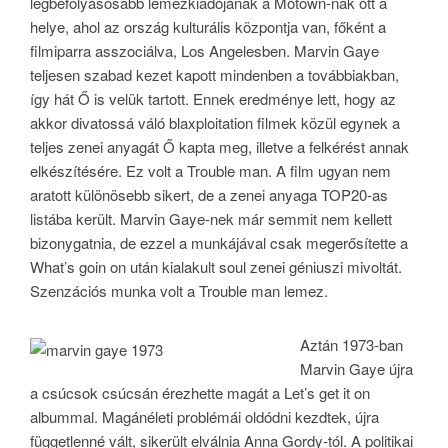
legbefolyásosabb lemezkiadójának a Motown-nak ott a
helye, ahol az ország kulturális központja van, főként a
filmiparra asszociálva, Los Angelesben. Marvin Gaye
teljesen szabad kezet kapott mindenben a továbbiakban,
így hát Ő is velük tartott. Ennek eredménye lett, hogy az
akkor divatossá váló blaxploitation filmek közül egynek a
teljes zenei anyagát Ő kapta meg, illetve a felkérést annak
elkészítésére. Ez volt a Trouble man. A film ugyan nem
aratott különösebb sikert, de a zenei anyaga TOP20-as
listába került. Marvin Gaye-nek már semmit nem kellett
bizonygatnia, de ezzel a munkájával csak megerősítette a
What’s goin on után kialakult soul zenei géniuszi mivoltát.
Szenzációs munka volt a Trouble man lemez.
Aztán 1973-ban
Marvin Gaye újra
a csúcsok csúcsán érezhette magát a Let’s get it on
albummal. Magánéleti problémái oldódni kezdtek, újra
függetlenné vált, sikerült elválnia Anna Gordy-tól. A politikai