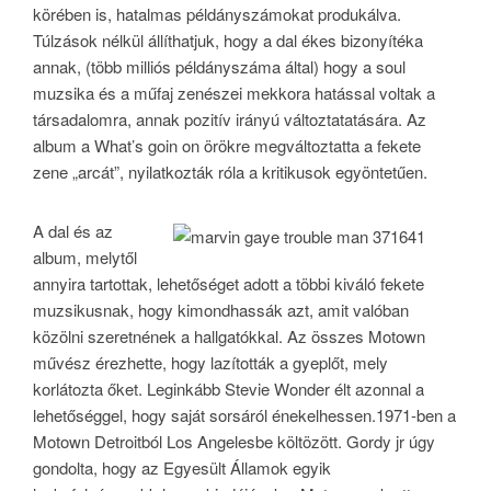
körében is, hatalmas példányszámokat produkálva.
Túlzások nélkül állíthatjuk, hogy a dal ékes bizonyítéka
annak, (több milliós példányszáma által) hogy a soul
muzsika és a műfaj zenészei mekkora hatással voltak a
társadalomra, annak pozitív irányú változtatatására. Az
album a What’s goin on örökre megváltoztatta a fekete
zene „arcát”, nyilatkozták róla a kritikusok egyöntetűen.
A dal és az
album, melytől
annyira tartottak, lehetőséget adott a többi kiváló fekete
muzsikusnak, hogy kimondhassák azt, amit valóban
közölni szeretnének a hallgatókkal. Az összes Motown
művész érezhette, hogy lazították a gyeplőt, mely
korlátozta őket. Leginkább Stevie Wonder élt azonnal a
lehetőséggel, hogy saját sorsáról énekelhessen.1971-ben a
Motown Detroitból Los Angelesbe költözött. Gordy jr úgy
gondolta, hogy az Egyesült Államok egyik