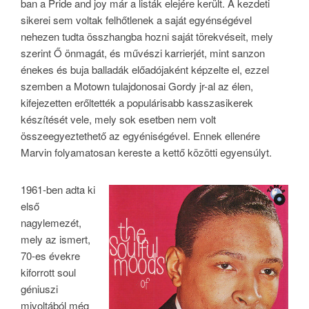
ban a Pride and joy már a listák elejére került. A kezdeti
sikerei sem voltak felhőtlenek a saját egyénségével
nehezen tudta összhangba hozni saját törekvéseit, mely
szerint Ő önmagát, és művészi karrierjét, mint sanzon
énekes és buja balladák előadójaként képzelte el, ezzel
szemben a Motown tulajdonosai Gordy jr-al az élen,
kifejezetten erőltették a populárisabb kasszasikerek
készítését vele, mely sok esetben nem volt
összeegyeztethető az egyéniségével. Ennek ellenére
Marvin folyamatosan kereste a kettő közötti egyensúlyt.
1961-ben adta ki
első
nagylemezét,
mely az ismert,
70-es évekre
kiforrott soul
géniuszi
mivoltából még