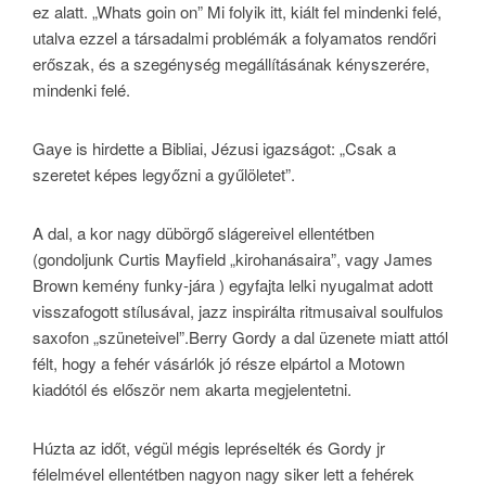
ez alatt. „Whats goin on” Mi folyik itt, kiált fel mindenki felé,
utalva ezzel a társadalmi problémák a folyamatos rendőri
erőszak, és a szegénység megállításának kényszerére,
mindenki felé.
Gaye is hirdette a Bibliai, Jézusi igazságot: „Csak a
szeretet képes legyőzni a gyűlöletet”.
A dal, a kor nagy dübörgő slágereivel ellentétben
(gondoljunk Curtis Mayfield „kirohanásaira”, vagy James
Brown kemény funky-jára ) egyfajta lelki nyugalmat adott
visszafogott stílusával, jazz inspirálta ritmusaival soulfulos
saxofon „szüneteivel”.Berry Gordy a dal üzenete miatt attól
félt, hogy a fehér vásárlók jó része elpártol a Motown
kiadótól és először nem akarta megjelentetni.
Húzta az időt, végül mégis lepréselték és Gordy jr
félelmével ellentétben nagyon nagy siker lett a fehérek