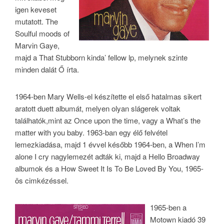
igen keveset
mutatott. The
Soulful moods of
Marvin Gaye,
majd a That Stubborn kinda’ fellow lp, melynek szinte
minden dalát Ő írta.
1964-ben Mary Wells-el készítette el első hatalmas sikert
aratott duett albumát, melyen olyan slágerek voltak
találhatók,mint az Once upon the time, vagy a What’s the
matter with you baby. 1963-ban egy élő felvétel
lemezkiadása, majd 1 évvel később 1964-ben, a When I’m
alone I cry nagylemezét adták ki, majd a Hello Broadway
albumok és a How Sweet It Is To Be Loved By You, 1965-
ös cimkézéssel.
1965-ben a
Motown kiadó 39