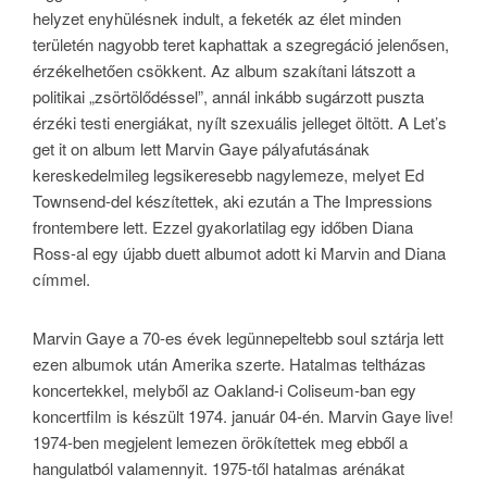
helyzet enyhülésnek indult, a feketék az élet minden
területén nagyobb teret kaphattak a szegregáció jelenősen,
érzékelhetően csökkent. Az album szakítani látszott a
politikai „zsörtölődéssel”, annál inkább sugárzott puszta
érzéki testi energiákat, nyílt szexuális jelleget öltött. A Let’s
get it on album lett Marvin Gaye pályafutásának
kereskedelmileg legsikeresebb nagylemeze, melyet Ed
Townsend-del készítettek, aki ezután a The Impressions
frontembere lett. Ezzel gyakorlatilag egy időben Diana
Ross-al egy újabb duett albumot adott ki Marvin and Diana
címmel.
Marvin Gaye a 70-es évek legünnepeltebb soul sztárja lett
ezen albumok után Amerika szerte. Hatalmas teltházas
koncertekkel, melyből az Oakland-i Coliseum-ban egy
koncertfilm is készült 1974. január 04-én. Marvin Gaye live!
1974-ben megjelent lemezen örökítettek meg ebből a
hangulatból valamennyit. 1975-től hatalmas arénákat