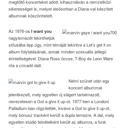
megtöltő koncerteket adott, kihasználván a nemzetközi
sikerességet is, melyet elsősorban a Diana-val készített
albumnak köszönhetett.
Az 1976-os
I want you
nagylemezét tekinthetjük
stílusába épp úgy, mint témáját tekintve a Let’s get it on
album folytatásának, annak minden szexuális jellegű
érintettségével. Diana Ross öccse, T-Boy és Leon Ware
írta a címadó dalt.
Némi szünet után egy
koncert albummal
jelentkezett, mely egyetlen új slágert tartalmazott,
nevezetesen a Got a give it up-ot. 1977-ben a Londoni
Palladium-ban rögzítették, kivéve a Got to give it up-ot,
mely bónusz tracként került a dupla lemezre. A dal, mely
egyetlen stúdió felvételként került az albumra, a funk