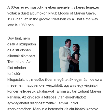
A 60-as évek második felében megjelent sikeres lemezei
voltak a duett albumokon kívül: Moods of Marvin Gaye,
1966-ban, az In the groove 1968-ban és a That’s the way
love is 1969-ben.
Úgy tűnt, nem
csak a színpadon
és a stúdióban
alkottak álompárt
Tammi-vel. Az
élet minden
területén
kifogástalanul, mesébe illően megértették egymást, de ez a
mese nem happyend-el végződött, ugyanis egy virginia-i
koncertfellépésük alkalmával Tammi ájultan zuhant Marvin
karjaiba. Az orvosok a fellépés után előrehaladott
agydaganatot diagnosztizáltak Tammi Terrel
szervezetében. Marvin a betegség kialakulásától kezdve