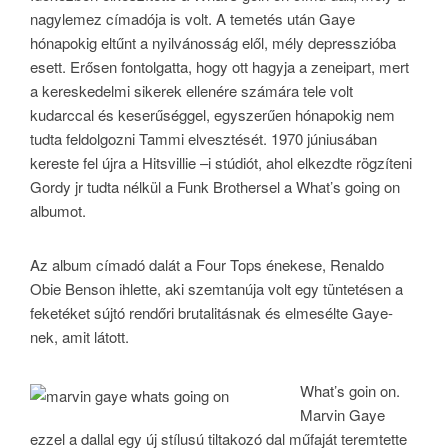
nagylemez címadója is volt. A temetés után Gaye
hónapokig eltűnt a nyilvánosság elől, mély depresszióba
esett. Erősen fontolgatta, hogy ott hagyja a zeneipart, mert
a kereskedelmi sikerek ellenére számára tele volt
kudarccal és keserűséggel, egyszerűen hónapokig nem
tudta feldolgozni Tammi elvesztését. 1970 júniusában
kereste fel újra a Hitsvillie –i stúdiót, ahol elkezdte rögzíteni
Gordy jr tudta nélkül a Funk Brothersel a What’s going on
albumot.
Az album címadó dalát a Four Tops énekese, Renaldo
Obie Benson ihlette, aki szemtanúja volt egy tüntetésen a
feketéket sújtó rendőri brutalitásnak és elmesélte Gaye-
nek, amit látott.
What’s goin on.
Marvin Gaye
ezzel a dallal egy új stílusú tiltakozó dal műfaját teremtette