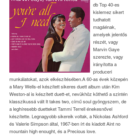
db Top 40-es
kislemez sikert
tudhatott
magáénak,
amelyek jelentős
részét, vagy
Marvin Gaye
szerezte, vagy
irányította a
produceri
munkálatokat, azok elkészítésében.
A 60-as évek közepén
a Mary Wells-el készített sikeres duett album után Kim
Weston-al is készített duett-et, nevükhöz köthető a szintén
klasszikussá vált It takes two, című soul gyöngyszem, de
a leghíresebb duetteket Tammi Terrell énekesnővel
készítette. Legnagyobb sikereik voltak, a Nickolas Ashford
és Valerie Simpson által, 1967-ben írt és kiadott Aint no
mountain high enought, és a Precious love.