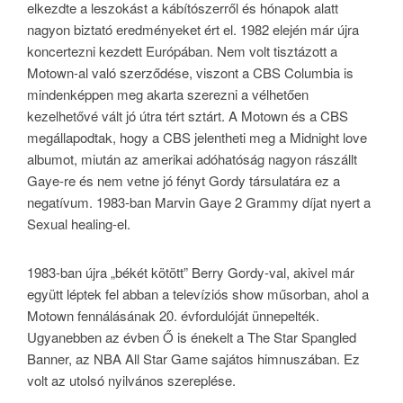
elkezdte a leszokást a kábítószerről és hónapok alatt
nagyon biztató eredményeket ért el. 1982 elején már újra
koncertezni kezdett Európában. Nem volt tisztázott a
Motown-al való szerződése, viszont a CBS Columbia is
mindenképpen meg akarta szerezni a vélhetően
kezelhetővé vált jó útra tért sztárt. A Motown és a CBS
megállapodtak, hogy a CBS jelentheti meg a Midnight love
albumot, miután az amerikai adóhatóság nagyon rászállt
Gaye-re és nem vetne jó fényt Gordy társulatára ez a
negatívum. 1983-ban Marvin Gaye 2 Grammy díjat nyert a
Sexual healing-el.
1983-ban újra „békét kötött” Berry Gordy-val, akivel már
együtt léptek fel abban a televíziós show műsorban, ahol a
Motown fennálásának 20. évfordulóját ünnepelték.
Ugyanebben az évben Ő is énekelt a The Star Spangled
Banner, az NBA All Star Game sajátos himnuszában. Ez
volt az utolsó nyilvános szereplése.