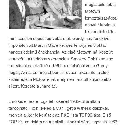
megalapították a
Motown
lemeztársaságot,
ahová Marvint is
leszerződtették,
mint session dobost és vokalistát. Gordy-nak rendkívül
imponáló volt Marvin Gaye kecses tenorja és 3 oktáv
hangterjedelmű énekhangja. Az első Motown-nál készült
lemezén, mint dobos szerepelt, a Smokey Robinson and
the Miracles felvételén. 1961-ben felségül vette Gordy
húgát, Annát és még ebben az évben elkészítette első
kislemezét a Motown-nál, mely nem aratott különösebb
sikert. Kereste a „hangját”.
Első kislemezre rögzített sikereit 1962-től aratta a
táncolható Hitch like és a Can I get a witness dalokkal,
melyek akkor felkerültek az R&B lista TOP30-ába. Első
TOP10 –es dalára sem kellett túl sokat várni, ugyanis 1963-