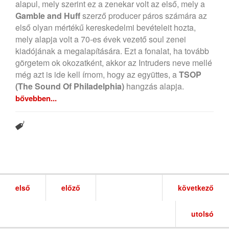
alapul, mely szerint ez a zenekar volt az első, mely a
Gamble and Huff
szerző producer páros számára az
első olyan mértékű kereskedelmi bevételeit hozta,
mely alapja volt a 70-es évek vezető soul zenei
kiadójának a megalapítására. Ezt a fonalat, ha tovább
görgetem ok okozatként, akkor az Intruders neve mellé
még azt is ide kell írnom, hogy az együttes, a
TSOP
(The Sound Of Philadelphia)
hangzás alapja.
bővebben...
első
előző
következő
utolsó