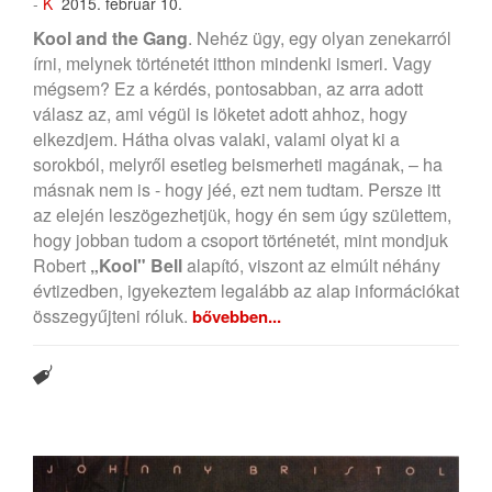
-
K
2015. február 10.
Kool and the Gang
. Nehéz ügy, egy olyan zenekarról
írni, melynek történetét itthon mindenki ismeri. Vagy
mégsem? Ez a kérdés, pontosabban, az arra adott
válasz az, ami végül is löketet adott ahhoz, hogy
elkezdjem. Hátha olvas valaki, valami olyat ki a
sorokból, melyről esetleg beismerheti magának, – ha
másnak nem is - hogy jéé, ezt nem tudtam. Persze itt
az elején leszögezhetjük, hogy én sem úgy születtem,
hogy jobban tudom a csoport történetét, mint mondjuk
Robert
„Kool" Bell
alapító, viszont az elmúlt néhány
évtizedben, igyekeztem legalább az alap információkat
összegyűjteni róluk.
bővebben...