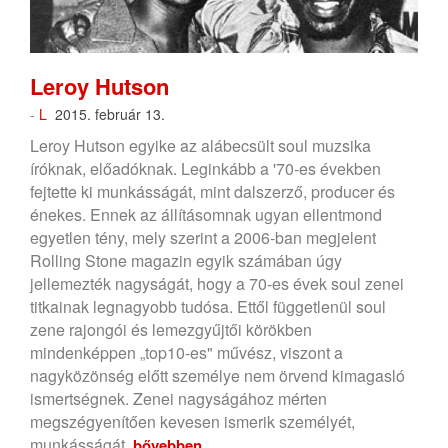
Leroy Hutson
-
L
2015. február 13.
Leroy Hutson egyike az alábecsült soul muzsika
íróknak, előadóknak. Leginkább a '70-es években
fejtette ki munkásságát, mint dalszerző, producer és
énekes. Ennek az állításomnak ugyan ellentmond
egyetlen tény, mely szerint a 2006-ban megjelent
Rolling Stone magazin egyik számában úgy
jellemezték nagyságát, hogy a 70-es évek soul zenei
titkainak legnagyobb tudósa. Ettől függetlenül soul
zene rajongói és lemezgyűjtői körökben
mindenképpen „top10-es" művész, viszont a
nagyközönség előtt személye nem örvend kimagasló
ismertségnek. Zenei nagyságához mérten
megszégyenítően kevesen ismerik személyét,
munkásságát.
bővebben...