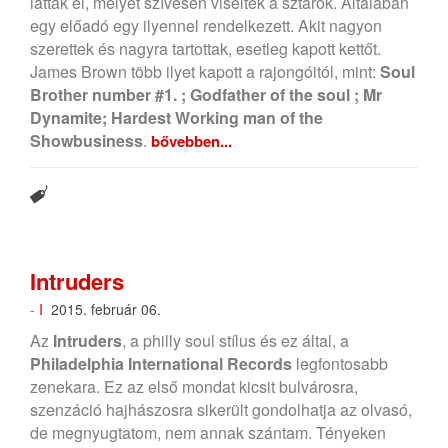
látták el, melyet szívesen viseltek a sztárok. Általában
egy előadó egy ilyennel rendelkezett. Akit nagyon
szerettek és nagyra tartottak, esetleg kapott kettőt.
James Brown több ilyet kapott a rajongóitól, mint:
Soul
Brother number #1. ; Godfather of the soul ; Mr
Dynamite; Hardest Working man of the
Showbusiness
.
bővebben...
Intruders
-
I
2015. február 06.
Az
Intruders
, a philly soul stílus és ez által, a
Philadelphia International Records
legfontosabb
zenekara. Ez az első mondat kicsit bulvárosra,
szenzáció hajhászosra sikerült gondolhatja az olvasó,
de megnyugtatom, nem annak szántam. Tényeken