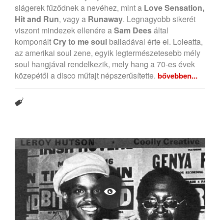
slágerek fűződnek a nevéhez, mint a
Love Sensation,
Hit and Run
, vagy a
Runaway
. Legnagyobb sikerét
viszont mindezek ellenére a
Sam Dees
által
komponált
Cry to me soul
balladával érte el. Loleatta,
az amerikai soul zene, egyik legtermészetesebb mély
soul hangjával rendelkezik, mely hang a 70-es évek
közepétől a disco műfajt népszerűsítette.
bővebben...