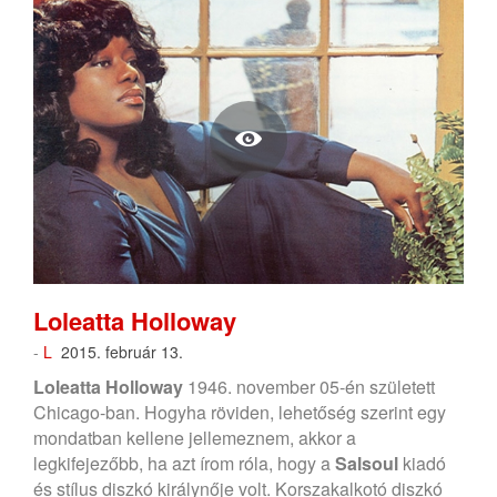
Loleatta Holloway
-
L
2015. február 13.
Loleatta Holloway
1946. november 05-én született
Chicago-ban. Hogyha röviden, lehetőség szerint egy
mondatban kellene jellemeznem, akkor a
legkifejezőbb, ha azt írom róla, hogy a
Salsoul
kiadó
és stílus diszkó királynője volt. Korszakalkotó diszkó