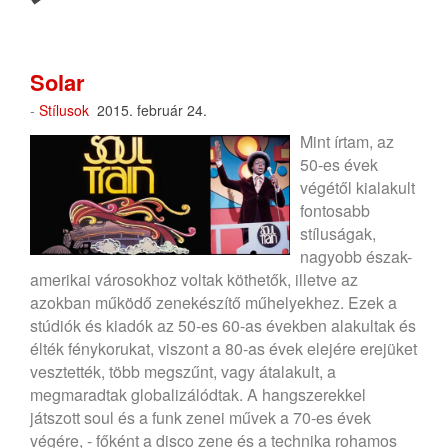
Solar
-
Stílusok
2015. február 24.
Mint írtam, az
50-es évek
végétől kialakult
fontosabb
stíluságak,
nagyobb észak-
amerikai városokhoz voltak köthetők, illetve az
azokban működő zenekészítő műhelyekhez. Ezek a
stúdiók és kiadók az 50-es 60-as években alakultak és
élték fénykorukat, viszont a 80-as évek elejére erejüket
vesztették, több megszűnt, vagy átalakult, a
megmaradtak globalizálódtak. A hangszerekkel
játszott soul és a funk zenei művek a 70-es évek
végére, - főként a disco zene és a technika rohamos