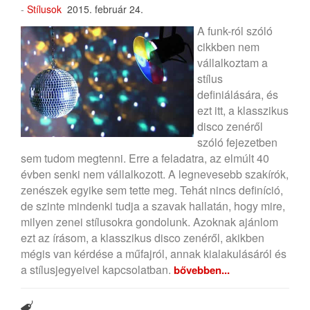
-
Stílusok
2015. február 24.
A funk-ról szóló
cikkben nem
vállalkoztam a
stílus
definiálására, és
ezt itt, a klasszikus
disco zenéről
szóló fejezetben
sem tudom megtenni. Erre a feladatra, az elmúlt 40
évben senki nem vállalkozott. A legnevesebb szakírók,
zenészek egyike sem tette meg. Tehát nincs definíció,
de szinte mindenki tudja a szavak hallatán, hogy mire,
milyen zenei stílusokra gondolunk. Azoknak ajánlom
ezt az írásom, a klasszikus disco zenéről, akikben
mégis van kérdése a műfajról, annak kialakulásáról és
a stílusjegyeivel kapcsolatban.
bővebben...