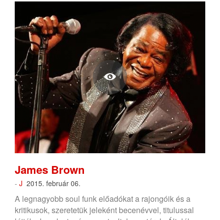
James Brown
-
J
2015. február 06.
A legnagyobb soul funk előadókat a rajongóik és a
kritikusok, szeretetük jeleként becenévvel, titulussal