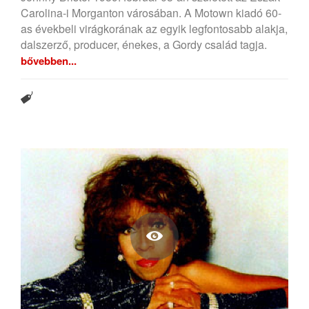
Carolina-i Morganton városában. A Motown kiadó 60-
as évekbeli virágkorának az egyik legfontosabb alakja,
dalszerző, producer, énekes, a Gordy család tagja.
bővebben...