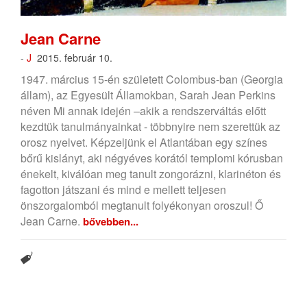
Jean Carne
-
J
2015. február 10.
1947. március 15-én született Colombus-ban (Georgia
állam), az Egyesült Államokban, Sarah Jean Perkins
néven Mi annak idején –akik a rendszerváltás előtt
kezdtük tanulmányainkat - többnyire nem szerettük az
orosz nyelvet. Képzeljünk el Atlantában egy színes
bőrű kislányt, aki négyéves korától templomi kórusban
énekelt, kiválóan meg tanult zongorázni, klarinéton és
fagotton játszani és mind e mellett teljesen
önszorgalomból megtanult folyékonyan oroszul! Ő
Jean Carne.
bővebben...