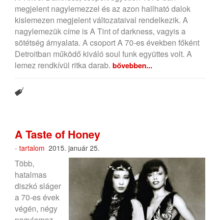
megjelent nagylemezzel és az azon hallható dalok
kislemezen megjelent változataival rendelkezik. A
nagylemezük címe is A Tint of darkness, vagyis a
sötétség árnyalata. A csoport A 70-es években főként
Detroitban működő kiváló soul funk együttes volt. A
lemez rendkívül ritka darab.
bővebben...
A Taste of Honey
-
tartalom
2015. január 25.
Több,
hatalmas
diszkó sláger
a 70-es évek
végén, négy
nagylemez,