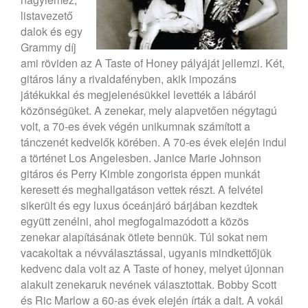
listavezető
dalok és egy
Grammy díj
ami röviden az A Taste of Honey pályáját jellemzi. Két,
gitáros lány a rivaldafényben, akik impozáns
játékukkal és megjelenésükkel levették a lábáról
közönségüket. A zenekar, mely alapvetően négytagú
volt, a 70-es évek végén unikumnak számított a
tánczenét kedvelők körében.
A 70-es évek elején indul
a történet Los Angelesben. Janice Marie Johnson
gitáros és Perry Kimble zongorista éppen munkát
keresett és meghallgatáson vettek részt. A felvétel
sikerült és egy luxus óceánjáró bárjában kezdtek
együtt zenélni, ahol megfogalmazódott a közös
zenekar alapításának ötlete bennük. Túl sokat nem
vacakoltak a névválasztással, ugyanis mindkettőjük
kedvenc dala volt az A Taste of honey, melyet újonnan
alakult zenekaruk nevének választottak.
Bobby Scott
és Ric Marlow a 60-as évek elején írták a dalt. A vokál