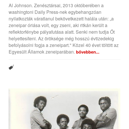
Al Johnson. Zenésztársai, 2013 októberében a
washingtoni Daily Press-nek egybehangzóan
nyilatkozták váratlanul bekövetkezett halála után: „a
zeneipar óriása volt, egy zseni, aki ritkán került a
reflektorfénybe pályafutása alatt. Senki nem tudja Őt
helyettesíteni. Az öröksége még hosszú évtizedekig
befolyásolni fogja a zeneipart." Közel 40 évet töltött az
Egyesült Államok zeneiparában.
bővebben...