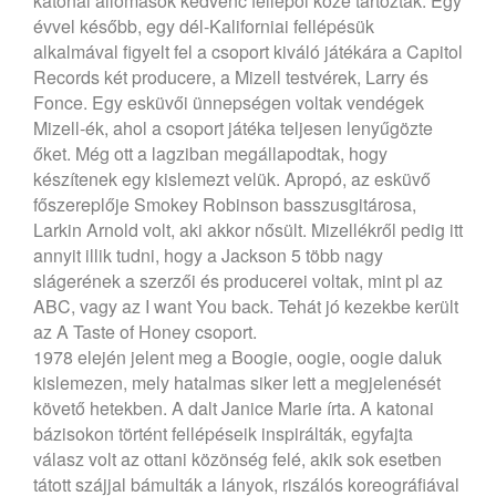
katonai állomások kedvenc fellépői közé tartoztak. Egy
évvel később, egy dél-Kaliforniai fellépésük
alkalmával figyelt fel a csoport kiváló játékára a Capitol
Records két producere, a Mizell testvérek, Larry és
Fonce. Egy esküvői ünnepségen voltak vendégek
Mizell-ék, ahol a csoport játéka teljesen lenyűgözte
őket. Még ott a lagziban megállapodtak, hogy
készítenek egy kislemezt velük. Apropó, az esküvő
főszereplője Smokey Robinson basszusgitárosa,
Larkin Arnold volt, aki akkor nősült. Mizellékről pedig itt
annyit illik tudni, hogy a Jackson 5 több nagy
slágerének a szerzői és producerei voltak, mint pl az
ABC, vagy az I want You back. Tehát jó kezekbe került
az A Taste of Honey csoport.
1978 elején jelent meg a Boogie, oogie, oogie daluk
kislemezen, mely hatalmas siker lett a megjelenését
követő hetekben. A dalt Janice Marie írta. A katonai
bázisokon történt fellépéseik inspirálták, egyfajta
válasz volt az ottani közönség felé, akik sok esetben
tátott szájjal bámulták a lányok, riszálós koreográfiával