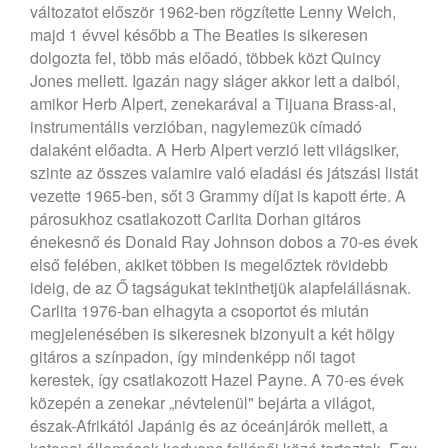
változatot először 1962-ben rögzítette Lenny Welch,
majd 1 évvel később a The Beatles is sikeresen
dolgozta fel, több más előadó, többek közt Quincy
Jones mellett. Igazán nagy sláger akkor lett a dalból,
amikor Herb Alpert, zenekarával a Tijuana Brass-al,
instrumentális verzióban, nagylemezük címadó
dalaként előadta. A Herb Alpert verzió lett világsiker,
szinte az összes valamire való eladási és játszási listát
vezette 1965-ben, sőt 3 Grammy díjat is kapott érte.
A
párosukhoz csatlakozott Carlita Dorhan gitáros
énekesnő és Donald Ray Johnson dobos a 70-es évek
első felében, akiket többen is megelőztek rövidebb
ideig, de az Ő tagságukat tekinthetjük alapfelállásnak.
Carlita 1976-ban elhagyta a csoportot és miután
megjelenésében is sikeresnek bizonyult a két hölgy
gitáros a színpadon, így mindenképp női tagot
kerestek, így csatlakozott Hazel Payne. A 70-es évek
közepén a zenekar „névtelenül" bejárta a világot,
észak-Afrikától Japánig és az óceánjárók mellett, a