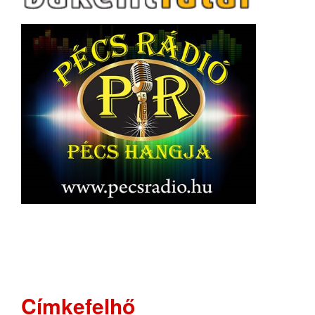
Címkefelhő