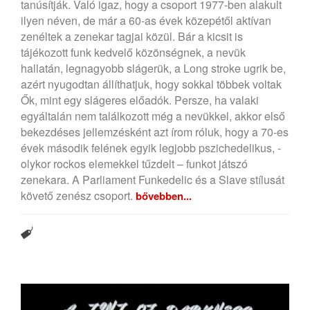
tanúsítják. Való igaz, hogy a csoport 1977-ben alakult
ilyen néven, de már a 60-as évek közepétől aktívan
zenéltek a zenekar tagjai közül. Bár a kicsit is
tájékozott funk kedvelő közönségnek, a nevük
hallatán, legnagyobb slágerük, a Long stroke ugrik be,
azért nyugodtan állíthatjuk, hogy sokkal többek voltak
Ők, mint egy slágeres előadók. Persze, ha valaki
egyáltalán nem találkozott még a nevükkel, akkor első
bekezdéses jellemzésként azt írom róluk, hogy a 70-es
évek második felének egyik legjobb pszichedelikus, -
olykor rockos elemekkel tűzdelt – funkot játszó
zenekara. A Parliament Funkedelic és a Slave stílusát
követő zenész csoport.
bővebben...