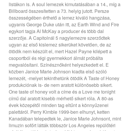
listákon is. A soul lemezek kimutatásában a 14., míg a
Billboard összesítetten a 73. helyig jutott. Persze
összességében érthető a lemez kiváló hangzása,
ugyanis George Duke után itt, az Earth Wind and Fire
egykori tagja Al McKay a producer és több dal
szerzője.
A Capitolnál 5 nagylemezre szerződtek
ugyan az első kislemez sikerüket követően, de az
ötödik nem készült el, mert Hazel Payne kilépett a
csoportból és régi gyermekkori álmát próbálta
megvalósítani. Színésznőként helyezkedett el. E
közben Janice Marie Johnson kiadta első szóló
lemezét, -melyet tekinthetünk ötödik A Taste of Honey
produkciónak is- de nem aratott különösebb sikert.
One taste of honey volt a címe és a Love me tonight
című dal aratott kisebb mérhető sikert róla. A 80-as
évek közepétől minden tag eltűnt a könnyűzenei
palettáról. Perry Kimble 1999-ben elhunyt, ketten
Kanadában telepedtek le, Janice Marie Johnsont, mint
limuzin sofőrt látták többször Los Angeles repülőtéri