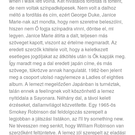
when I walk lett volna. Két hivatalos fordítás is történt,
de nem voltak színpadképesek. Nem volt a dalhoz
méltó a fordítás és cím, ezért George Duke, Janice
Marie-nak azt mondta, hogy nem szeretne beleszólni,
hiszen nem Ő fogja színpadra vinni, döntse el, mi
legyen. Janice Marie átírta a dalt, teljesen más
szöveget kapott, viszont az értelme megmaradt. Az
eredeti szerzők kitétele volt, hogy a keletkezett
esetleges jogdíjakat az átköltés után is Ők kapják meg.
Így maradt meg a dal eredeti japán címe, és más
szövege, tükrözve annak hangulatát.
1982-ben jelent
meg a csoport utolsó nagylemeze a Ladies of eighties
album. A lemezt megelőzően Japánban is turnéztak,
talán ennek a feelingnek volt köszönhető a lemez
nyitódala a Sayonara. Néhány dal, a távol keleti
érzéseket, dallamvilágot közvetítette. Egy 1965-ös
Smokey Robinson dal feldolgozás szerepelt a
legjobban a játszási listákon, az I'll try something new.
Ne tévesszen meg senkit, hogy William Robinson van
szerzőként feltüntetve. A lemez jól szerepelt az eladási