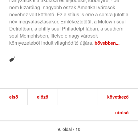
irányzatok kialakulása és fejlődése, többnyire, - de
nem kizárólag- nagyobb észak Amerikai városok
nevéhez volt köthető. Ez a stílus is erre a sorsra jutott a
név megválasztásakor. Emlékeztetőül, a Motown soul
Detroitban, a philly soul Philadelphiában, a southern
soul Memphisben, illetve e nagy városok
környezetéből indult világhódító útjára.
bővebben...
első
előző
következő
utolsó
9. oldal / 10