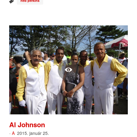
ned perkins
Al Johnson
-
A
2015. január 25.