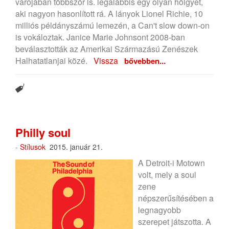
várójában többször is. legalábbis egy olyan hölgyet,
aki nagyon hasonlított rá.
A lányok Lionel Richie, 10
milliós példányszámú lemezén, a Can't slow down-on
is vokáloztak. Janice Marie Johnsont 2008-ban
beválasztották az Amerikai Származású Zenészek
Halhatatlanjai közé.
Vissza
bővebben...
Philly soul
-
Stílusok
2015. január 21.
A Detroit-i Motown
volt, mely a soul
zene
népszerűsítésében a
legnagyobb
szerepet játszotta. A