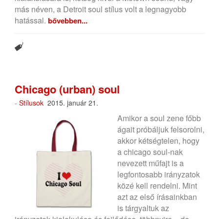
más néven, a Detroit soul stílus volt a legnagyobb
hatással.
bővebben...
Chicago (urban) soul
-
Stílusok
2015. január 21.
Amikor a soul zene főbb
ágait próbáljuk felsorolni,
akkor kétségtelen, hogy
a chicago soul-nak
nevezett műfajt is a
legfontosabb irányzatok
közé kell rendelni. Mint
azt az első írásainkban
is tárgyaltuk az