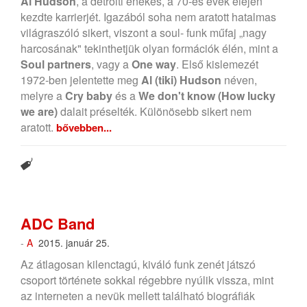
Al Hudson
, a detroiti énekes, a 70-es évek elején
kezdte karrierjét. Igazából soha nem aratott hatalmas
világraszóló sikert, viszont a soul- funk műfaj „nagy
harcosának" tekinthetjük olyan formációk élén, mint a
Soul partners
, vagy a
One way
. Első kislemezét
1972-ben jelentette meg
Al (tiki) Hudson
néven,
melyre a
Cry baby
és a
We don't know (How lucky
we are)
dalait préselték. Különösebb sikert nem
aratott.
bővebben...
ADC Band
-
A
2015. január 25.
Az átlagosan kilenctagú, kiváló funk zenét játszó
csoport története sokkal régebbre nyúlik vissza, mint
az interneten a nevük mellett található biográfiák