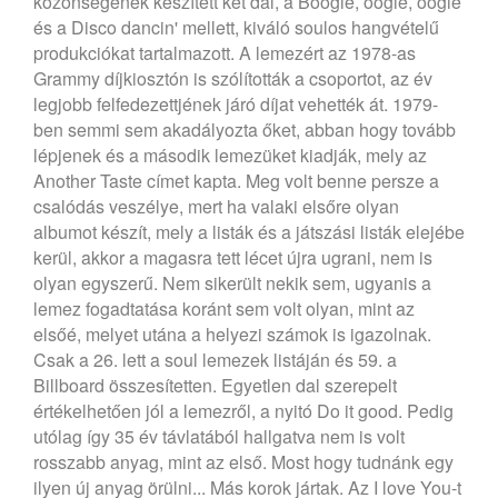
közönségének készített két dal, a Boogie, oogie, oogie
és a Disco dancin' mellett, kiváló soulos hangvételű
produkciókat tartalmazott. A lemezért az 1978-as
Grammy díjkiosztón is szólították a csoportot, az év
legjobb felfedezettjének járó díjat vehették át.
1979-
ben semmi sem akadályozta őket, abban hogy tovább
lépjenek és a második lemezüket kiadják, mely az
Another Taste címet kapta. Meg volt benne persze a
csalódás veszélye, mert ha valaki elsőre olyan
albumot készít, mely a listák és a játszási listák elejébe
kerül, akkor a magasra tett lécet újra ugrani, nem is
olyan egyszerű. Nem sikerült nekik sem, ugyanis a
lemez fogadtatása koránt sem volt olyan, mint az
elsőé, melyet utána a helyezi számok is igazolnak.
Csak a 26. lett a soul lemezek listáján és 59. a
Billboard összesítetten. Egyetlen dal szerepelt
értékelhetően jól a lemezről, a nyitó Do it good. Pedig
utólag így 35 év távlatából hallgatva nem is volt
rosszabb anyag, mint az első. Most hogy tudnánk egy
ilyen új anyag örülni... Más korok jártak. Az I love You-t