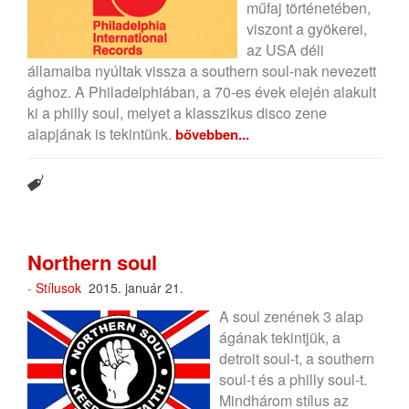
műfaj történetében,
viszont a gyökerei,
az USA déli
államaiba nyúltak vissza a southern soul-nak nevezett
ághoz. A Philadelphiában, a 70-es évek elején alakult
ki a philly soul, melyet a klasszikus disco zene
alapjának is tekintünk.
bővebben...
Northern soul
-
Stílusok
2015. január 21.
A soul zenének 3 alap
ágának tekintjük, a
detroit soul-t, a southern
soul-t és a philly soul-t.
Mindhárom stílus az