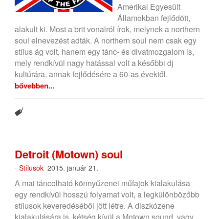
Amerikai Egyesült
Államokban fejlődött,
alakult ki. Most a brit vonalról írok, melynek a northern
soul elnevezést adták. A northern soul nem csak egy
stílus ág volt, hanem egy tánc- és divatmozgalom is,
mely rendkívül nagy hatással volt a későbbi dj
kultúrára, annak fejlődésére a 60-as évektől.
bővebben...
Detroit (Motown) soul
-
Stílusok
2015. január 21.
A mai táncolható könnyűzenei műfajok kialakulása
egy rendkívül hosszú folyamat volt, a legkülönbözőbb
stílusok keveredéséből jött létre. A diszkózene
kialakulására is, kétség kívül a Motown sound, vagy