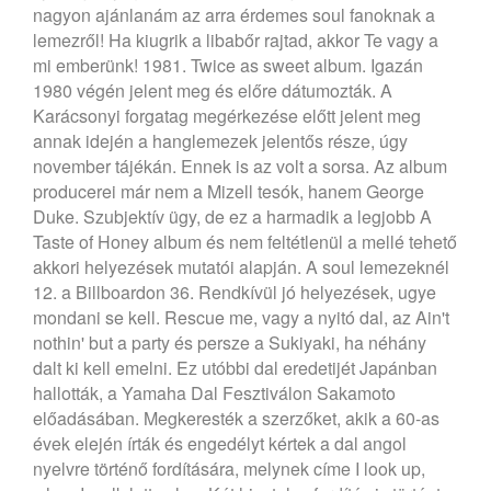
nagyon ajánlanám az arra érdemes soul fanoknak a
lemezről! Ha kiugrik a libabőr rajtad, akkor Te vagy a
mi emberünk!
1981. Twice as sweet album. Igazán
1980 végén jelent meg és előre dátumozták. A
Karácsonyi forgatag megérkezése előtt jelent meg
annak idején a hanglemezek jelentős része, úgy
november tájékán. Ennek is az volt a sorsa. Az album
producerei már nem a Mizell tesók, hanem George
Duke. Szubjektív ügy, de ez a harmadik a legjobb A
Taste of Honey album és nem feltétlenül a mellé tehető
akkori helyezések mutatói alapján. A soul lemezeknél
12. a Billboardon 36. Rendkívül jó helyezések, ugye
mondani se kell. Rescue me, vagy a nyitó dal, az Ain't
nothin' but a party és persze a Sukiyaki, ha néhány
dalt ki kell emelni. Ez utóbbi dal eredetijét Japánban
hallották, a Yamaha Dal Fesztiválon Sakamoto
előadásában. Megkeresték a szerzőket, akik a 60-as
évek elején írták és engedélyt kértek a dal angol
nyelvre történő fordítására, melynek címe I look up,