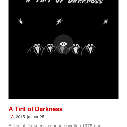
A Tint of Darkness
-
A
2015. január 25.
A Tint of Darkness, csoport egyetlen 1978-ban