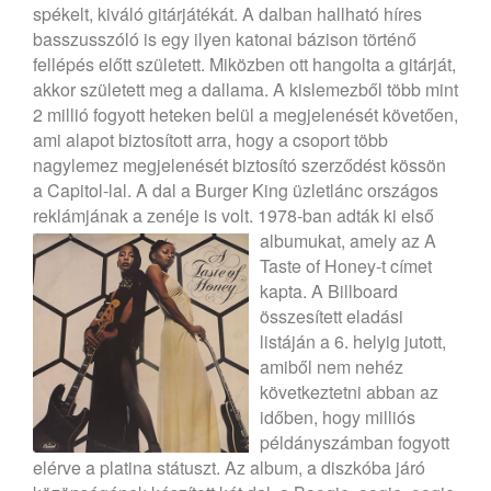
spékelt, kiváló gitárjátékát. A dalban hallható híres
basszusszóló is egy ilyen katonai bázison történő
fellépés előtt született. Miközben ott hangolta a gitárját,
akkor született meg a dallama. A kislemezből több mint
2 millió fogyott heteken belül a megjelenését követően,
ami alapot biztosított arra, hogy a csoport több
nagylemez megjelenését biztosító szerződést kössön
a Capitol-lal. A dal a Burger King üzletlánc országos
reklámjának a zenéje is volt.
1978-ban adták ki első
albumukat, amely az A
Taste of Honey-t címet
kapta. A Billboard
összesített eladási
listáján a 6. helyig jutott,
amiből nem nehéz
következtetni abban az
időben, hogy milliós
példányszámban fogyott
elérve a platina státuszt. Az album, a diszkóba járó