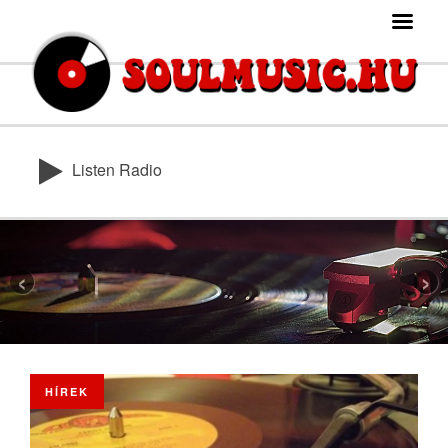
Listen Radio
‹
›
HÍREK