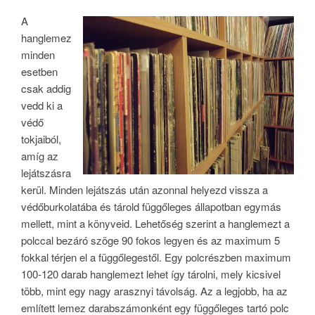
A
hanglemez
minden
esetben
csak addig
vedd ki a
védő
tokjaiból,
amíg az
lejátszásra
kerül. Minden lejátszás után azonnal helyezd vissza a
védőburkolatába és tárold függőleges állapotban egymás
mellett, mint a könyveid. Lehetőség szerint a hanglemezt a
polccal bezáró szöge 90 fokos legyen és az maximum 5
fokkal térjen el a függőlegestől. Egy polcrészben maximum
100-120 darab hanglemezt lehet így tárolni, mely kicsivel
több, mint egy nagy arasznyi távolság. Az a legjobb, ha az
említett lemez darabszámonként egy függőleges tartó polc