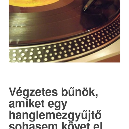
Végzetes bűnök,
amiket egy
hanglemezgyűjtő
sohasem követ el