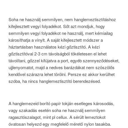
Soha ne használj semmilyen, nem hanglemeztisztításhoz
kifejlesztett vegyi folyadékot. Sőt azt mondjuk, hogy
semmilyen vegyi folyadékot ne használj, mert kémiailag
károsíthatja a vinylt. A saját kifejlesztett módszer a
háztartásban használatos kézi gőztisztító. A kézi
gőztisztítóval 2-3 cm távolságból tökéletesen el lehet
távolítani, gőzzel kifújatva a port, egyéb szennyeződéseket,
ujjlenyomatot, majd a nedves barázdákat nem szöszölős
kendővel szárazra lehet törölni. Persze ez akkor kerülhet
szóba, ha nincs hanglemeztisztító berendezésed.
A hanglemezeid borító papír tokján esetleges károsodás,
vagy szakadás esetén soha ne használj semmilyen
ragasztószalagot, mint pl cellux. A sérült lemeztokot
óvatosan helyezd egy megfelelő mérető nylon tasakba.