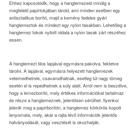
Ehhez kapcsolódik, hogy a hanglemezeid mindig a
megfelelő papírtokjában tárold, ami minden esetben egy
antisztatikus borító, majd a kemény fedeles gyári
hanglemeztok és mindezt egy nylon tasakban. Lehetőleg a
hanglemez tokok nyitott oldala a nylon tasak zárt részéhez
essen.
A hanglemezt tilos lapjával egymásra pakolva, fektetve
tárolni. A lapjával, egymásra helyezett hanglemezek
vetemedhetnek, csavarodhatnak, esetleg túl nagy tömeg
esetén el is repedhetnek a súly alatt. Arról nem is beszélve,
hogy a lemezborító, mely értékes információkat tartalmaz
és része a hanglemeznek, jelentősen sérülhet. Ilyenkor
jelenik meg a papírborítón, a hanglemez körkörös kopott
lenyomata, mely, akár a rajta lévő információk jelentős
halványodását, vagy vesztését is okozhatják.