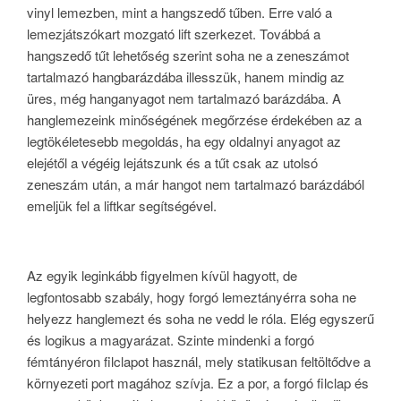
vinyl lemezben, mint a hangszedő tűben. Erre való a
lemezjátszókart mozgató lift szerkezet. Továbbá a
hangszedő tűt lehetőség szerint soha ne a zeneszámot
tartalmazó hangbarázdába illesszük, hanem mindig az
üres, még hanganyagot nem tartalmazó barázdába. A
hanglemezeink minőségének megőrzése érdekében az a
legtökéletesebb megoldás, ha egy oldalnyi anyagot az
elejétől a végéig lejátszunk és a tűt csak az utolsó
zeneszám után, a már hangot nem tartalmazó barázdából
emeljük fel a liftkar segítségével.
Az egyik leginkább figyelmen kívül hagyott, de
legfontosabb szabály, hogy forgó lemeztányérra soha ne
helyezz hanglemezt és soha ne vedd le róla. Elég egyszerű
és logikus a magyarázat. Szinte mindenki a forgó
fémtányéron filclapot használ, mely statikusan feltöltődve a
környezeti port magához szívja. Ez a por, a forgó filclap és