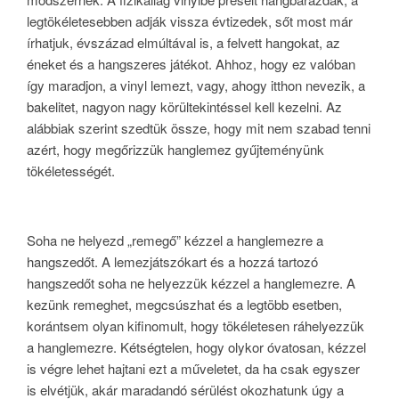
legtökéletesebben adják vissza évtizedek, sőt most már
írhatjuk, évszázad elmúltával is, a felvett hangokat, az
éneket és a hangszeres játékot. Ahhoz, hogy ez valóban
így maradjon, a vinyl lemezt, vagy, ahogy itthon nevezik, a
bakelitet, nagyon nagy körültekintéssel kell kezelni. Az
alábbiak szerint szedtük össze, hogy mit nem szabad tenni
azért, hogy megőrizzük hanglemez gyűjteményünk
tökéletességét.
Soha ne helyezd „remegő” kézzel a hanglemezre a
hangszedőt. A lemezjátszókart és a hozzá tartozó
hangszedőt soha ne helyezzük kézzel a hanglemezre. A
kezünk remeghet, megcsúszhat és a legtöbb esetben,
korántsem olyan kifinomult, hogy tökéletesen ráhelyezzük
a hanglemezre. Kétségtelen, hogy olykor óvatosan, kézzel
is végre lehet hajtani ezt a műveletet, da ha csak egyszer
is elvétjük, akár maradandó sérülést okozhatunk úgy a