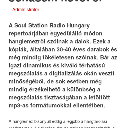
-
Administrator
A Soul Station Radio Hungary
repertoárjában egyedülálló módon
hanglemezről szólnak a dalok. Ezek a
kópiák, általában 30-40 éves darabok és
még mindig tökéletesen szólnak. Bár az
igazi dinamikus és kiváló térhatású
megszólalás a digitalizálás okán veszít
minőségéből, de sok esetben még
mindig érzékelhető a különbség a
megszólalás tisztaságában a letöltött
mp3-as formátumokkal ellentétben.
A hanglemez bizonyult eddig a legjobb a hangtárolási
módszernek. A fizikailag vinylbe préselt hangbarázdák, a