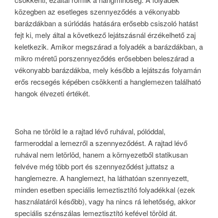
közegben az esetleges szennyeződés a vékonyabb
barázdákban a súrlódás hatására erősebb csiszoló hatást
fejt ki, mely által a következő lejátszásnál érzékelhető zaj
keletkezik. Amikor megszárad a folyadék a barázdákban, a
mikro méretű porszennyeződés erősebben beleszárad a
vékonyabb barázdákba, mely később a lejátszás folyamán
erős recsegés képében csökkenti a hanglemezen található
hangok élvezeti értékét.
Soha ne töröld le a rajtad lévő ruhával, pólóddal,
farmeroddal a lemezről a szennyeződést. A rajtad lévő
ruhával nem letörlöd, hanem a környezetből statikusan
felvéve még több port és szennyeződést juttatsz a
hanglemezre. A hanglemezt, ha láthatóan szennyezett,
minden esetben speciális lemeztisztító folyadékkal (ezek
használatáról később), vagy ha nincs rá lehetőség, akkor
speciális szénszálas lemeztisztító kefével töröld át.