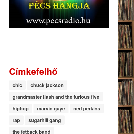
Címkefelhő
chic
chuck jackson
grandmaster flash and the furious five
hiphop
marvin gaye
ned perkins
rap
sugarhill gang
the fetback band