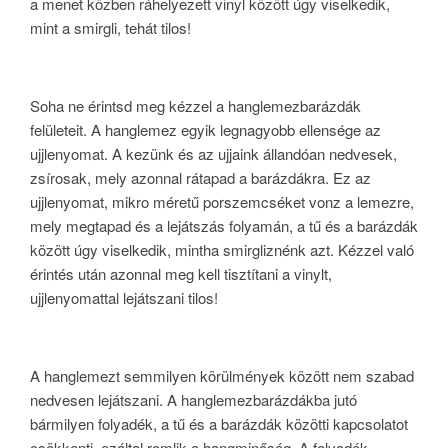
a menet közben ráhelyezett vinyl között úgy viselkedik,
mint a smirgli, tehát tilos!
Soha ne érintsd meg kézzel a hanglemezbarázdák
felületeit. A hanglemez egyik legnagyobb ellensége az
ujjlenyomat. A kezünk és az ujjaink állandóan nedvesek,
zsírosak, mely azonnal rátapad a barázdákra. Ez az
ujjlenyomat, mikro méretű porszemcséket vonz a lemezre,
mely megtapad és a lejátszás folyamán, a tű és a barázdák
között úgy viselkedik, mintha smirgliznénk azt. Kézzel való
érintés után azonnal meg kell tisztítani a vinylt,
ujjlenyomattal lejátszani tilos!
A hanglemezt semmilyen körülmények között nem szabad
nedvesen lejátszani. A hanglemezbarázdákba jutó
bármilyen folyadék, a tű és a barázdák közötti kapcsolatot
csökkenti, ezáltal romlik a hangminőség. A folyadék