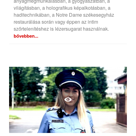
anyagmegmunkálásban, a gyógyászatban, a
világításban, a holografikus képalkotásban, a
haditechnikában, a Notre Dame székesegyház
restaurálása során vagy éppen az intim
szőrtelenítéshez is lézersugarat használnak.
bővebben...