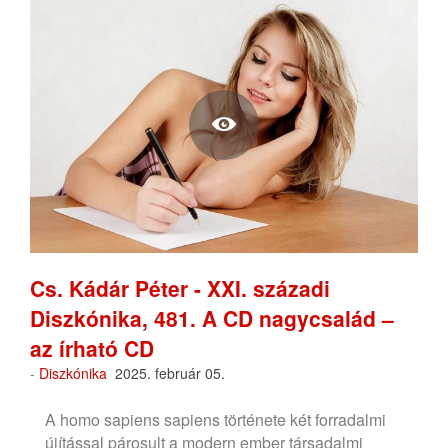
Cs. Kádár Péter - XXI. századi
Diszkónika, 481. A CD nagycsalád –
az írható CD
-
Diszkónika
2025. február 05.
A homo sapiens sapiens története két forradalmi
újítással párosult a modern ember társadalmi