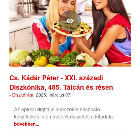
Cs. Kádár Péter - XXI. századi
Diszkónika, 485. Tálcán és résen
-
Diszkónika
2025. március 07.
Az optikai digitális lemezeket használó
készülékek futóművének összetett a feladata.
bővebben...