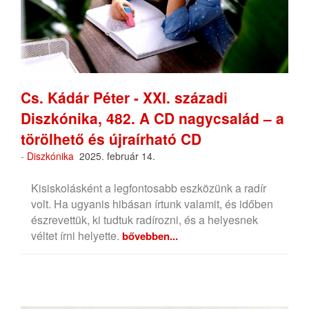
Cs. Kádár Péter - XXI. századi
Diszkónika, 482. A CD nagycsalád – a
törölhető és újraírható CD
-
Diszkónika
2025. február 14.
Kisiskolásként a legfontosabb eszközünk a radír
volt. Ha ugyanis hibásan írtunk valamit, és időben
észrevettük, ki tudtuk radírozni, és a helyesnek
véltet írni helyette.
bővebben...